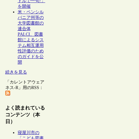
トルで一句!」
を開催
米・ペンシル
バニア州等の
大学図書館の
連合体
PALCI、図書
館によるシス
テム相互運用
性評価のため
のガイドを公
開
続きを見る
「カレントアウェア
ネス-R」用のRSS：
よく読まれている
コンテンツ（本
日）
寝屋川市の
「こども図書