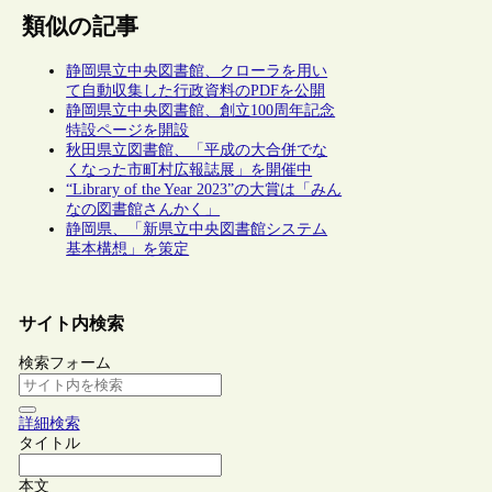
類似の記事
静岡県立中央図書館、クローラを用い
て自動収集した行政資料のPDFを公開
静岡県立中央図書館、創立100周年記念
特設ページを開設
秋田県立図書館、「平成の大合併でな
くなった市町村広報誌展」を開催中
“Library of the Year 2023”の大賞は「みん
なの図書館さんかく」
静岡県、「新県立中央図書館システム
基本構想」を策定
サイト内検索
検索フォーム
詳細検索
タイトル
本文