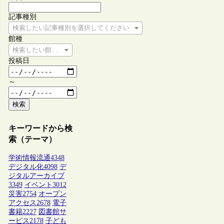
記事種別
検索したい記事種別を選択してください
館種
検索したい館種を選択してください
投稿日
～
検索
キーワードから検
索（テーマ）
学術情報流通
4348
デジタル化
4098
デ
ジタルアーカイブ
3349
イベント
3012
災害
2754
オープン
アクセス
2678
電子
書籍
2227
図書館サ
ービス
2178
子ども