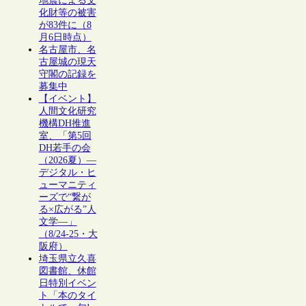
地震による文
化財等の被害
が83件に（8
月6日時点）
名古屋市、名
古屋城の現天
守閣の記録を
募集中
【イベント】
人間文化研究
機構DH推進
室、「第5回
DH若手の会
（2026夏）―
デジタル・ヒ
ューマニティ
ーズで“繋が
る×広がる”人
文学―」
（8/24-25・大
阪府）
埼玉県立久喜
図書館、休館
日特別イベン
ト「本のタイ