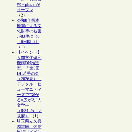
館＋plus」が
オープン
（2）
令和8年熊本
地震による文
化財等の被害
が83件に（8
月6日時点）
（1）
【イベント】
人間文化研究
機構DH推進
室、「第5回
DH若手の会
（2026夏）―
デジタル・ヒ
ューマニティ
ーズで“繋が
る×広がる”人
文学―」
（8/24-25・大
阪府）
（1）
埼玉県立久喜
図書館、休館
日特別イベン