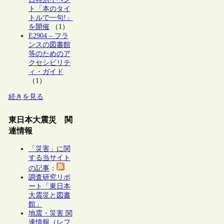
ト「本のタイ
トルで一句!」
を開催
（1）
E2904 – フラ
ンスの図書館
等のためのア
クセシビリテ
ィ・ガイド
（1）
続きを見る
東日本大震災 関
連情報
「災害」に関
する当サイト
の記事
：
調査研究リポ
ート「東日本
大震災と図書
館」
地震・災害 関
連情報（レフ