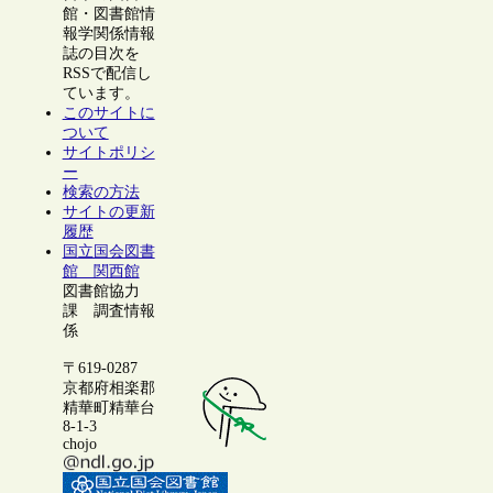
館・図書館情
報学関係情報
誌の目次を
RSSで配信し
ています。
このサイトに
ついて
サイトポリシ
ー
検索の方法
サイトの更新
履歴
国立国会図書
館 関西館
図書館協力
課 調査情報
係
〒619-0287
京都府相楽郡
精華町精華台
8-1-3
chojo