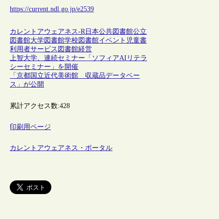
https://current.ndl.go.jp/e2539
カレントアウェアネス-R
日本
公共図書館
公立
図書館
大学図書館
学校図書館
イベント
児童書
利用者サービス
図書館経営
上智大学、連続セミナー「ソフィアAIリテラ
シーセミナー」を開催
「京都国立近代美術館 収蔵品データベー
ス」が公開
累計アクセス数:
428
印刷用ページ
カレントアウェアネス・ポータル