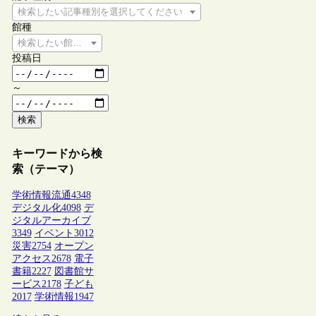
検索したい記事種別を選択してください
館種
検索したい館種を選択してください
投稿日
～
検索
キーワードから検
索（テーマ）
学術情報流通
4348
デジタル化
4098
デ
ジタルアーカイブ
3349
イベント
3012
災害
2754
オープン
アクセス
2678
電子
書籍
2227
図書館サ
ービス
2178
子ども
2017
学術情報
1947