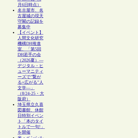
月6日時点）
名古屋市、名
古屋城の現天
守閣の記録を
募集中
【イベント】
人間文化研究
機構DH推進
室、「第5回
DH若手の会
（2026夏）―
デジタル・ヒ
ューマニティ
ーズで“繋が
る×広がる”人
文学―」
（8/24-25・大
阪府）
埼玉県立久喜
図書館、休館
日特別イベン
ト「本のタイ
トルで一句!」
を開催
米・ペンシル