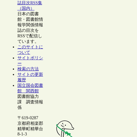
誌目次RSS集
（国内）
日本の図書
館・図書館情
報学関係情報
誌の目次を
RSSで配信し
ています。
このサイトに
ついて
サイトポリシ
ー
検索の方法
サイトの更新
履歴
国立国会図書
館 関西館
図書館協力
課 調査情報
係
〒619-0287
京都府相楽郡
精華町精華台
8-1-3