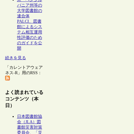
バニア州等の
大学図書館の
連合体
PALCI、図書
館によるシス
テム相互運用
性評価のため
のガイドを公
開
続きを見る
「カレントアウェア
ネス-R」用のRSS：
よく読まれている
コンテンツ（本
日）
日本図書館協
会（JLA）図
書館災害対策
委員会、「災