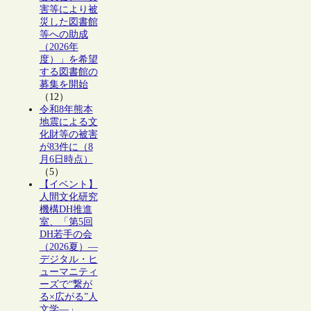
害等により被
災した図書館
等への助成
（2026年
度）」を希望
する図書館の
募集を開始
（12）
令和8年熊本
地震による文
化財等の被害
が83件に（8
月6日時点）
（5）
【イベント】
人間文化研究
機構DH推進
室、「第5回
DH若手の会
（2026夏）―
デジタル・ヒ
ューマニティ
ーズで“繋が
る×広がる”人
文学―」