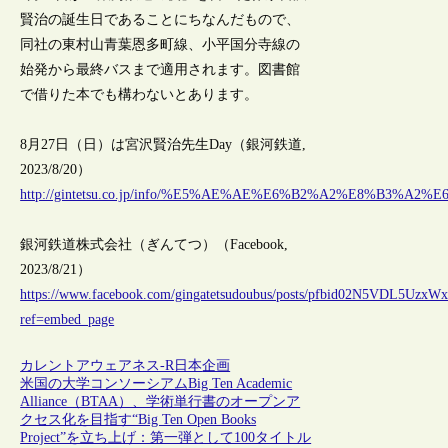
賢治の誕生日であることにちなんだもので、
同社の東村山青葉恩多町線、小平国分寺線の
始発から最終バスまで適用されます。図書館
で借りた本でも構わないとあります。
8月27日（日）は宮沢賢治先生Day（銀河鉄道,
2023/8/20）
http://gintetsu.co.jp/info/%E5%AE%AE%E6%B2%A2%E8%
銀河鉄道株式会社（ぎんてつ）（Facebook,
2023/8/21）
https://www.facebook.com/gingatetsudoubus/posts/pfbid02N5VDL5U
ref=embed_page
カレントアウェアネス-R
日本
企画
米国の大学コンソーシアムBig Ten Academic
Alliance（BTAA）、学術単行書のオープンア
クセス化を目指す“Big Ten Open Books
Project”を立ち上げ：第一弾として100タイトル