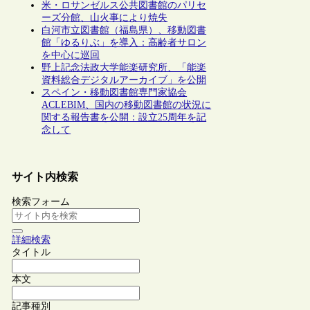
米・ロサンゼルス公共図書館のパリセ
ーズ分館、山火事により焼失
白河市立図書館（福島県）、移動図書
館「ゆるりぶ」を導入：高齢者サロン
を中心に巡回
野上記念法政大学能楽研究所、「能楽
資料総合デジタルアーカイブ」を公開
スペイン・移動図書館専門家協会
ACLEBIM、国内の移動図書館の状況に
関する報告書を公開：設立25周年を記
念して
サイト内検索
検索フォーム
詳細検索
タイトル
本文
記事種別