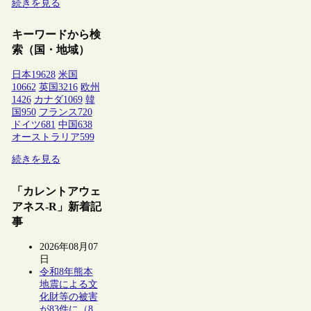
続きを見る
キーワードから検
索（国・地域）
日本
19628
米国
10662
英国
3216
欧州
1426
カナダ
1069
韓
国
950
フランス
720
ドイツ
681
中国
638
オーストラリア
599
続きを見る
「カレントアウェ
アネス-R」新着記
事
2026年08月07
日
令和8年熊本
地震による文
化財等の被害
が83件に（8