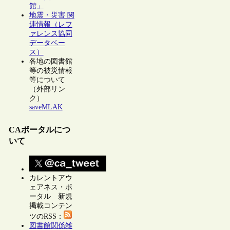
館」
地震・災害 関
連情報（レフ
ァレンス協同
データベー
ス）
各地の図書館
等の被災情報
等について
（外部リン
ク）
saveMLAK
CAポータルにつ
いて
カレントアウ
ェアネス・ポ
ータル 新規
掲載コンテン
ツのRSS：
図書館関係雑