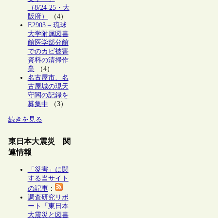
（8/24-25・大
阪府）
（4）
E2903 – 琉球
大学附属図書
館医学部分館
でのカビ被害
資料の清掃作
業
（4）
名古屋市、名
古屋城の現天
守閣の記録を
募集中
（3）
続きを見る
東日本大震災 関
連情報
「災害」に関
する当サイト
の記事
：
調査研究リポ
ート「東日本
大震災と図書