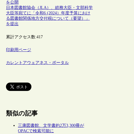
を公開
日本図書館協会（JLA）、総務大臣・文部科学
大臣等宛てに「令和6 (2024）年度予算におけ
る図書館関係地方交付税について（要望）」
を提出
累計アクセス数:
417
印刷用ページ
カレントアウェアネス・ポータル
類似の記事
三康図書館、文学書約2万3,300冊が
OPACで検索可能に