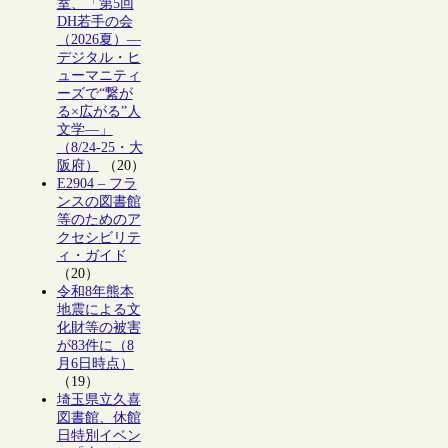
室、「第5回
DH若手の会
（2026夏）―
デジタル・ヒ
ューマニティ
ーズで“繋が
る×広がる”人
文学―」
（8/24-25・大
阪府）
（20）
E2904 – フラ
ンスの図書館
等のためのア
クセシビリテ
ィ・ガイド
（20）
令和8年熊本
地震による文
化財等の被害
が83件に（8
月6日時点）
（19）
埼玉県立久喜
図書館、休館
日特別イベン