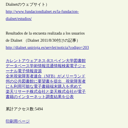
Dialnetのウェブサイト）
http://www.fundaciondialnet.es/la-fundacion-
dialnet/estudios/
Resultados de la encuesta realizada a los usuarios
de Dialnet （Dialnet 2011/8/30付けの記事）
http://dialnet.unirioja.es/servlet/noticia?codigo=203
カレントアウェアネス-R
スペイン
大学図書館
データベース
学術情報流通
情報検索
電子ジャ
ーナル
電子情報資源
全米視覚障害者連合（NFB）がメリーランド
州の公共図書館に要望書を提出 視覚障害者
にも利用可能な電子書籍端末購入を求めて
楽天リサーチ株式会社と楽天株式会社が電子
書籍のインターネット調査結果を公表
累計アクセス数:
5494
印刷用ページ