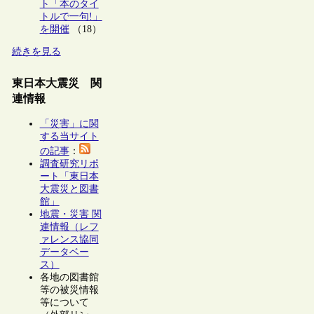
ト「本のタイ
トルで一句!」
を開催
（18）
続きを見る
東日本大震災 関
連情報
「災害」に関
する当サイト
の記事
：
調査研究リポ
ート「東日本
大震災と図書
館」
地震・災害 関
連情報（レフ
ァレンス協同
データベー
ス）
各地の図書館
等の被災情報
等について