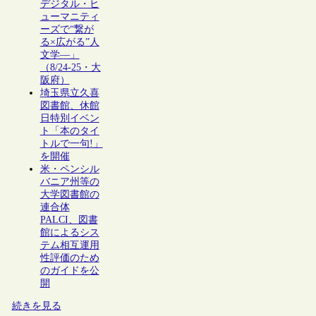
デジタル・ヒ
ューマニティ
ーズで“繋が
る×広がる”人
文学―」
（8/24-25・大
阪府）
埼玉県立久喜
図書館、休館
日特別イベン
ト「本のタイ
トルで一句!」
を開催
米・ペンシル
バニア州等の
大学図書館の
連合体
PALCI、図書
館によるシス
テム相互運用
性評価のため
のガイドを公
開
続きを見る