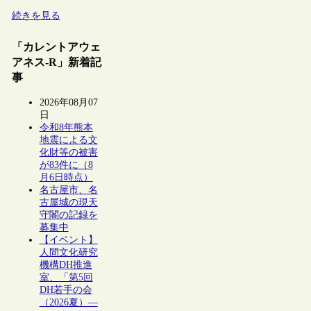
続きを見る
「カレントアウェ
アネス-R」新着記
事
2026年08月07
日
令和8年熊本
地震による文
化財等の被害
が83件に（8
月6日時点）
名古屋市、名
古屋城の現天
守閣の記録を
募集中
【イベント】
人間文化研究
機構DH推進
室、「第5回
DH若手の会
（2026夏）―