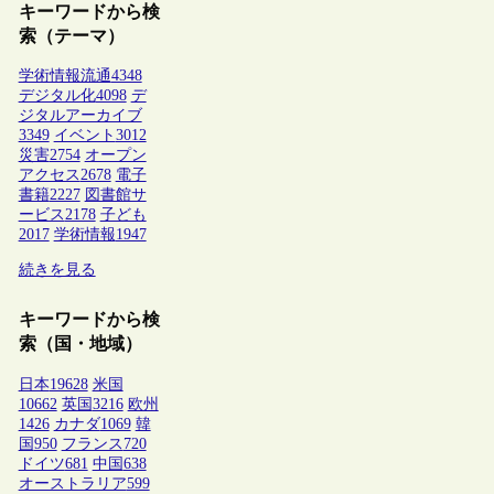
キーワードから検
索（テーマ）
学術情報流通
4348
デジタル化
4098
デ
ジタルアーカイブ
3349
イベント
3012
災害
2754
オープン
アクセス
2678
電子
書籍
2227
図書館サ
ービス
2178
子ども
2017
学術情報
1947
続きを見る
キーワードから検
索（国・地域）
日本
19628
米国
10662
英国
3216
欧州
1426
カナダ
1069
韓
国
950
フランス
720
ドイツ
681
中国
638
オーストラリア
599