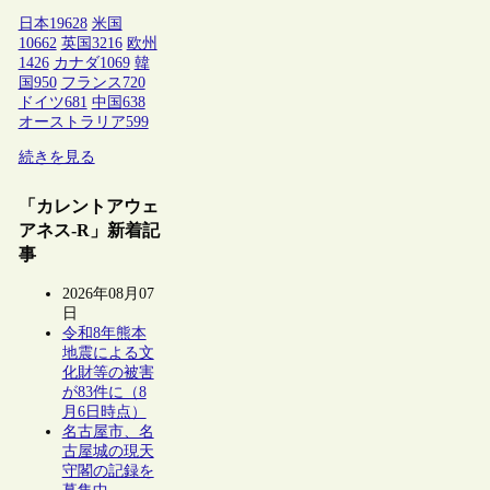
日本
19628
米国
10662
英国
3216
欧州
1426
カナダ
1069
韓
国
950
フランス
720
ドイツ
681
中国
638
オーストラリア
599
続きを見る
「カレントアウェ
アネス-R」新着記
事
2026年08月07
日
令和8年熊本
地震による文
化財等の被害
が83件に（8
月6日時点）
名古屋市、名
古屋城の現天
守閣の記録を