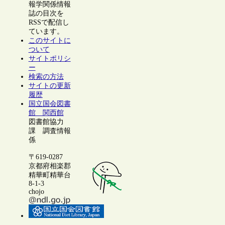
報学関係情報
誌の目次を
RSSで配信し
ています。
このサイトに
ついて
サイトポリシ
ー
検索の方法
サイトの更新
履歴
国立国会図書
館 関西館
図書館協力
課 調査情報
係
〒619-0287
京都府相楽郡
精華町精華台
8-1-3
chojo