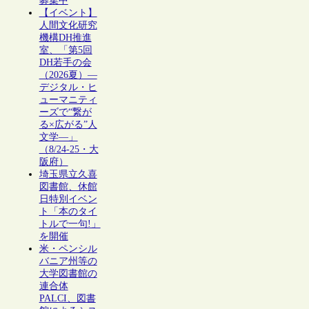
募集中
【イベント】
人間文化研究
機構DH推進
室、「第5回
DH若手の会
（2026夏）―
デジタル・ヒ
ューマニティ
ーズで“繋が
る×広がる”人
文学―」
（8/24-25・大
阪府）
埼玉県立久喜
図書館、休館
日特別イベン
ト「本のタイ
トルで一句!」
を開催
米・ペンシル
バニア州等の
大学図書館の
連合体
PALCI、図書