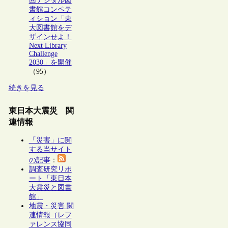
回デジタル図
書館コンペテ
ィション「東
大図書館をデ
ザインせよ！
Next Library
Challenge
2030」を開催
（95）
続きを見る
東日本大震災 関
連情報
「災害」に関
する当サイト
の記事
：
調査研究リポ
ート「東日本
大震災と図書
館」
地震・災害 関
連情報（レフ
ァレンス協同