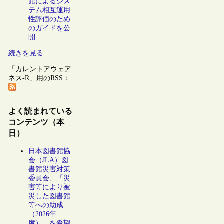
館によるシス
テム相互運用
性評価のため
のガイドを公
開
続きを見る
「カレントアウェア
ネス-R」用のRSS：
よく読まれている
コンテンツ（本
日）
日本図書館協
会（JLA）図
書館災害対策
委員会、「災
害等により被
災した図書館
等への助成
（2026年
度）」を希望