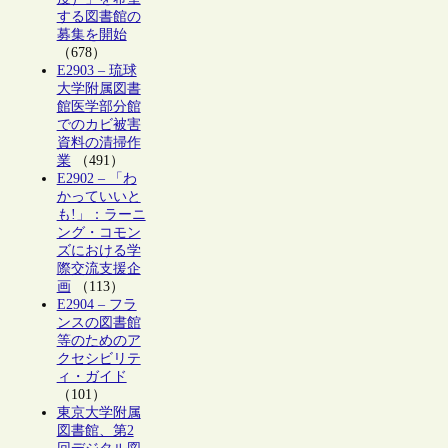
する図書館の
募集を開始
（678）
E2903 – 琉球
大学附属図書
館医学部分館
でのカビ被害
資料の清掃作
業
（491）
E2902 – 「わ
かっていいと
も!」：ラーニ
ング・コモン
ズにおける学
際交流支援企
画
（113）
E2904 – フラ
ンスの図書館
等のためのア
クセシビリテ
ィ・ガイド
（101）
東京大学附属
図書館、第2