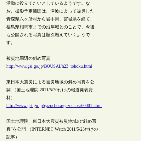
活動に役立てたいとしているようです。な
お、撮影予定範囲は、津波によって被災した
青森県六ヶ所村から岩手県、宮城県を経て、
福島県相馬市までの沿岸域とのことで、今後
も公開される写真は順次増えていくようで
す。
被災地周辺の斜め写真
http://www.gsi.go.jp/BOUSAI/h23_tohoku.html
東日本大震災による被災地域の斜め写真を公
開 （国土地理院 2011/5/20付けの報道発表資
料）
http://www.gsi.go.jp/gazochosa/gazochosa60001.html
国土地理院、東日本大震災被災地域の“斜め写
真”を公開 （INTERNET Watch 2011/5/23付けの
記事）