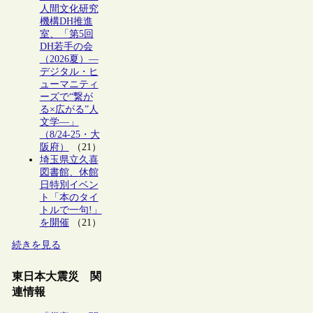
人間文化研究
機構DH推進
室、「第5回
DH若手の会
（2026夏）―
デジタル・ヒ
ューマニティ
ーズで“繋が
る×広がる”人
文学―」
（8/24-25・大
阪府）
（21）
埼玉県立久喜
図書館、休館
日特別イベン
ト「本のタイ
トルで一句!」
を開催
（21）
続きを見る
東日本大震災 関
連情報