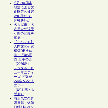
令和8年熊本
地震による文
化財等の被害
が83件に（8
月6日時点）
名古屋市、名
古屋城の現天
守閣の記録を
募集中
【イベント】
人間文化研究
機構DH推進
室、「第5回
DH若手の会
（2026夏）―
デジタル・ヒ
ューマニティ
ーズで“繋が
る×広がる”人
文学―」
（8/24-25・大
阪府）
埼玉県立久喜
図書館、休館
日特別イベン