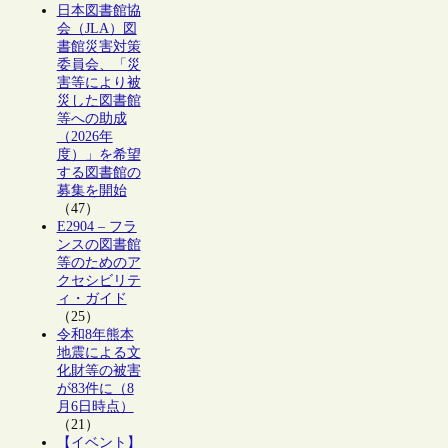
日本図書館協
会（JLA）図
書館災害対策
委員会、「災
害等により被
災した図書館
等への助成
（2026年
度）」を希望
する図書館の
募集を開始
（47）
E2904 – フラ
ンスの図書館
等のためのア
クセシビリテ
ィ・ガイド
（25）
令和8年熊本
地震による文
化財等の被害
が83件に（8
月6日時点）
（21）
【イベント】