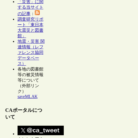
「災害」に関
する当サイト
の記事
：
調査研究リポ
ート「東日本
大震災と図書
館」
地震・災害 関
連情報（レフ
ァレンス協同
データベー
ス）
各地の図書館
等の被災情報
等について
（外部リン
ク）
saveMLAK
CAポータルにつ
いて