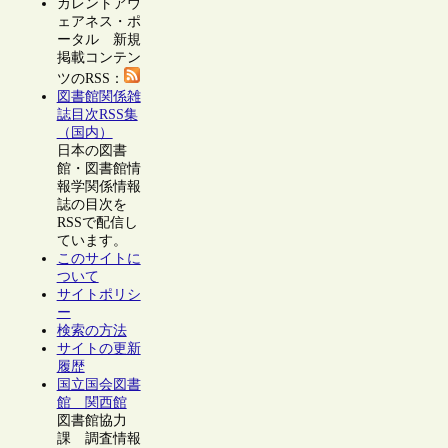
カレントアウ
ェアネス・ポ
ータル 新規
掲載コンテン
ツのRSS：
図書館関係雑
誌目次RSS集
（国内）
日本の図書
館・図書館情
報学関係情報
誌の目次を
RSSで配信し
ています。
このサイトに
ついて
サイトポリシ
ー
検索の方法
サイトの更新
履歴
国立国会図書
館 関西館
図書館協力
課 調査情報