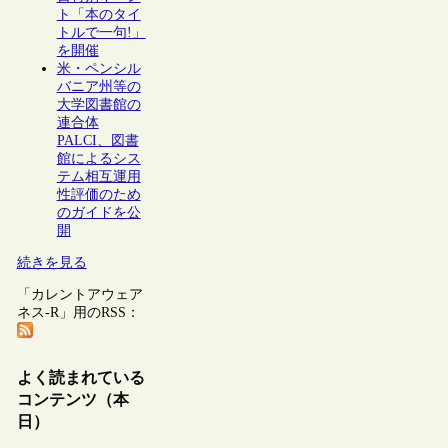
ト「本のタイ
トルで一句!」
を開催
米・ペンシル
バニア州等の
大学図書館の
連合体
PALCI、図書
館によるシス
テム相互運用
性評価のため
のガイドを公
開
続きを見る
「カレントアウェア
ネス-R」用のRSS：
よく読まれている
コンテンツ（本
日）