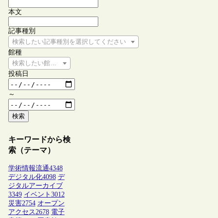
本文
記事種別
検索したい記事種別を選択してください
館種
検索したい館種を選択してください
投稿日
～
検索
キーワードから検
索（テーマ）
学術情報流通
4348
デジタル化
4098
デ
ジタルアーカイブ
3349
イベント
3012
災害
2754
オープン
アクセス
2678
電子