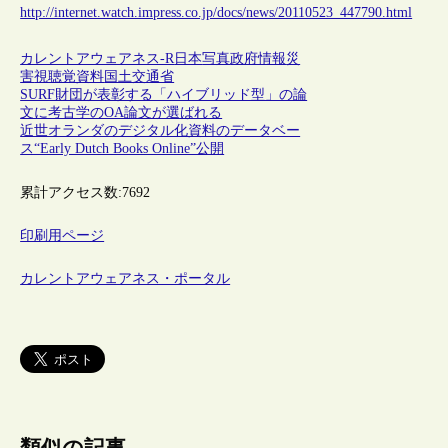
http://internet.watch.impress.co.jp/docs/news/20110523_447790.html
カレントアウェアネス-R
日本
写真
政府情報
災
害
視聴覚資料
国土交通省
SURF財団が表彰する「ハイブリッド型」の論
文に考古学のOA論文が選ばれる
近世オランダのデジタル化資料のデータベー
ス“Early Dutch Books Online”公開
累計アクセス数:
7692
印刷用ページ
カレントアウェアネス・ポータル