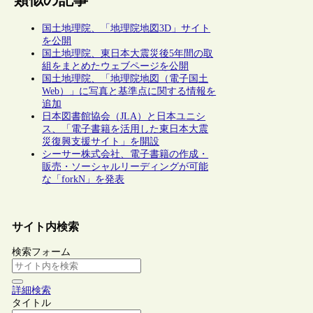
類似の記事
国土地理院、「地理院地図3D」サイト
を公開
国土地理院、東日本大震災後5年間の取
組をまとめたウェブページを公開
国土地理院、「地理院地図（電子国土
Web）」に写真と基準点に関する情報を
追加
日本図書館協会（JLA）と日本ユニシ
ス、「電子書籍を活用した東日本大震
災復興支援サイト」を開設
シーサー株式会社、電子書籍の作成・
販売・ソーシャルリーディングが可能
な「forkN」を発表
サイト内検索
検索フォーム
詳細検索
タイトル