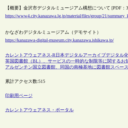
【概要】金沢市デジタルミュージアム構想について [PDF：3
https://www4.city.kanazawa.lg.jp/material/files/group/21/summar
かなざわデジタルミュージアム（デモサイト）
https://kanazawa-digital-museum.city.kanazawa.ishikawa.jp/
カレントアウェアネス-R
日本
デジタルアーカイブ
デジタル
英国図書館（BL）、サービスの一時的な制限等に関するお
アルゼンチン国立図書館、同国の南極基地に図書館スペー
累計アクセス数:
515
印刷用ページ
カレントアウェアネス・ポータル