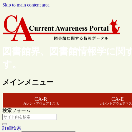
Skip to main content area
図書館界、図書館情報学に関
す。
メインメニュー
CA-R
CA-E
カレントアウェアネス-R
カレントアウェアネス
検索フォーム
詳細検索