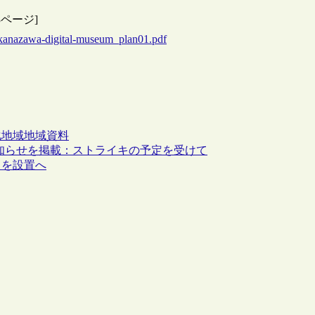
ページ]
y_kanazawa-digital-museum_plan01.pdf
化
地域
地域資料
知らせを掲載：ストライキの予定を受けて
スを設置へ