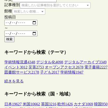
記事種別
検索したい記事種別を選択してください
館種
検索したい館種を選択してください
投稿日
～
検索
キーワードから検索（テーマ）
学術情報流通
4348
デジタル化
4098
デジタルアーカイブ
3349
イベント
3012
災害
2753
オープンアクセス
2678
電子書籍
2227
図書館サービス
2178
子ども
2017
学術情報
1947
続きを見る
キーワードから検索（国・地域）
日本
19627
米国
10662
英国
3216
欧州
1426
カナダ
1069
韓国
950