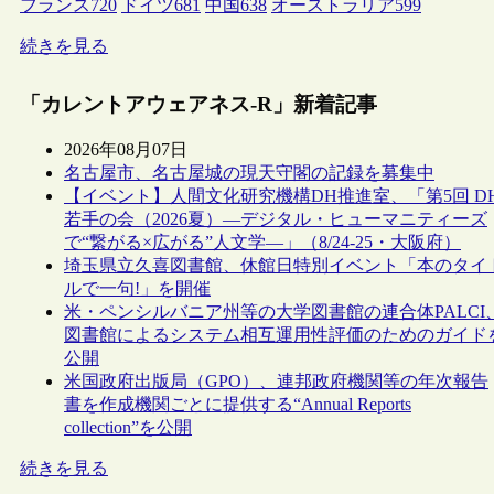
フランス
720
ドイツ
681
中国
638
オーストラリア
599
続きを見る
「カレントアウェアネス-R」新着記事
2026年08月07日
名古屋市、名古屋城の現天守閣の記録を募集中
【イベント】人間文化研究機構DH推進室、「第5回 D
若手の会（2026夏）―デジタル・ヒューマニティーズ
で“繋がる×広がる”人文学―」（8/24-25・大阪府）
埼玉県立久喜図書館、休館日特別イベント「本のタイ
ルで一句!」を開催
米・ペンシルバニア州等の大学図書館の連合体PALCI
図書館によるシステム相互運用性評価のためのガイド
公開
米国政府出版局（GPO）、連邦政府機関等の年次報告
書を作成機関ごとに提供する“Annual Reports
collection”を公開
続きを見る