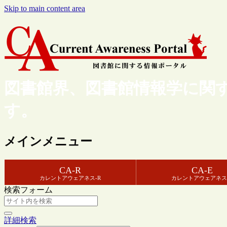
Skip to main content area
図書館界、図書館情報学に関
す。
メインメニュー
CA-R
CA-E
カレントアウェアネス-R
カレントアウェアネス
検索フォーム
詳細検索