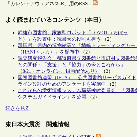
「カレントアウェアネス-R」用のRSS：
よく読まれているコンテンツ（本日）
武雄市図書館、家族型ロボット「LOVOT（らぼっ
と）」を設置中：読書犬の役割も担う
（2）
群馬県、県内の博物館等で「埴輪トレーディングカー
（HANIトレカ）」を配布中
（2）
調査研究報告会「都道府県立図書館と市町村立図書館
との関係：「支援」と「協力」の今とこれから」
（8/21・オンライン、録画配信あり）
（2）
国際図書館連盟（IFLA）、公共図書館サービスガイド
ライン改訂のためのアンケートを実施中
（2）
これからの学術情報システム構築検討委員会、「図書
システムガイドライン」を公開
（2）
続きを見る
東日本大震災 関連情報