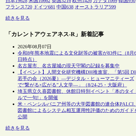
日本
19628
米国
10662
英国
3216
欧州
1426
カナダ
1069
韓国
950
フランス
720
ドイツ
681
中国
638
オーストラリア
599
続きを見る
「カレントアウェアネス-R」新着記事
2026年08月07日
令和8年熊本地震による文化財等の被害が83件に（8月
日時点）
名古屋市、名古屋城の現天守閣の記録を募集中
【イベント】人間文化研究機構DH推進室、「第5回 D
若手の会（2026夏）―デジタル・ヒューマニティーズ
で“繋がる×広がる”人文学―」（8/24-25・大阪府）
埼玉県立久喜図書館、休館日特別イベント「本のタイ
ルで一句!」を開催
米・ペンシルバニア州等の大学図書館の連合体PALCI
図書館によるシステム相互運用性評価のためのガイド
公開
続きを見る