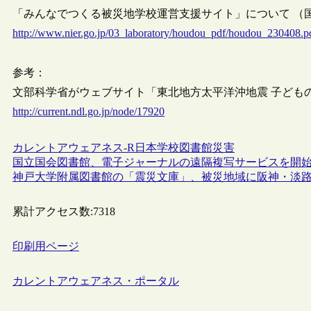
「みんなでつくる被災地学校運営支援サイト」について （国立教
http://www.nier.go.jp/03_laboratory/houdou_pdf/houdou_230408.p
参考：
文部科学省がウェブサイト「東北地方太平洋沖地震 子ども
http://current.ndl.go.jp/node/17920
カレントアウェアネス-R
日本
学校図書館
災害
国立国会図書館、電子ジャーナルの遠隔複写サービスを開
神戸大学附属図書館の「震災文庫」、被災地域に阪神・淡
累計アクセス数:
7318
印刷用ページ
カレントアウェアネス・ポータル