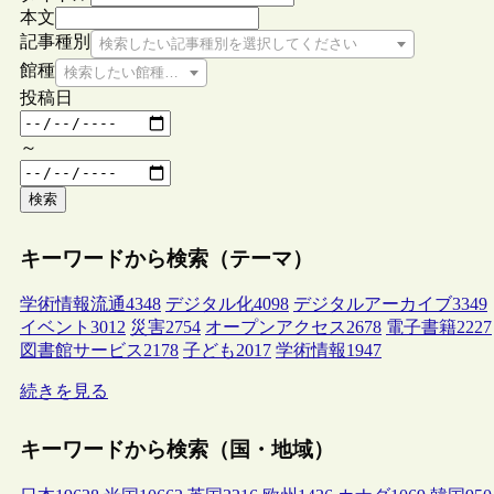
本文
記事種別
検索したい記事種別を選択してください
館種
検索したい館種を選択してください
投稿日
～
検索
キーワードから検索（テーマ）
学術情報流通
4348
デジタル化
4098
デジタルアーカイブ
3349
イベント
3012
災害
2754
オープンアクセス
2678
電子書籍
2227
図書館サービス
2178
子ども
2017
学術情報
1947
続きを見る
キーワードから検索（国・地域）