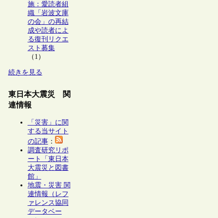
施：愛読者組
織「岩波文庫
の会」の再結
成や読者によ
る復刊リクエ
スト募集
（1）
続きを見る
東日本大震災 関
連情報
「災害」に関
する当サイト
の記事
：
調査研究リポ
ート「東日本
大震災と図書
館」
地震・災害 関
連情報（レフ
ァレンス協同
データベー