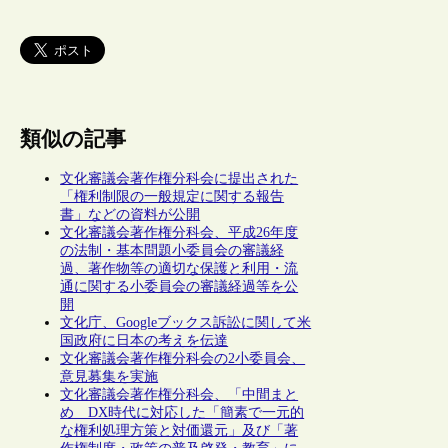
類似の記事
文化審議会著作権分科会に提出された
「権利制限の一般規定に関する報告
書」などの資料が公開
文化審議会著作権分科会、平成26年度
の法制・基本問題小委員会の審議経
過、著作物等の適切な保護と利用・流
通に関する小委員会の審議経過等を公
開
文化庁、Googleブックス訴訟に関して米
国政府に日本の考えを伝達
文化審議会著作権分科会の2小委員会、
意見募集を実施
文化審議会著作権分科会、「中間まと
め DX時代に対応した「簡素で一元的
な権利処理方策と対価還元」及び「著