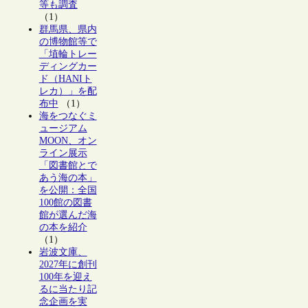
等も調査
（1）
群馬県、県内
の博物館等で
「埴輪トレー
ディングカー
ド（HANIト
レカ）」を配
布中
（1）
海をつなぐミ
ュージアム
MOON、オン
ライン展示
「図書館とで
あう海の本」
を公開：全国
100館の図書
館が選んだ海
の本を紹介
（1）
岩波文庫、
2027年に創刊
100年を迎え
るに当たり記
念企画を実