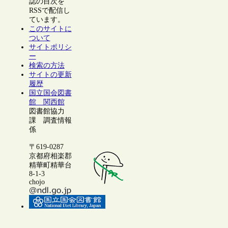
誌の目次を
RSSで配信し
ています。
このサイトに
ついて
サイトポリシ
ー
検索の方法
サイトの更新
履歴
国立国会図書
館 関西館
図書館協力
課 調査情報
係
〒619-0287
京都府相楽郡
精華町精華台
8-1-3
chojo