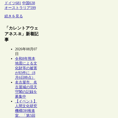
ドイツ
681
中国
638
オーストラリア
599
続きを見る
「カレントアウェ
アネス-R」新着記
事
2026年08月07
日
令和8年熊本
地震による文
化財等の被害
が83件に（8
月6日時点）
名古屋市、名
古屋城の現天
守閣の記録を
募集中
【イベント】
人間文化研究
機構DH推進
室、「第5回