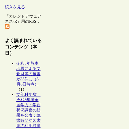
続きを見る
「カレントアウェア
ネス-R」用のRSS：
よく読まれている
コンテンツ（本
日）
令和8年熊本
地震による文
化財等の被害
が83件に（8
月6日時点）
（1）
文部科学省、
令和8年度全
国学力・学習
状況調査の結
果を公表：読
書時間や図書
館の利用頻度