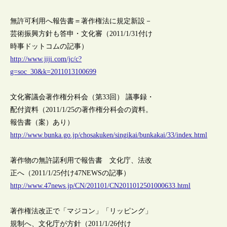
無許可利用へ報告書＝著作権法に規定新設－
芸術振興方針も答申・文化審（2011/1/31付け
時事ドットコムの記事）
http://www.jiji.com/jc/c?
g=soc_30&k=2011013100699
文化審議会著作権分科会（第33回） 議事録・
配付資料（2011/1/25の著作権分科会の資料。
報告書（案）あり）
http://www.bunka.go.jp/chosakuken/singikai/bunkakai/33/index.html
著作物の無許諾利用で報告書 文化庁、法改
正へ（2011/1/25付け47NEWSの記事）
http://www.47news.jp/CN/201101/CN2011012501000633.html
著作権法改正で「マジコン」「リッピング」
規制へ、文化庁が方針（2011/1/26付け