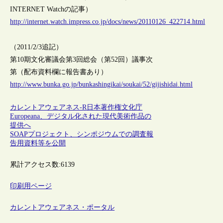
INTERNET Watchの記事）
http://internet.watch.impress.co.jp/docs/news/20110126_422714.html
（2011/2/3追記）
第10期文化審議会第3回総会（第52回）議事次
第（配布資料欄に報告書あり）
http://www.bunka.go.jp/bunkashingikai/soukai/52/gijishidai.html
カレントアウェアネス-R
日本
著作権
文化庁
Europeana、デジタル化された現代美術作品の
提供へ
SOAPプロジェクト、シンポジウムでの調査報
告用資料等を公開
累計アクセス数:
6139
印刷用ページ
カレントアウェアネス・ポータル