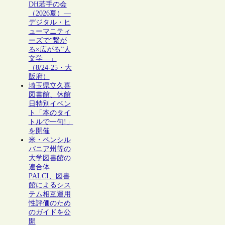
DH若手の会
（2026夏）―
デジタル・ヒ
ューマニティ
ーズで“繋が
る×広がる”人
文学―」
（8/24-25・大
阪府）
埼玉県立久喜
図書館、休館
日特別イベン
ト「本のタイ
トルで一句!」
を開催
米・ペンシル
バニア州等の
大学図書館の
連合体
PALCI、図書
館によるシス
テム相互運用
性評価のため
のガイドを公
開