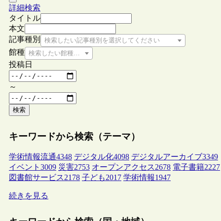
詳細検索
タイトル
本文
記事種別
検索したい記事種別を選択してください
館種
検索したい館種を選択してください
投稿日
～
検索
キーワードから検索（テーマ）
学術情報流通
4348
デジタル化
4098
デジタルアーカイブ
3349
イベント
3009
災害
2753
オープンアクセス
2678
電子書籍
2227
図書館サービス
2178
子ども
2017
学術情報
1947
続きを見る