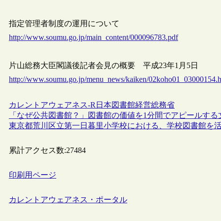
指定管理者制度の運用について
http://www.soumu.go.jp/main_content/000096783.pdf
片山総務大臣閣議後記者会見の概要 平成23年1月5日
http://www.soumu.go.jp/menu_news/kaiken/02koho01_03000154.h
カレントアウェアネス-R
日本
図書館経営
総務省
「なぜ公共図書館？」図書館の価値を1分間でアピールする
東京都荒川区立第一日暮里小学校における、学校図書館を
累計アクセス数:
27484
印刷用ページ
カレントアウェアネス・ポータル