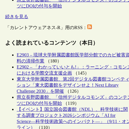
ツにDOIの付与を開始
続きを見る
「カレントアウェアネス-R」用のRSS：
よく読まれているコンテンツ（本日）
E2903 – 琉球大学附属図書館医学部分館でのカビ被害
料の清掃作業
（180）
E2902 – 「わかっていいとも!」：ラーニング・コモン
における学際交流支援企画
（145）
東京大学附属図書館、第2回デジタル図書館コンペテ
ション「東大図書館をデザインせよ！Next Library
Challenge 2030」を開催
（126）
県立長野図書館、「信州デジタルコモンズ」のコンテ
ツにDOIの付与を開始
（119）
【イベント】国立国会図書館（NDL）、科学技術に関
する調査プロジェクト2026シンポジウム「AI for
Science―科学技術政策へのインパクト―」（9/11・オ
ライン）
（110）