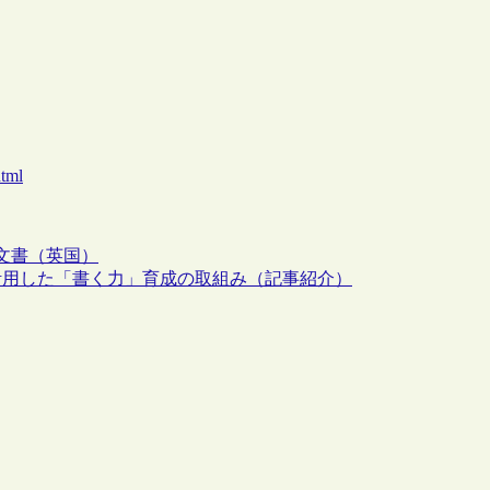
tml
文書（英国）
活用した「書く力」育成の取組み（記事紹介）