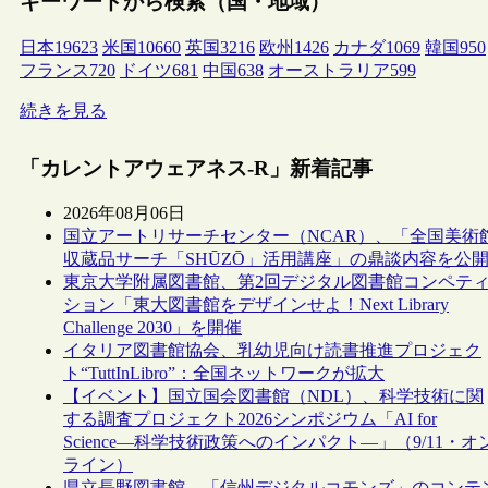
キーワードから検索（国・地域）
日本
19623
米国
10660
英国
3216
欧州
1426
カナダ
1069
韓国
950
フランス
720
ドイツ
681
中国
638
オーストラリア
599
続きを見る
「カレントアウェアネス-R」新着記事
2026年08月06日
国立アートリサーチセンター（NCAR）、「全国美術
収蔵品サーチ「SHŪZŌ」活用講座」の鼎談内容を公
東京大学附属図書館、第2回デジタル図書館コンペテ
ション「東大図書館をデザインせよ！Next Library
Challenge 2030」を開催
イタリア図書館協会、乳幼児向け読書推進プロジェク
ト“TuttInLibro”：全国ネットワークが拡大
【イベント】国立国会図書館（NDL）、科学技術に関
する調査プロジェクト2026シンポジウム「AI for
Science―科学技術政策へのインパクト―」（9/11・オ
ライン）
県立長野図書館、「信州デジタルコモンズ」のコンテ