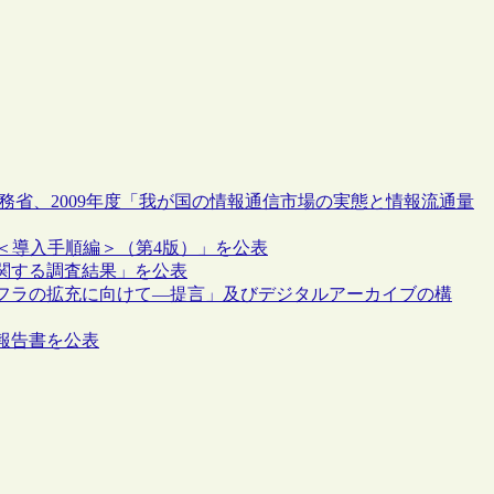
総務省、2009年度「我が国の情報通信市場の実態と情報流通量
＜導入手順編＞（第4版）」を公表
関する調査結果」を公表
フラの拡充に向けて―提言」及びデジタルアーカイブの構
報告書を公表