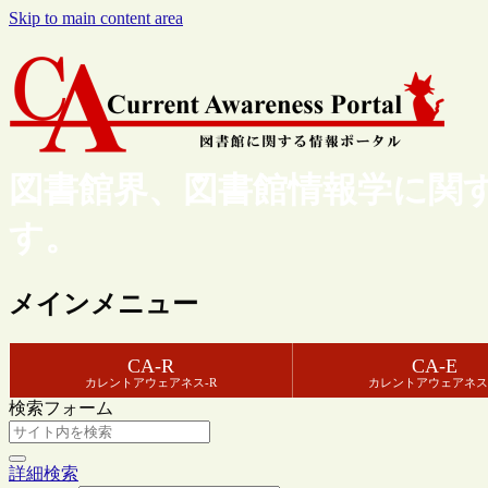
Skip to main content area
図書館界、図書館情報学に関
す。
メインメニュー
CA-R
CA-E
カレントアウェアネス-R
カレントアウェアネス
検索フォーム
詳細検索