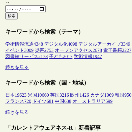
～
検索
キーワードから検索（テーマ）
学術情報流通
4348
デジタル化
4098
デジタルアーカイブ
3349
イベント
3009
災害
2753
オープンアクセス
2678
電子書籍
2227
図書館サービス
2178
子ども
2017
学術情報
1947
続きを見る
キーワードから検索（国・地域）
日本
19623
米国
10660
英国
3216
欧州
1426
カナダ
1069
韓国
950
フランス
720
ドイツ
681
中国
638
オーストラリア
599
続きを見る
「カレントアウェアネス-R」新着記事