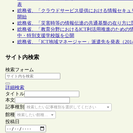
表
総務省、「クラウドサービス提供における情報セキュ
開始
総務省、「災害時等の情報伝達の共通基盤の在り方に
総務省、「教育分野におけるICT利活用推進のための情
中・特別支援学校版を公開
総務省、「ICT地域マネージャー」派遣先を発表（201
サイト内検索
検索フォーム
詳細検索
タイトル
本文
記事種別
検索したい記事種別を選択してください
館種
検索したい館種を選択してください
投稿日