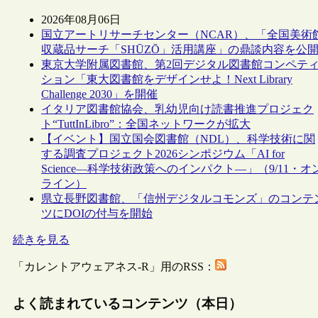
2026年08月06日
国立アートリサーチセンター（NCAR）、「全国美術
収蔵品サーチ「SHŪZŌ」活用講座」の鼎談内容を公
東京大学附属図書館、第2回デジタル図書館コンペテ
ション「東大図書館をデザインせよ！Next Library
Challenge 2030」を開催
イタリア図書館協会、乳幼児向け読書推進プロジェク
ト“TuttInLibro”：全国ネットワークが拡大
【イベント】国立国会図書館（NDL）、科学技術に関
する調査プロジェクト2026シンポジウム「AI for
Science―科学技術政策へのインパクト―」（9/11・オ
ライン）
県立長野図書館、「信州デジタルコモンズ」のコンテ
ツにDOIの付与を開始
続きを見る
「カレントアウェアネス-R」用のRSS：
よく読まれているコンテンツ（本日）