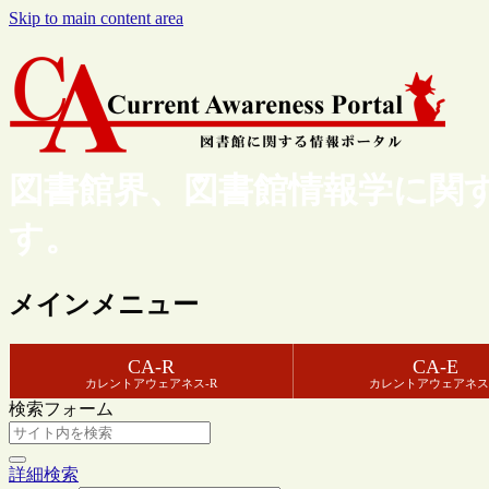
Skip to main content area
図書館界、図書館情報学に関
す。
メインメニュー
CA-R
CA-E
カレントアウェアネス-R
カレントアウェアネス
検索フォーム
詳細検索