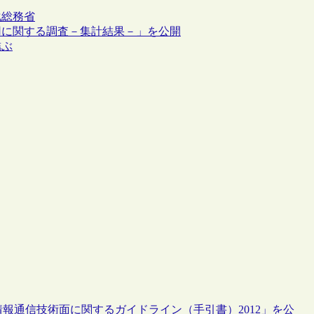
化
総務省
用に関する調査－集計結果－」を公開
結ぶ
報通信技術面に関するガイドライン（手引書）2012」を公