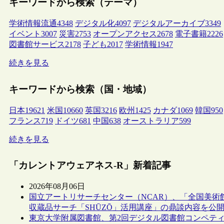
キーワードから検索（テーマ）
学術情報流通
4348
デジタル化
4097
デジタルアーカイブ
3349
イベント
3007
災害
2753
オープンアクセス
2678
電子書籍
2226
図書館サービス
2178
子ども
2017
学術情報
1947
続きを見る
キーワードから検索（国・地域）
日本
19621
米国
10660
英国
3216
欧州
1425
カナダ
1069
韓国
950
フランス
719
ドイツ
681
中国
638
オーストラリア
599
続きを見る
「カレントアウェアネス-R」新着記事
2026年08月06日
国立アートリサーチセンター（NCAR）、「全国美術
収蔵品サーチ「SHŪZŌ」活用講座」の鼎談内容を公
東京大学附属図書館、第2回デジタル図書館コンペテ