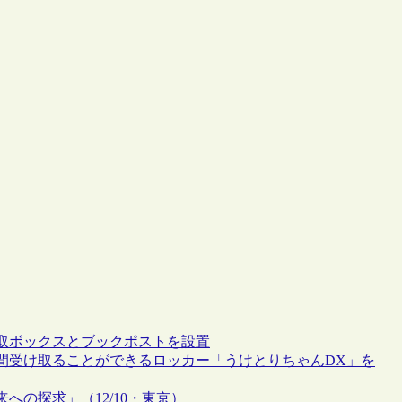
取ボックスとブックポストを設置
間受け取ることができるロッカー「うけとりちゃんDX」を
の探求」（12/10・東京）