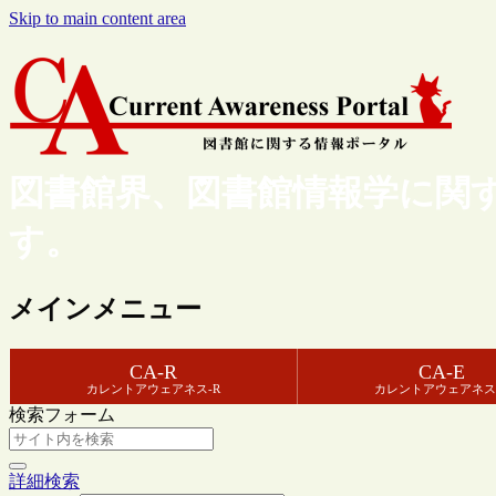
Skip to main content area
図書館界、図書館情報学に関
す。
メインメニュー
CA-R
CA-E
カレントアウェアネス-R
カレントアウェアネス
検索フォーム
詳細検索