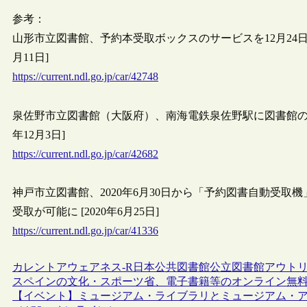
参考：
山形市立図書館、予約本受取ボックスのサービスを12月24日か
月11日]
https://current.ndl.go.jp/car/42748
泉佐野市立図書館（大阪府）、南海電鉄泉佐野駅に図書館の予
年12月3日]
https://current.ndl.go.jp/car/42682
神戸市立図書館、2020年6月30日から「予約図書自動受
受取が可能に [2020年6月25日]
https://current.ndl.go.jp/car/41336
カレントアウェアネス-R
日本
公共図書館
公立図書館
アウト
スペインの文化・スポーツ省、電子書籍等のオンライン無料貸出サー
【イベント】ミュージアム・ライブラリとミュージアム・