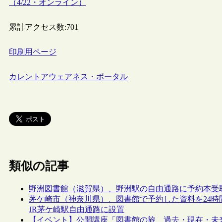
（4/22・オンライン）
累計アクセス数:
701
印刷用ページ
カレントアウェアネス・ポータル
類似の記事
野洲図書館（滋賀県）、野洲駅の自由通路に予約本受
茅ケ崎市（神奈川県）、図書館で予約した資料を24時
JR茅ケ崎駅自由通路に設置
【イベント】公開講座「図書館の旅 過去・現在・未来へ