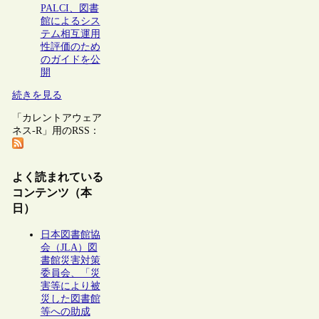
PALCI、図書
館によるシス
テム相互運用
性評価のため
のガイドを公
開
続きを見る
「カレントアウェア
ネス-R」用のRSS：
よく読まれている
コンテンツ（本
日）
日本図書館協
会（JLA）図
書館災害対策
委員会、「災
害等により被
災した図書館
等への助成