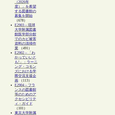
（2026年
度）」を希望
する図書館の
募集を開始
（678）
E2903 – 琉球
大学附属図書
館医学部分館
でのカビ被害
資料の清掃作
業
（491）
E2902 – 「わ
かっていいと
も!」：ラーニ
ング・コモン
ズにおける学
際交流支援企
画
（113）
E2904 – フラ
ンスの図書館
等のためのア
クセシビリテ
ィ・ガイド
（101）
東京大学附属