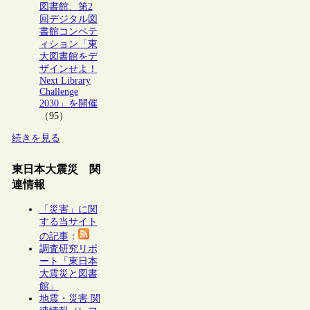
図書館、第2
回デジタル図
書館コンペテ
ィション「東
大図書館をデ
ザインせよ！
Next Library
Challenge
2030」を開催
（95）
続きを見る
東日本大震災 関
連情報
「災害」に関
する当サイト
の記事
：
調査研究リポ
ート「東日本
大震災と図書
館」
地震・災害 関