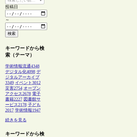
検索したい館種を選択してください
投稿日
～
検索
キーワードから検
索（テーマ）
学術情報流通
4348
デジタル化
4098
デ
ジタルアーカイブ
3349
イベント
3012
災害
2754
オープン
アクセス
2678
電子
書籍
2227
図書館サ
ービス
2178
子ども
2017
学術情報
1947
続きを見る
キーワードから検