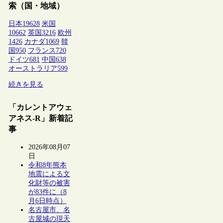
索（国・地域）
日本
19628
米国
10662
英国
3216
欧州
1426
カナダ
1069
韓
国
950
フランス
720
ドイツ
681
中国
638
オーストラリア
599
続きを見る
「カレントアウェ
アネス-R」新着記
事
2026年08月07
日
令和8年熊本
地震による文
化財等の被害
が83件に（8
月6日時点）
名古屋市、名
古屋城の現天