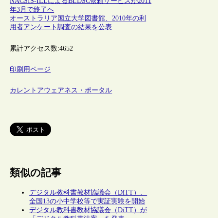
NACSIS-ILLによるBLDSC依頼サービスが2011
年3月で終了へ
オーストラリア国立大学図書館、2010年の利
用者アンケート調査の結果を公表
累計アクセス数:
4652
印刷用ページ
カレントアウェアネス・ポータル
類似の記事
デジタル教科書教材協議会（DiTT）、
全国13の小中学校等で実証実験を開始
デジタル教科書教材協議会（DiTT）が