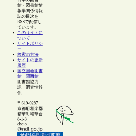
館・図書館情
報学関係情報
誌の目次を
RSSで配信し
ています。
このサイトに
ついて
サイトポリシ
ー
検索の方法
サイトの更新
履歴
国立国会図書
館 関西館
図書館協力
課 調査情報
係
〒619-0287
京都府相楽郡
精華町精華台
8-1-3
chojo