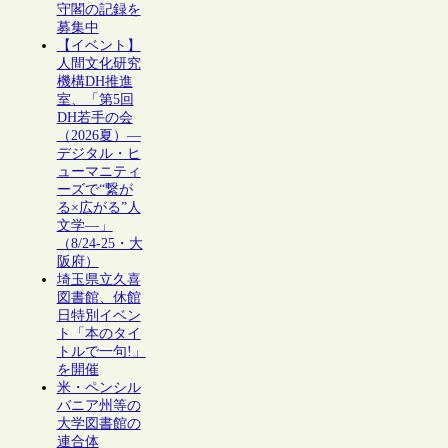
守閣の記録を
募集中
【イベント】
人間文化研究
機構DH推進
室、「第5回
DH若手の会
（2026夏）―
デジタル・ヒ
ューマニティ
ーズで“繋が
る×広がる”人
文学―」
（8/24-25・大
阪府）
埼玉県立久喜
図書館、休館
日特別イベン
ト「本のタイ
トルで一句!」
を開催
米・ペンシル
バニア州等の
大学図書館の
連合体