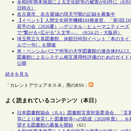
令和8年熊本地震による文化財等の被害が83件に（8月
日時点）
名古屋市、名古屋城の現天守閣の記録を募集中
【イベント】人間文化研究機構DH推進室、「第5回 D
若手の会（2026夏）―デジタル・ヒューマニティーズ
で“繋がる×広がる”人文学―」（8/24-25・大阪府）
埼玉県立久喜図書館、休館日特別イベント「本のタイ
ルで一句!」を開催
米・ペンシルバニア州等の大学図書館の連合体PALCI
図書館によるシステム相互運用性評価のためのガイド
公開
続きを見る
「カレントアウェアネス-R」用のRSS：
よく読まれているコンテンツ（本日）
日本図書館協会（JLA）図書館災害対策委員会、「災
等により被災した図書館等への助成（2026年度）」を
望する図書館の募集を開始
（62）