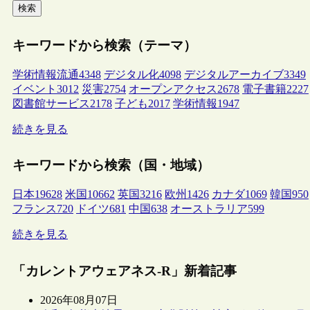
検索
キーワードから検索（テーマ）
学術情報流通
4348
デジタル化
4098
デジタルアーカイブ
3349
イベント
3012
災害
2754
オープンアクセス
2678
電子書籍
2227
図書館サービス
2178
子ども
2017
学術情報
1947
続きを見る
キーワードから検索（国・地域）
日本
19628
米国
10662
英国
3216
欧州
1426
カナダ
1069
韓国
950
フランス
720
ドイツ
681
中国
638
オーストラリア
599
続きを見る
「カレントアウェアネス-R」新着記事
2026年08月07日