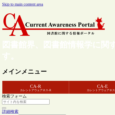
Skip to main content area
図書館界、図書館情報学に関
す。
メインメニュー
CA-R
CA-E
カレントアウェアネス-R
カレントアウェアネス
検索フォーム
詳細検索