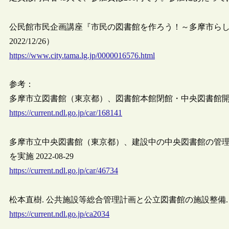
公民館市民企画講座『市民の図書館を作ろう！～多摩市ら
2022/12/26）
https://www.city.tama.lg.jp/0000016576.html
参考：
多摩市立図書館（東京都）、図書館本館閉館・中央図書館開館にあ
https://current.ndl.go.jp/car/168141
多摩市立中央図書館（東京都）、建設中の中央図書館の管
を実施 2022-08-29
https://current.ndl.go.jp/car/46734
松本直樹. 公共施設等総合管理計画と公立図書館の施設整備. カレントアウェア
https://current.ndl.go.jp/ca2034