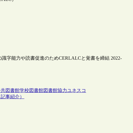
字能力や読書促進のためCERLALCと覚書を締結 2022-
公共図書館
学校図書館
図書館協力
ユネスコ
（記事紹介）