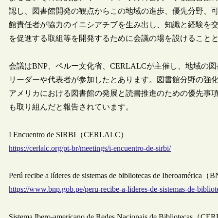
認し、図書館開発の観点からこの地域の進歩、優先分野、
館責任者が協力のイニシアチブを生み出し、知識と経験を
を促進する取組等を開発するために会議の場を設けること
会議はBNP、ペルー文化省、CERLALCが主催し、地域の
リーダーや代表者が参加したとあります。図書館分野の強
アメリカにおける図書館の発展と読書推進のための優先事
も取り組んだと報告されています。
I Encuentro de SIRBI（CERLALC）
https://cerlalc.org/pt-br/meetings/i-encuentro-de-sirbi/
Perú recibe a líderes de sistemas de bibliotecas de Iberoaméri
https://www.bnp.gob.pe/peru-recibe-a-lideres-de-sistemas-de-bibliot
Sistema Ibero-americano de Redes Nacionais de Bibliotecas（