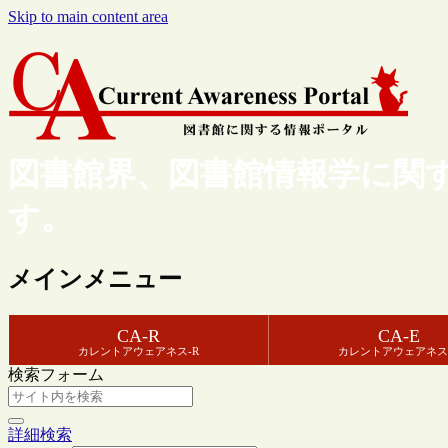
Skip to main content area
図書館界、図書館情報学に関
す。
メインメニュー
CA-R
CA-E
カレントアウェアネス-R
カレントアウェアネス
検索フォーム
詳細検索