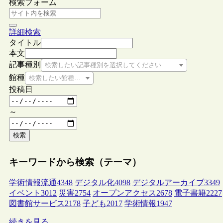
検索フォーム
詳細検索
タイトル
本文
記事種別
検索したい記事種別を選択してください
館種
検索したい館種を選択してください
投稿日
～
検索
キーワードから検索（テーマ）
学術情報流通
4348
デジタル化
4098
デジタルアーカイブ
3349
イベント
3012
災害
2754
オープンアクセス
2678
電子書籍
2227
図書館サービス
2178
子ども
2017
学術情報
1947
続きを見る