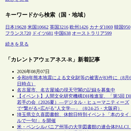
キーワードから検索（国・地域）
日本
19628
米国
10662
英国
3216
欧州
1426
カナダ
1069
韓国
950
フランス
720
ドイツ
681
中国
638
オーストラリア
599
続きを見る
「カレントアウェアネス-R」新着記事
2026年08月07日
令和8年熊本地震による文化財等の被害が83件に（8月
日時点）
名古屋市、名古屋城の現天守閣の記録を募集中
【イベント】人間文化研究機構DH推進室、「第5回 D
若手の会（2026夏）―デジタル・ヒューマニティーズ
で“繋がる×広がる”人文学―」（8/24-25・大阪府）
埼玉県立久喜図書館、休館日特別イベント「本のタイ
ルで一句!」を開催
米・ペンシルバニア州等の大学図書館の連合体PALCI