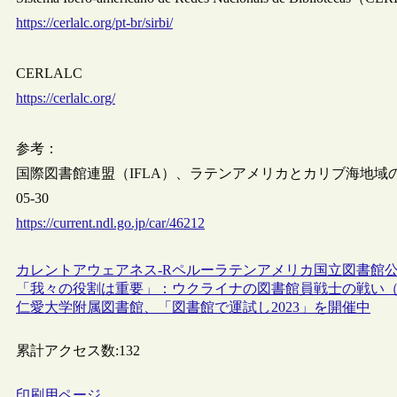
https://cerlalc.org/pt-br/sirbi/
CERLALC
https://cerlalc.org/
参考：
国際図書館連盟（IFLA）、ラテンアメリカとカリブ海地域の識
05-30
https://current.ndl.go.jp/car/46212
カレントアウェアネス-R
ペルー
ラテンアメリカ
国立図書館
「我々の役割は重要」：ウクライナの図書館員戦士の戦い
仁愛大学附属図書館、「図書館で運試し2023」を開催中
累計アクセス数:
132
印刷用ページ