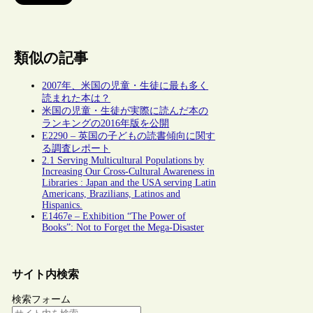
類似の記事
2007年、米国の児童・生徒に最も多く
読まれた本は？
米国の児童・生徒が実際に読んだ本の
ランキングの2016年版を公開
E2290 – 英国の子どもの読書傾向に関す
る調査レポート
2.1 Serving Multicultural Populations by
Increasing Our Cross-Cultural Awareness in
Libraries : Japan and the USA serving Latin
Americans, Brazilians, Latinos and
Hispanics.
E1467e – Exhibition “The Power of
Books”: Not to Forget the Mega-Disaster
サイト内検索
検索フォーム