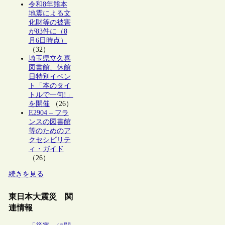
令和8年熊本
地震による文
化財等の被害
が83件に（8
月6日時点）
（32）
埼玉県立久喜
図書館、休館
日特別イベン
ト「本のタイ
トルで一句!」
を開催
（26）
E2904 – フラ
ンスの図書館
等のためのア
クセシビリテ
ィ・ガイド
（26）
続きを見る
東日本大震災 関
連情報