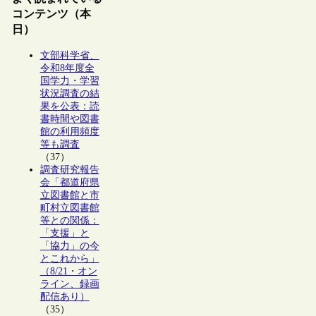
コンテンツ（本
日）
文部科学省、
令和8年度全
国学力・学習
状況調査の結
果を公表：読
書時間や図書
館の利用頻度
等も調査
（37）
調査研究報告
会「都道府県
立図書館と市
町村立図書館
等との関係：
「支援」と
「協力」の今
とこれから」
（8/21・オン
ライン、録画
配信あり）
（35）