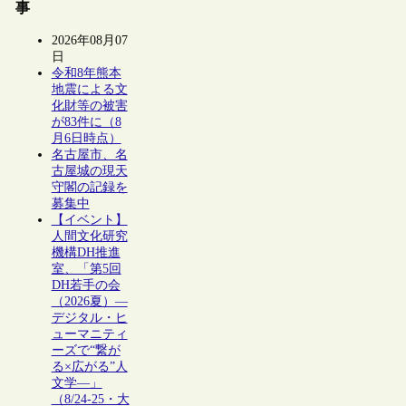
事
2026年08月07
日
令和8年熊本
地震による文
化財等の被害
が83件に（8
月6日時点）
名古屋市、名
古屋城の現天
守閣の記録を
募集中
【イベント】
人間文化研究
機構DH推進
室、「第5回
DH若手の会
（2026夏）―
デジタル・ヒ
ューマニティ
ーズで“繋が
る×広がる”人
文学―」
（8/24-25・大