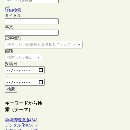
詳細検索
タイトル
本文
記事種別
検索したい記事種別を選択してください
館種
検索したい館種を選択してください
投稿日
～
検索
キーワードから検
索（テーマ）
学術情報流通
4348
デジタル化
4098
デ