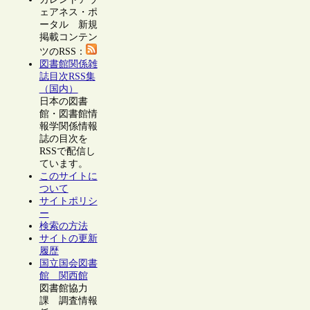
ェアネス・ポ
ータル 新規
掲載コンテン
ツのRSS：
図書館関係雑
誌目次RSS集
（国内）
日本の図書
館・図書館情
報学関係情報
誌の目次を
RSSで配信し
ています。
このサイトに
ついて
サイトポリシ
ー
検索の方法
サイトの更新
履歴
国立国会図書
館 関西館
図書館協力
課 調査情報