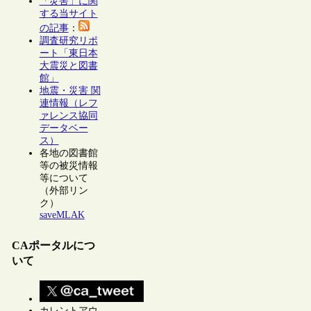
「災害」に関
する当サイト
の記事
：
調査研究リポ
ート「東日本
大震災と図書
館」
地震・災害 関
連情報（レフ
ァレンス協同
データベー
ス）
各地の図書館
等の被災情報
等について
（外部リン
ク）
saveMLAK
CAポータルにつ
いて
カレントアウ