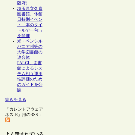
阪府）
埼玉県立久喜
図書館、休館
日特別イベン
ト「本のタイ
トルで一句!」
を開催
米・ペンシル
バニア州等の
大学図書館の
連合体
PALCI、図書
館によるシス
テム相互運用
性評価のため
のガイドを公
開
続きを見る
「カレントアウェア
ネス-R」用のRSS：
よく読まれている