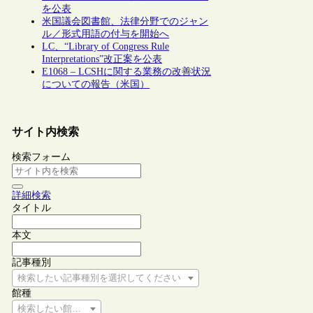
を公表
米国議会図書館、法律分野でのジャン
ル／形式用語の付与を開始へ
LC、“Library of Congress Rule
Interpretations”改正案を公表
E1068 – LCSHに関する業務の改善状況
についての報告（米国）
サイト内検索
検索フォーム
詳細検索
タイトル
本文
記事種別
検索したい記事種別を選択してください
館種
検索したい館種を選択してください