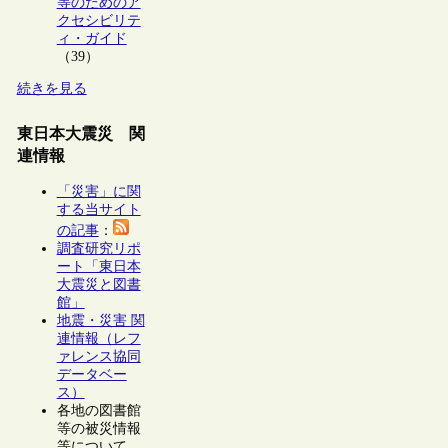
等のためのア
クセシビリテ
ィ・ガイド
（39）
続きを見る
東日本大震災 関
連情報
「災害」に関
する当サイト
の記事
：
調査研究リポ
ート「東日本
大震災と図書
館」
地震・災害 関
連情報（レフ
ァレンス協同
データベー
ス）
各地の図書館
等の被災情報
等について