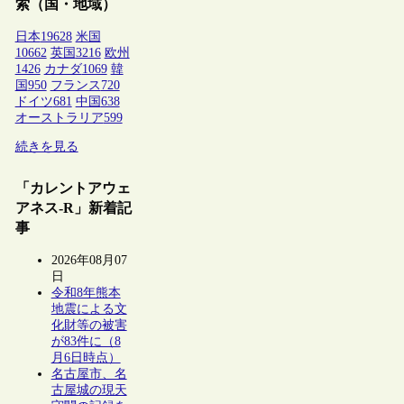
索（国・地域）
日本
19628
米国
10662
英国
3216
欧州
1426
カナダ
1069
韓
国
950
フランス
720
ドイツ
681
中国
638
オーストラリア
599
続きを見る
「カレントアウェ
アネス-R」新着記
事
2026年08月07
日
令和8年熊本
地震による文
化財等の被害
が83件に（8
月6日時点）
名古屋市、名
古屋城の現天