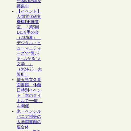
守閣の記録を
募集中
【イベント】
人間文化研究
機構DH推進
室、「第5回
DH若手の会
（2026夏）―
デジタル・ヒ
ューマニティ
ーズで“繋が
る×広がる”人
文学―」
（8/24-25・大
阪府）
埼玉県立久喜
図書館、休館
日特別イベン
ト「本のタイ
トルで一句!」
を開催
米・ペンシル
バニア州等の
大学図書館の
連合体