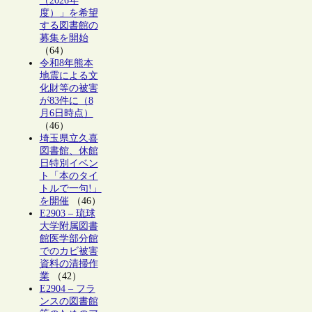
（2026年
度）」を希望
する図書館の
募集を開始
（64）
令和8年熊本
地震による文
化財等の被害
が83件に（8
月6日時点）
（46）
埼玉県立久喜
図書館、休館
日特別イベン
ト「本のタイ
トルで一句!」
を開催
（46）
E2903 – 琉球
大学附属図書
館医学部分館
でのカビ被害
資料の清掃作
業
（42）
E2904 – フラ
ンスの図書館