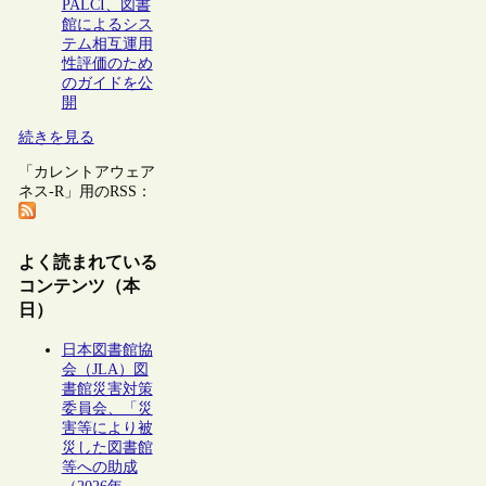
PALCI、図書
館によるシス
テム相互運用
性評価のため
のガイドを公
開
続きを見る
「カレントアウェア
ネス-R」用のRSS：
よく読まれている
コンテンツ（本
日）
日本図書館協
会（JLA）図
書館災害対策
委員会、「災
害等により被
災した図書館
等への助成