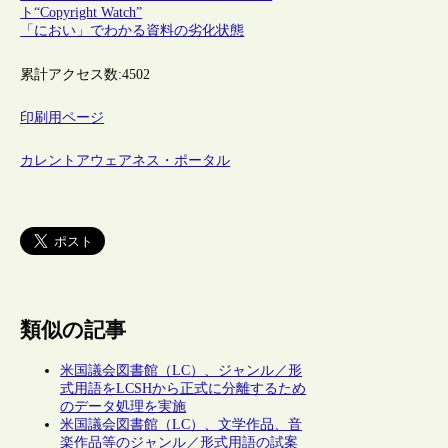
ト“Copyright Watch”
「におい」でわかる資料の劣化状態
累計アクセス数:
4502
印刷用ページ
カレントアウェアネス・ポータル
類似の記事
米国議会図書館（LC）、ジャンル／形
式用語をLCSHから正式に分離するため
のデータ処理を実施
米国議会図書館（LC）、文学作品、音
楽作品等のジャンル／形式用語の試案