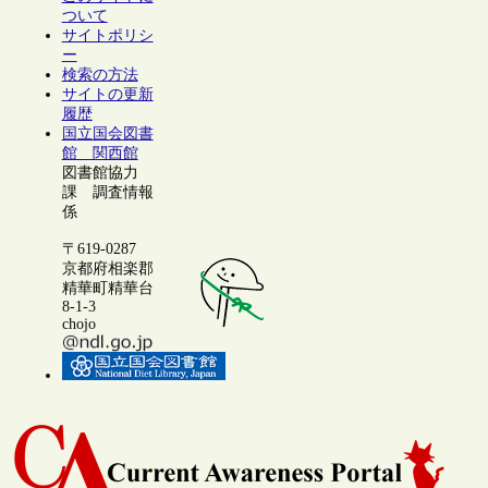
ついて
サイトポリシ
ー
検索の方法
サイトの更新
履歴
国立国会図書
館 関西館
図書館協力
課 調査情報
係
〒619-0287
京都府相楽郡
精華町精華台
8-1-3
chojo