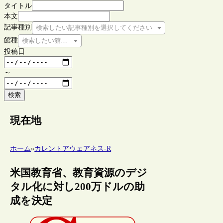
タイトル
本文
記事種別
検索したい記事種別を選択してください
館種
検索したい館種を選択してください
投稿日
～
検索
現在地
ホーム
»
カレントアウェアネス-R
米国教育省、教育資源のデジ
タル化に対し200万ドルの助
成を決定