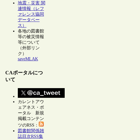
地震・災害 関
連情報（レフ
ァレンス協同
データベー
ス）
各地の図書館
等の被災情報
等について
（外部リン
ク）
saveMLAK
CAポータルにつ
いて
カレントアウ
ェアネス・ポ
ータル 新規
掲載コンテン
ツのRSS：
図書館関係雑
誌目次RSS集