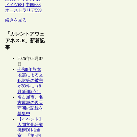
ドイツ
681
中国
638
オーストラリア
599
続きを見る
「カレントアウェ
アネス-R」新着記
事
2026年08月07
日
令和8年熊本
地震による文
化財等の被害
が83件に（8
月6日時点）
名古屋市、名
古屋城の現天
守閣の記録を
募集中
【イベント】
人間文化研究
機構DH推進
室、「第5回