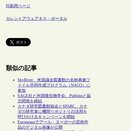
印刷用ページ
カレントアウェアネス・ポータル
類似の記事
SkyRiver、米国議会図書館の名称典拠フ
ァイル共同作成プログラム（NACO）に
参加
SAGE社と米国微生物学会、Publonsと協
力関係を締結
カナダ研究図書館協会とSPARC、カナ
ダの研究者に機関リポジトリの活用を
呼びかけるキャンペーンを開始
Europeanaでアール・ヌーボーの芸術作
品のデジタル画像が公開