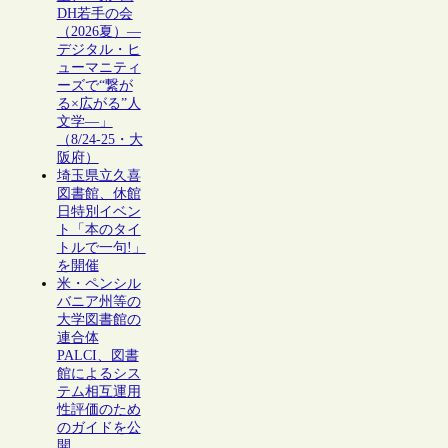
DH若手の会
（2026夏）―
デジタル・ヒ
ューマニティ
ーズで“繋が
る×広がる”人
文学―」
（8/24-25・大
阪府）
埼玉県立久喜
図書館、休館
日特別イベン
ト「本のタイ
トルで一句!」
を開催
米・ペンシル
バニア州等の
大学図書館の
連合体
PALCI、図書
館によるシス
テム相互運用
性評価のため
のガイドを公
開