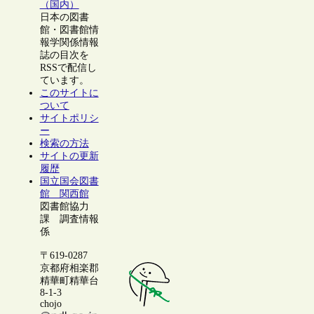
（国内）
日本の図書
館・図書館情
報学関係情報
誌の目次を
RSSで配信し
ています。
このサイトに
ついて
サイトポリシ
ー
検索の方法
サイトの更新
履歴
国立国会図書
館 関西館
図書館協力
課 調査情報
係
〒619-0287
京都府相楽郡
精華町精華台
8-1-3
chojo