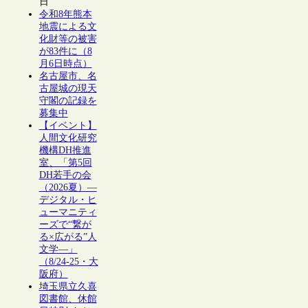
日
令和8年熊本
地震による文
化財等の被害
が83件に（8
月6日時点）
名古屋市、名
古屋城の現天
守閣の記録を
募集中
【イベント】
人間文化研究
機構DH推進
室、「第5回
DH若手の会
（2026夏）―
デジタル・ヒ
ューマニティ
ーズで“繋が
る×広がる”人
文学―」
（8/24-25・大
阪府）
埼玉県立久喜
図書館、休館