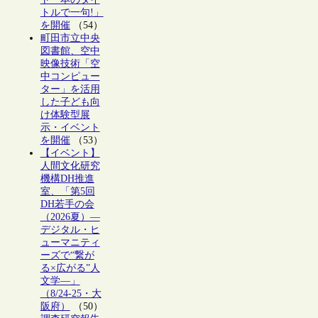
トルで一句!」
を開催
（54）
町田市立中央
図書館、空中
映像技術「空
中コンピュー
ター」を活用
した子ども向
け体験型展
示・イベント
を開催
（53）
【イベント】
人間文化研究
機構DH推進
室、「第5回
DH若手の会
（2026夏）―
デジタル・ヒ
ューマニティ
ーズで“繋が
る×広がる”人
文学―」
（8/24-25・大
阪府）
（50）