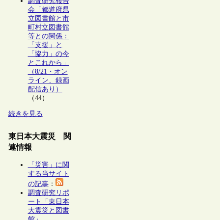
調査研究報告
会「都道府県
立図書館と市
町村立図書館
等との関係：
「支援」と
「協力」の今
とこれから」
（8/21・オン
ライン、録画
配信あり）
（44）
続きを見る
東日本大震災 関
連情報
「災害」に関
する当サイト
の記事
：
調査研究リポ
ート「東日本
大震災と図書
館」