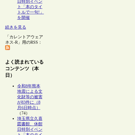
日特別イベン
ト「本のタイ
トルで一句!」
を開催
続きを見る
「カレントアウェア
ネス-R」用のRSS：
よく読まれている
コンテンツ（本
日）
令和8年熊本
地震による文
化財等の被害
が83件に（8
月6日時点）
（74）
埼玉県立久喜
図書館、休館
日特別イベン
ト「本のタイ