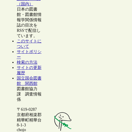
（国内）
日本の図書
館・図書館情
報学関係情報
誌の目次を
RSSで配信し
ています。
このサイトに
ついて
サイトポリシ
ー
検索の方法
サイトの更新
履歴
国立国会図書
館 関西館
図書館協力
課 調査情報
係
〒619-0287
京都府相楽郡
精華町精華台
8-1-3
chojo