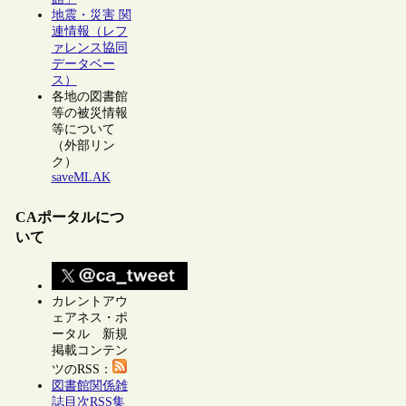
地震・災害 関
連情報（レフ
ァレンス協同
データベー
ス）
各地の図書館
等の被災情報
等について
（外部リン
ク）
saveMLAK
CAポータルにつ
いて
カレントアウ
ェアネス・ポ
ータル 新規
掲載コンテン
ツのRSS：
図書館関係雑
誌目次RSS集