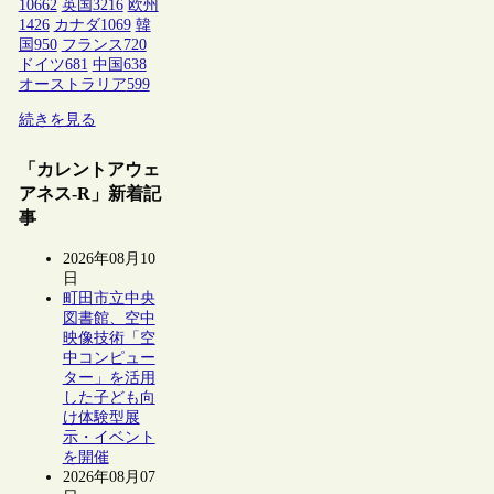
10662
英国
3216
欧州
1426
カナダ
1069
韓
国
950
フランス
720
ドイツ
681
中国
638
オーストラリア
599
続きを見る
「カレントアウェ
アネス-R」新着記
事
2026年08月10
日
町田市立中央
図書館、空中
映像技術「空
中コンピュー
ター」を活用
した子ども向
け体験型展
示・イベント
を開催
2026年08月07