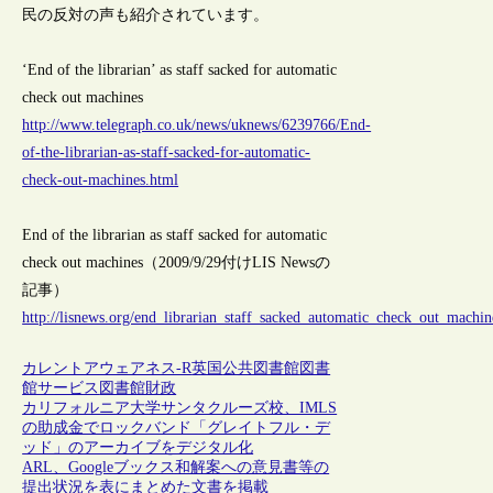
民の反対の声も紹介されています。
‘End of the librarian’ as staff sacked for automatic
check out machines
http://www.telegraph.co.uk/news/uknews/6239766/End-
of-the-librarian-as-staff-sacked-for-automatic-
check-out-machines.html
End of the librarian as staff sacked for automatic
check out machines（2009/9/29付けLIS Newsの
記事）
http://lisnews.org/end_librarian_staff_sacked_automatic_check_out_machin
カレントアウェアネス-R
英国
公共図書館
図書
館サービス
図書館財政
カリフォルニア大学サンタクルーズ校、IMLS
の助成金でロックバンド「グレイトフル・デ
ッド」のアーカイブをデジタル化
ARL、Googleブックス和解案への意見書等の
提出状況を表にまとめた文書を掲載