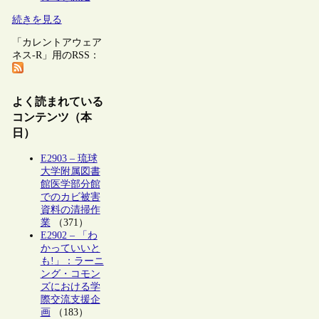
続きを見る
「カレントアウェア
ネス-R」用のRSS：
よく読まれている
コンテンツ（本
日）
E2903 – 琉球
大学附属図書
館医学部分館
でのカビ被害
資料の清掃作
業
（371）
E2902 – 「わ
かっていいと
も!」：ラーニ
ング・コモン
ズにおける学
際交流支援企
画
（183）