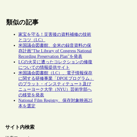
類似の記事
家宝を守る！災害後の資料補修の技術
とコツ（LC）
米国議会図書館、全米の録音資料の保
存計画“The Library of Congress National
Recording Preservation Plan”を発表
LCの火災に遭ったコレクションの修復
についての情報提供サイト
米国議会図書館（LC）、電子情報保存
に関する研修事業「DPOEプログラム」
のプラット・インスティテュート及び
ニューヨーク大学（NYU）芸術学部へ
の移管を発表
National Film Registry、保存対象映画25
本を選定
サイト内検索