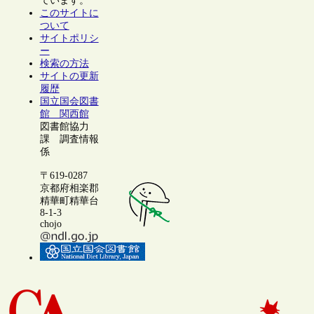
ています。
このサイトに
ついて
サイトポリシ
ー
検索の方法
サイトの更新
履歴
国立国会図書
館 関西館
図書館協力
課 調査情報
係
〒619-0287
京都府相楽郡
精華町精華台
8-1-3
chojo