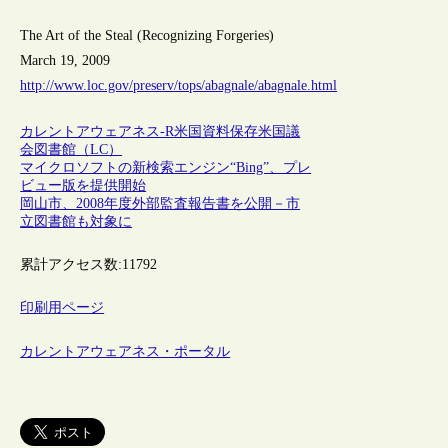
The Art of the Steal (Recognizing Forgeries)
March 19, 2009
http://www.loc.gov/preserv/tops/abagnale/abagnale.html
カレントアウェアネス-R
米国
資料保存
米国議
会図書館（LC）
マイクロソフトの新検索エンジン“Bing”、プレ
ビュー版を提供開始
岡山市、2008年度外部監査報告書を公開－市
立図書館も対象に
累計アクセス数:
11792
印刷用ページ
カレントアウェアネス・ポータル