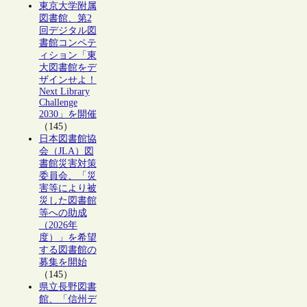
東京大学附属
図書館、第2
回デジタル図
書館コンペテ
ィション「東
大図書館をデ
ザインせよ！
Next Library
Challenge
2030」を開催
（145）
日本図書館協
会（JLA）図
書館災害対策
委員会、「災
害等により被
災した図書館
等への助成
（2026年
度）」を希望
する図書館の
募集を開始
（145）
県立長野図書
館、「信州デ