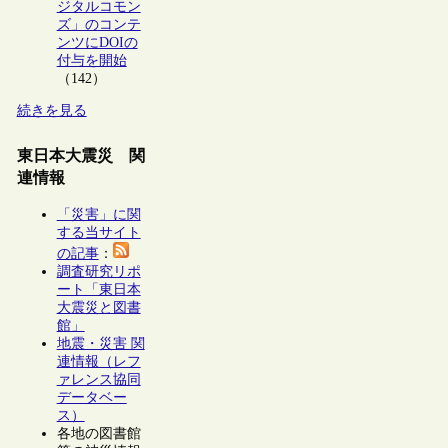
ジタルコモン
ズ」のコンテ
ンツにDOIの
付与を開始
（142）
続きを見る
東日本大震災 関
連情報
「災害」に関
する当サイト
の記事
：
調査研究リポ
ート「東日本
大震災と図書
館」
地震・災害 関
連情報（レフ
ァレンス協同
データベー
ス）
各地の図書館