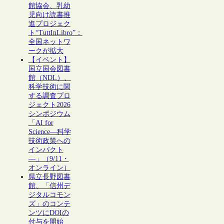
館協会、乳幼
児向け読書推
進プロジェク
ト“TuttInLibro”：
全国ネットワ
ークが拡大
【イベント】
国立国会図書
館（NDL）、
科学技術に関
する調査プロ
ジェクト2026
シンポジウム
「AI for
Science―科学
技術政策への
インパクト
―」（9/11・
オンライン）
県立長野図書
館、「信州デ
ジタルコモン
ズ」のコンテ
ンツにDOIの
付与を開始