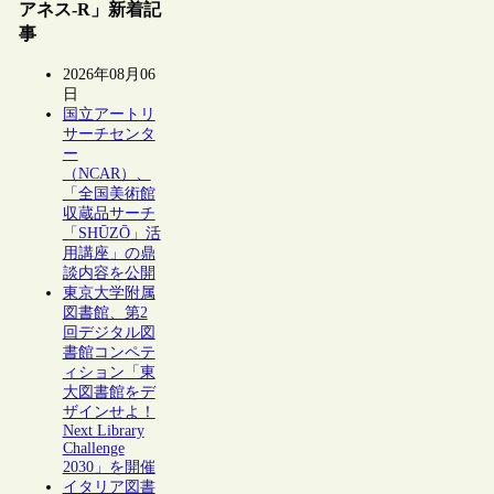
アネス-R」新着記
事
2026年08月06
日
国立アートリ
サーチセンタ
ー
（NCAR）、
「全国美術館
収蔵品サーチ
「SHŪZŌ」活
用講座」の鼎
談内容を公開
東京大学附属
図書館、第2
回デジタル図
書館コンペテ
ィション「東
大図書館をデ
ザインせよ！
Next Library
Challenge
2030」を開催
イタリア図書