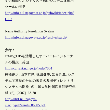
学術機関リポジトリのためのシステム連携用
ツールの開発
http://info.nul.nagoya-u.ac.jp/pubwiki/index.php?
ITIR
Name Authority Resolution System
http://info.nul.nagoya-u.ac.jp/resolve/search/
参考：
arXivとOJSを活用したオーバーレイジャーナ
ルの構想（英国）
http://current.ndl.go.jp/node/7854
棚橋是之, 山本哲也, 梶田健史, 次良丸章. シス
テム間連結のための著者名典拠ディレクトリ
システムの開発. 名古屋大学附属図書館研究年
報. (6), [2007], 63-70.
http://libst.nul.nagoya-
u.ac.jp/pdf/annals_06_05.pdf