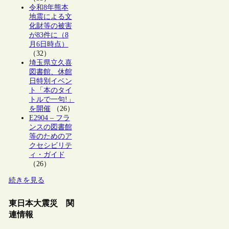
令和8年熊本
地震による文
化財等の被害
が83件に（8
月6日時点）
（32）
埼玉県立久喜
図書館、休館
日特別イベン
ト「本のタイ
トルで一句!」
を開催
（26）
E2904 – フラ
ンスの図書館
等のためのア
クセシビリテ
ィ・ガイド
（26）
続きを見る
東日本大震災 関
連情報