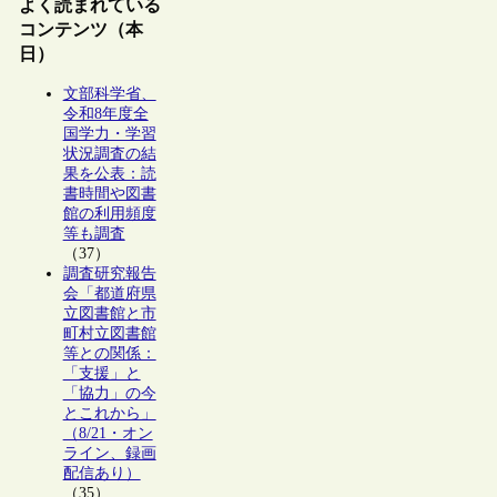
よく読まれている
コンテンツ（本
日）
文部科学省、
令和8年度全
国学力・学習
状況調査の結
果を公表：読
書時間や図書
館の利用頻度
等も調査
（37）
調査研究報告
会「都道府県
立図書館と市
町村立図書館
等との関係：
「支援」と
「協力」の今
とこれから」
（8/21・オン
ライン、録画
配信あり）
（35）