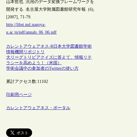
山本哲也. 汎用のデータ変換フレームワークを
開発する. 名古屋大学附属図書館研究年報. (6),
[2007], 71-79.
http://libst.nul.nagoya-
u.ac.jp/pdf/annals_06_06.pdf
カレントアウェアネス-R
日本
大学図書館
学術
情報
機関リポジトリ
大リーグトリビアクイズに答えて、情報リテ
ラシーを高めよう！（米国）
学術会議中の参加者のTwitterの使い方
累計アクセス数:
11102
印刷用ページ
カレントアウェアネス・ポータル