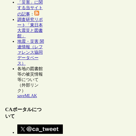
「災害」に関
する当サイト
の記事
：
調査研究リポ
ート「東日本
大震災と図書
館」
地震・災害 関
連情報（レフ
ァレンス協同
データベー
ス）
各地の図書館
等の被災情報
等について
（外部リン
ク）
saveMLAK
CAポータルにつ
いて