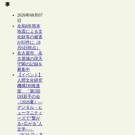
事
2026年08月07
日
令和8年熊本
地震による文
化財等の被害
が83件に（8
月6日時点）
名古屋市、名
古屋城の現天
守閣の記録を
募集中
【イベント】
人間文化研究
機構DH推進
室、「第5回
DH若手の会
（2026夏）―
デジタル・ヒ
ューマニティ
ーズで“繋が
る×広がる”人
文学―」
（8/24-25・大