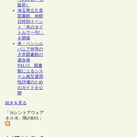
阪府）
埼玉県立久喜
図書館、休館
日特別イベン
ト「本のタイ
トルで一句!」
を開催
米・ペンシル
バニア州等の
大学図書館の
連合体
PALCI、図書
館によるシス
テム相互運用
性評価のため
のガイドを公
開
続きを見る
「カレントアウェア
ネス-R」用のRSS：