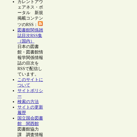
カレントアウ
ェアネス・ポ
ータル 新規
掲載コンテン
ツのRSS：
図書館関係雑
誌目次RSS集
（国内）
日本の図書
館・図書館情
報学関係情報
誌の目次を
RSSで配信し
ています。
このサイトに
ついて
サイトポリシ
ー
検索の方法
サイトの更新
履歴
国立国会図書
館 関西館
図書館協力
課 調査情報