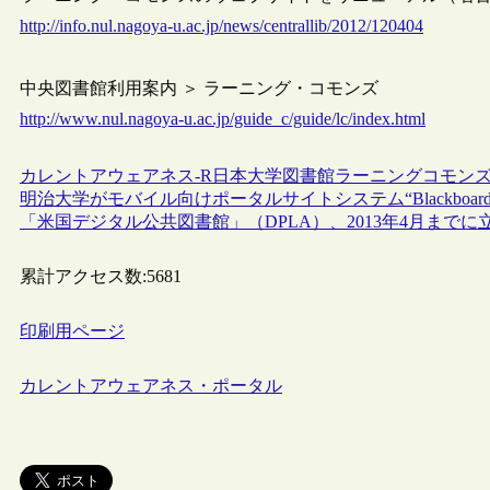
http://info.nul.nagoya-u.ac.jp/news/centrallib/2012/120404
中央図書館利用案内 ＞ ラーニング・コモンズ
http://www.nul.nagoya-u.ac.jp/guide_c/guide/lc/index.html
カレントアウェアネス-R
日本
大学図書館
ラーニングコモン
明治大学がモバイル向けポータルサイトシステム“Blackboard Mob
「米国デジタル公共図書館」（DPLA）、2013年4月まで
累計アクセス数:
5681
印刷用ページ
カレントアウェアネス・ポータル