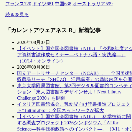
フランス
720
ドイツ
681
中国
638
オーストラリア
599
続きを見る
「カレントアウェアネス-R」新着記事
2026年08月07日
【イベント】国立国会図書館（NDL）「令和8年度ア
ア資料書誌作成セミナー―ベトナム語・実践編―」
（10/14・オンライン）
2026年08月06日
国立アートリサーチセンター（NCAR）、「全国美術
収蔵品サーチ「SHŪZŌ」活用講座」の鼎談内容を公
東京大学附属図書館、第2回デジタル図書館コンペテ
ション「東大図書館をデザインせよ！Next Library
Challenge 2030」を開催
イタリア図書館協会、乳幼児向け読書推進プロジェク
ト“TuttInLibro”：全国ネットワークが拡大
【イベント】国立国会図書館（NDL）、科学技術に関
する調査プロジェクト2026シンポジウム「AI for
Science―科学技術政策へのインパクト―」（9/11・オ