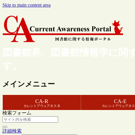
Skip to main content area
図書館界、図書館情報学に関
す。
メインメニュー
CA-R
CA-E
カレントアウェアネス-R
カレントアウェアネス
検索フォーム
詳細検索