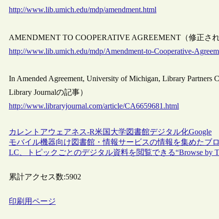
http://www.lib.umich.edu/mdp/amendment.html
AMENDMENT TO COOPERATIVE AGREEMENT（修正
http://www.lib.umich.edu/mdp/Amendment-to-Cooperative-Agreem
In Amended Agreement, University of Michigan, Library Partn
Library Journalの記事）
http://www.libraryjournal.com/article/CA6659681.html
カレントアウェアネス-R
米国
大学図書館
デジタル化
Google
モバイル機器向け図書館・情報サービスの情報を集めたブ
LC、トピックごとのデジタル資料を閲覧できる“Browse by T
累計アクセス数:
5902
印刷用ページ