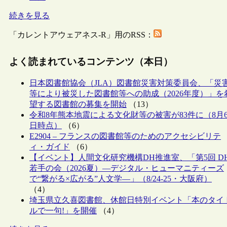
続きを見る
「カレントアウェアネス-R」用のRSS：
よく読まれているコンテンツ（本日）
日本図書館協会（JLA）図書館災害対策委員会、「災
等により被災した図書館等への助成（2026年度）」を
望する図書館の募集を開始
（13）
令和8年熊本地震による文化財等の被害が83件に（8月
日時点）
（6）
E2904 – フランスの図書館等のためのアクセシビリテ
ィ・ガイド
（6）
【イベント】人間文化研究機構DH推進室、「第5回 D
若手の会（2026夏）―デジタル・ヒューマニティーズ
で“繋がる×広がる”人文学―」（8/24-25・大阪府）
（4）
埼玉県立久喜図書館、休館日特別イベント「本のタイ
ルで一句!」を開催
（4）