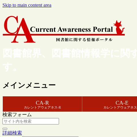
Skip to main content area
図書館界、図書館情報学に関
す。
メインメニュー
CA-R
CA-E
カレントアウェアネス-R
カレントアウェアネス
検索フォーム
詳細検索