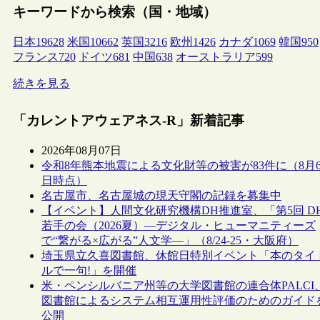
キーワードから検索（国・地域）
日本
19628
米国
10662
英国
3216
欧州
1426
カナダ
1069
韓国
950
フランス
720
ドイツ
681
中国
638
オーストラリア
599
続きを見る
「カレントアウェアネス-R」新着記事
2026年08月07日
令和8年熊本地震による文化財等の被害が83件に（8月
日時点）
名古屋市、名古屋城の現天守閣の記録を募集中
【イベント】人間文化研究機構DH推進室、「第5回 D
若手の会（2026夏）―デジタル・ヒューマニティーズ
で“繋がる×広がる”人文学―」（8/24-25・大阪府）
埼玉県立久喜図書館、休館日特別イベント「本のタイ
ルで一句!」を開催
米・ペンシルバニア州等の大学図書館の連合体PALCI
図書館によるシステム相互運用性評価のためのガイド
公開