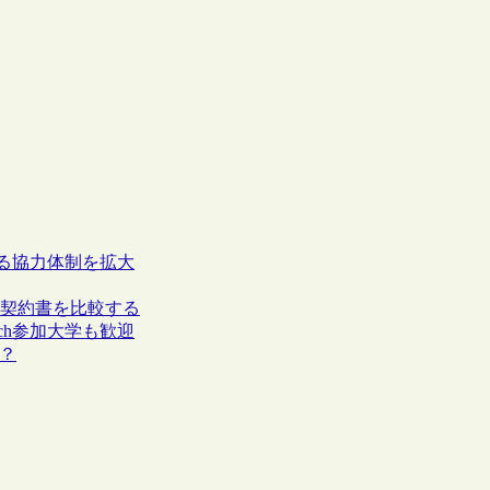
関する協力体制を拡大
h の契約書を比較する
rch参加大学も歓迎
成？