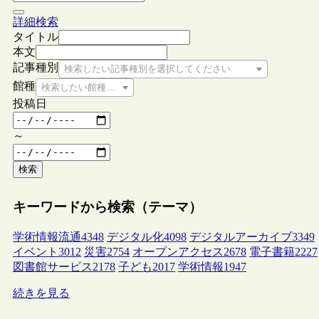
詳細検索
タイトル
本文
記事種別
検索したい記事種別を選択してください
館種
検索したい館種を選択してください
投稿日
～
検索
キーワードから検索（テーマ）
学術情報流通
4348
デジタル化
4098
デジタルアーカイブ
3349
イベント
3012
災害
2754
オープンアクセス
2678
電子書籍
2227
図書館サービス
2178
子ども
2017
学術情報
1947
続きを見る