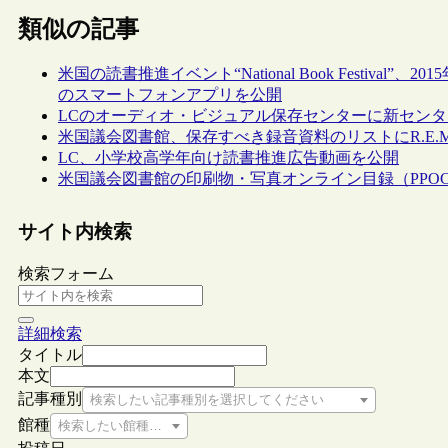
類似の記事
米国の読書推進イベント“National Book Festiv
のスマートフォンアプリを公開
LCのオーディオ・ビジュアル保存センターに新センタ
米国議会図書館、保存すべき録音資料のリストにR.E.M
LC、小学校高学年向け読書推進広告動画を公開
米国議会図書館の印刷物・写真オンライン目録（PPO
サイト内検索
検索フォーム
詳細検索
タイトル
本文
記事種別
検索したい記事種別を選択してください
館種
検索したい館種を選択してください