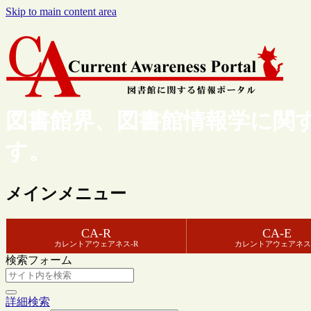
Skip to main content area
図書館界、図書館情報学に関
す。
メインメニュー
CA-R
CA-E
カレントアウェアネス-R
カレントアウェアネス
検索フォーム
詳細検索