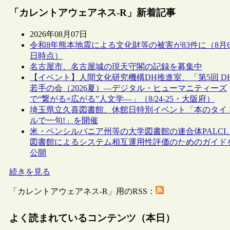
「カレントアウェアネス-R」新着記事
2026年08月07日
令和8年熊本地震による文化財等の被害が83件に（8月
日時点）
名古屋市、名古屋城の現天守閣の記録を募集中
【イベント】人間文化研究機構DH推進室、「第5回 D
若手の会（2026夏）―デジタル・ヒューマニティーズ
で“繋がる×広がる”人文学―」（8/24-25・大阪府）
埼玉県立久喜図書館、休館日特別イベント「本のタイ
ルで一句!」を開催
米・ペンシルバニア州等の大学図書館の連合体PALCI
図書館によるシステム相互運用性評価のためのガイド
公開
続きを見る
「カレントアウェアネス-R」用のRSS：
よく読まれているコンテンツ（本日）