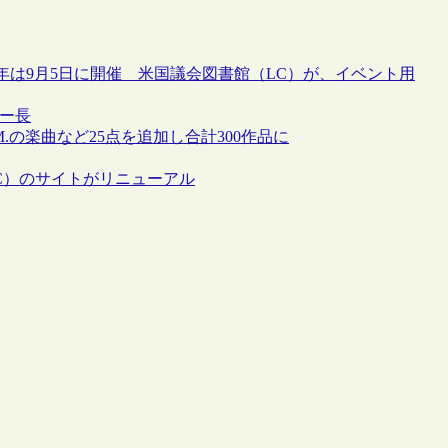
al”、2015年は9月5日に開催 米国議会図書館（LC）が、イベント用
ー長
.の楽曲など25点を追加し合計300作品に
C）のサイトがリニューアル