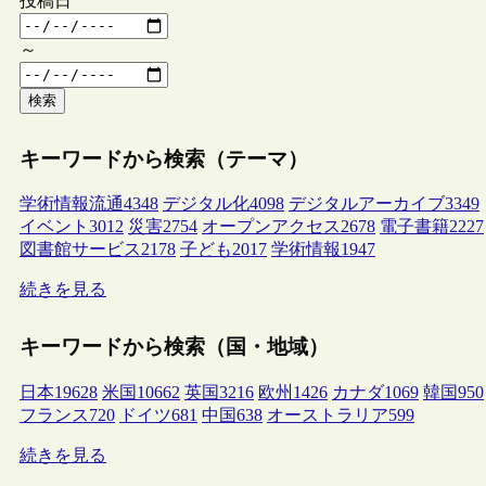
投稿日
～
検索
キーワードから検索（テーマ）
学術情報流通
4348
デジタル化
4098
デジタルアーカイブ
3349
イベント
3012
災害
2754
オープンアクセス
2678
電子書籍
2227
図書館サービス
2178
子ども
2017
学術情報
1947
続きを見る
キーワードから検索（国・地域）
日本
19628
米国
10662
英国
3216
欧州
1426
カナダ
1069
韓国
950
フランス
720
ドイツ
681
中国
638
オーストラリア
599
続きを見る