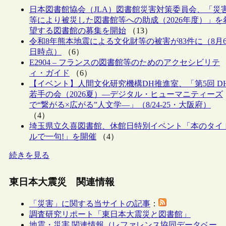
日本図書館協会（JLA）図書館災害対策委員会、「災
等により被災した図書館等への助成（2026年度）」を
望する図書館の募集を開始
（13）
令和8年熊本地震による文化財等の被害が83件に（8月
日時点）
（6）
E2904 – フランスの図書館等のためのアクセシビリテ
ィ・ガイド
（6）
【イベント】人間文化研究機構DH推進室、「第5回 D
若手の会（2026夏）―デジタル・ヒューマニティーズ
で“繋がる×広がる”人文学―」（8/24-25・大阪府）
（4）
埼玉県立久喜図書館、休館日特別イベント「本のタイ
ルで一句!」を開催
（4）
続きを見る
東日本大震災 関連情報
「災害」に関する当サイトの記事
：
調査研究リポート「東日本大震災と図書館」
地震・災害 関連情報（レファレンス協同データベー