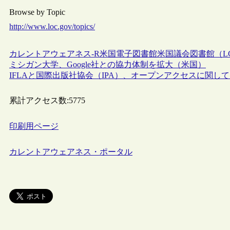
Browse by Topic
http://www.loc.gov/topics/
カレントアウェアネス-R
米国
電子図書館
米国議会図書館（L
ミシガン大学、Google社との協力体制を拡大（米国）
IFLAと国際出版社協会（IPA）、オープンアクセスに関
累計アクセス数:
5775
印刷用ページ
カレントアウェアネス・ポータル