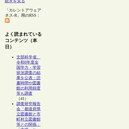
続きを見る
「カレントアウェア
ネス-R」用のRSS：
よく読まれている
コンテンツ（本
日）
文部科学省、
令和8年度全
国学力・学習
状況調査の結
果を公表：読
書時間や図書
館の利用頻度
等も調査
（41）
調査研究報告
会「都道府県
立図書館と市
町村立図書館
等との関係：