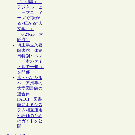
（2026夏）―
デジタル・ヒ
ューマニティ
ーズで“繋が
る×広がる”人
文学―」
（8/24-25・大
阪府）
埼玉県立久喜
図書館、休館
日特別イベン
ト「本のタイ
トルで一句!」
を開催
米・ペンシル
バニア州等の
大学図書館の
連合体
PALCI、図書
館によるシス
テム相互運用
性評価のため
のガイドを公
開