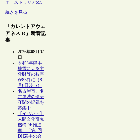
オーストラリア
599
続きを見る
「カレントアウェ
アネス-R」新着記
事
2026年08月07
日
令和8年熊本
地震による文
化財等の被害
が83件に（8
月6日時点）
名古屋市、名
古屋城の現天
守閣の記録を
募集中
【イベント】
人間文化研究
機構DH推進
室、「第5回
DH若手の会