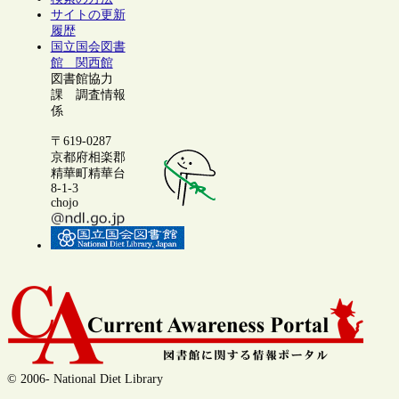
サイトの更新
履歴
国立国会図書
館 関西館
図書館協力
課 調査情報
係
〒619-0287
京都府相楽郡
精華町精華台
8-1-3
chojo
© 2006- National Diet Library