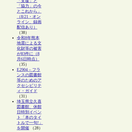
「支援」と
「協力」の今
とこれから」
（8/21・オン
ライン、録画
配信あり）
（38）
令和8年熊本
地震による文
化財等の被害
が83件に（8
月6日時点）
（35）
E2904 – フラ
ンスの図書館
等のためのア
クセシビリテ
ィ・ガイド
（31）
埼玉県立久喜
図書館、休館
日特別イベン
ト「本のタイ
トルで一句!」
を開催
（28）