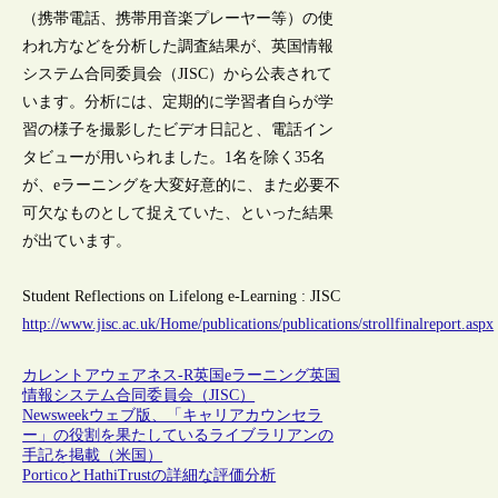
（携帯電話、携帯用音楽プレーヤー等）の使
われ方などを分析した調査結果が、英国情報
システム合同委員会（JISC）から公表されて
います。分析には、定期的に学習者自らが学
習の様子を撮影したビデオ日記と、電話イン
タビューが用いられました。1名を除く35名
が、eラーニングを大変好意的に、また必要不
可欠なものとして捉えていた、といった結果
が出ています。
Student Reflections on Lifelong e-Learning : JISC
http://www.jisc.ac.uk/Home/publications/publications/strollfinalreport.aspx
カレントアウェアネス-R
英国
eラーニング
英国
情報システム合同委員会（JISC）
Newsweekウェブ版、「キャリアカウンセラ
ー」の役割を果たしているライブラリアンの
手記を掲載（米国）
PorticoとHathiTrustの詳細な評価分析