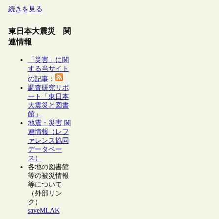
続きを見る
東日本大震災 関
連情報
「災害」に関
する当サイト
の記事
：
調査研究リポ
ート「東日本
大震災と図書
館」
地震・災害 関
連情報（レフ
ァレンス協同
データベー
ス）
各地の図書館
等の被災情報
等について
（外部リン
ク）
saveMLAK