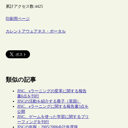
累計アクセス数:
4425
印刷用ページ
カレントアウェアネス・ポータル
類似の記事
JISC、eラーニングの変革に関する報告
書6点を刊行
JISCの活動を紹介する冊子（英国）
JISC、eラーニングに関する報告書3点を
公開
JISC、ゲームを使った学習に関するブリ
ーフィングを刊行
JISCの年報・2005/2006会計年度版