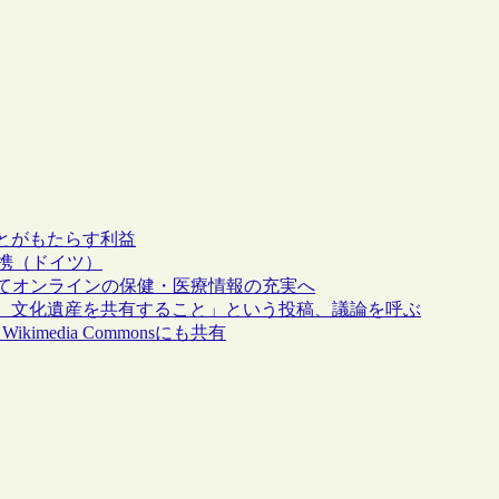
とがもたらす利益
と連携（ドイツ）
協力してオンラインの保健・医療情報の充実へ
、文化遺産を共有すること」という投稿、議論を呼ぶ
edia Commonsにも共有