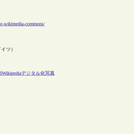
the-wikimedia-commons/
（ドイツ）
0
Wikipedia
デジタル化
写真