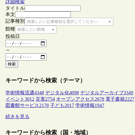
詳細検索
タイトル
本文
記事種別
検索したい記事種別を選択してください
館種
検索したい館種を選択してください
投稿日
～
検索
キーワードから検索（テーマ）
学術情報流通
4348
デジタル化
4098
デジタルアーカイブ
3349
イベント
3012
災害
2754
オープンアクセス
2678
電子書籍
2227
図書館サービス
2178
子ども
2017
学術情報
1947
続きを見る
キーワードから検索（国・地域）