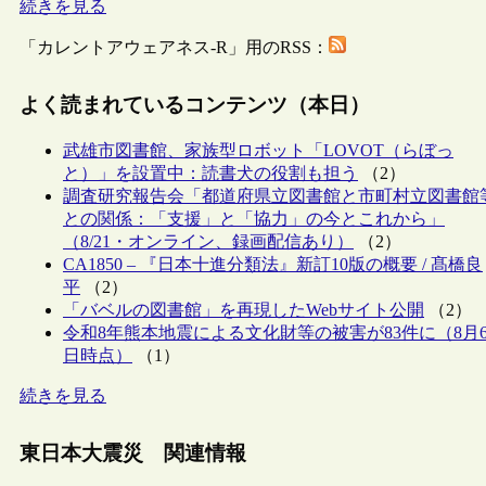
続きを見る
「カレントアウェアネス-R」用のRSS：
よく読まれているコンテンツ（本日）
武雄市図書館、家族型ロボット「LOVOT（らぼっ
と）」を設置中：読書犬の役割も担う
（2）
調査研究報告会「都道府県立図書館と市町村立図書館
との関係：「支援」と「協力」の今とこれから」
（8/21・オンライン、録画配信あり）
（2）
CA1850 – 『日本十進分類法』新訂10版の概要 / 髙橋良
平
（2）
「バベルの図書館」を再現したWebサイト公開
（2）
令和8年熊本地震による文化財等の被害が83件に（8月
日時点）
（1）
続きを見る
東日本大震災 関連情報