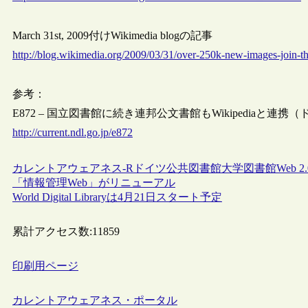
March 31st, 2009付けWikimedia blogの記事
http://blog.wikimedia.org/2009/03/31/over-250k-new-images-join-
参考：
E872 – 国立図書館に続き連邦公文書館もWikipediaと連携
http://current.ndl.go.jp/e872
カレントアウェアネス-R
ドイツ
公共図書館
大学図書館
Web 2.
「情報管理Web」がリニューアル
World Digital Libraryは4月21日スタート予定
累計アクセス数:
11859
印刷用ページ
カレントアウェアネス・ポータル