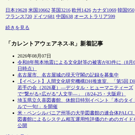
日本
19628
米国
10662
英国
3216
欧州
1426
カナダ
1069
韓国
950
フランス
720
ドイツ
681
中国
638
オーストラリア
599
続きを見る
「カレントアウェアネス-R」新着記事
2026年08月07日
令和8年熊本地震による文化財等の被害が83件に（8月
日時点）
名古屋市、名古屋城の現天守閣の記録を募集中
【イベント】人間文化研究機構DH推進室、「第5回 D
若手の会（2026夏）―デジタル・ヒューマニティーズ
で“繋がる×広がる”人文学―」（8/24-25・大阪府）
埼玉県立久喜図書館、休館日特別イベント「本のタイ
ルで一句!」を開催
米・ペンシルバニア州等の大学図書館の連合体PALCI
図書館によるシステム相互運用性評価のためのガイド
公開