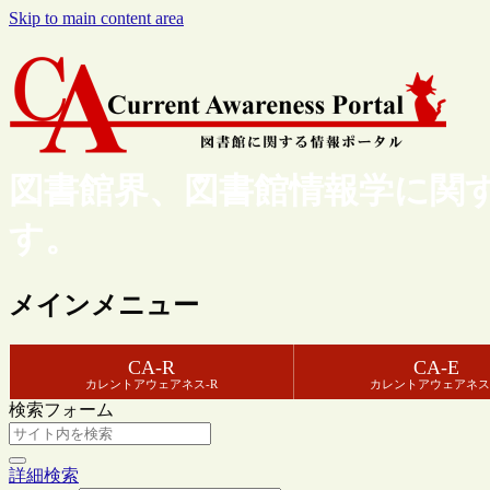
Skip to main content area
図書館界、図書館情報学に関
す。
メインメニュー
CA-R
CA-E
カレントアウェアネス-R
カレントアウェアネス
検索フォーム
詳細検索