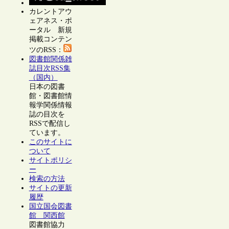
カレントアウ
ェアネス・ポ
ータル 新規
掲載コンテン
ツのRSS：
図書館関係雑
誌目次RSS集
（国内）
日本の図書
館・図書館情
報学関係情報
誌の目次を
RSSで配信し
ています。
このサイトに
ついて
サイトポリシ
ー
検索の方法
サイトの更新
履歴
国立国会図書
館 関西館
図書館協力