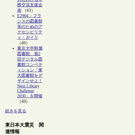
際交流支援企
画
（63）
E2904 – フラ
ンスの図書館
等のためのア
クセシビリテ
ィ・ガイド
（49）
東京大学附属
図書館、第2
回デジタル図
書館コンペテ
ィション「東
大図書館をデ
ザインせよ！
Next Library
Challenge
2030」を開催
（49）
続きを見る
東日本大震災 関
連情報