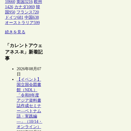
10660
英国
3216
欧州
1426
カナダ
1069
韓
国
950
フランス
720
ドイツ
681
中国
638
オーストラリア
599
続きを見る
「カレントアウェ
アネス-R」新着記
事
2026年08月07
日
【イベント】
国立国会図書
館（NDL）
「令和8年度
アジア資料書
誌作成セミナ
ー―ベトナム
語・実践編
―」（10/14・
オンライン）