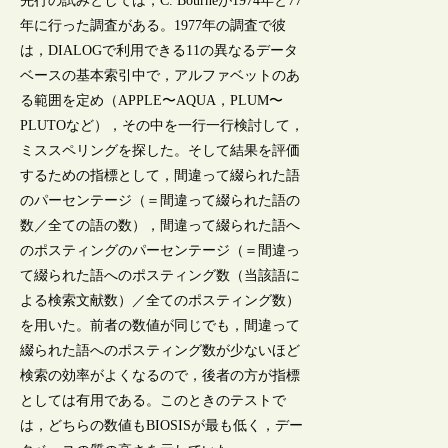
先行の試みとしては，C. Bourneが1974年と77
年に行った調査がある。1977年の調査で彼
は，DIALOGで利用できる11の異なるデータ
ベースの基本索引中で，アルファベットのあ
る範囲を定め（APPLE〜AQUA，PLUM〜
PLUTOなど），その中を一行一行検討して，
ミススペリングを探した。そして結果を評価
するための指標として，間違って綴られた語
のパーセンテージ（＝間違って綴られた語の
数／全ての語の数），間違って綴られた語へ
のポスティングのパーセンテージ（＝間違っ
て綴られた語へのポスティング数（当該語に
よる検索文献数）／全てのポスティング数）
を用いた。前者の数値が同じでも，間違って
綴られた語へのポスティング数が少ないほど
検索の効率がよくなるので，後者の方が指標
としては有用である。このときのテストで
は，どちらの数値もBIOSISが最も低く，デー