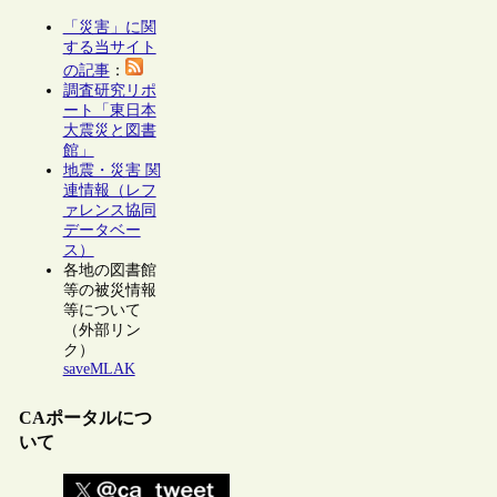
「災害」に関
する当サイト
の記事
：
調査研究リポ
ート「東日本
大震災と図書
館」
地震・災害 関
連情報（レフ
ァレンス協同
データベー
ス）
各地の図書館
等の被災情報
等について
（外部リン
ク）
saveMLAK
CAポータルにつ
いて