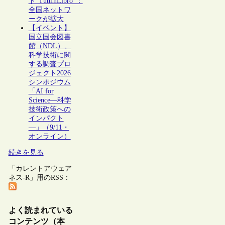
ト“TuttInLibro”：
全国ネットワ
ークが拡大
【イベント】
国立国会図書
館（NDL）、
科学技術に関
する調査プロ
ジェクト2026
シンポジウム
「AI for
Science―科学
技術政策への
インパクト
―」（9/11・
オンライン）
続きを見る
「カレントアウェア
ネス-R」用のRSS：
よく読まれている
コンテンツ（本