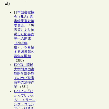
日）
日本図書館協
会（JLA）図
書館災害対策
委員会、「災
害等により被
災した図書館
等への助成
（2026年
度）」を希望
する図書館の
募集を開始
（385）
E2903 – 琉球
大学附属図書
館医学部分館
でのカビ被害
資料の清掃作
業
（381）
E2902 – 「わ
かっていいと
も!」：ラーニ
ング・コモン
ズにおける学