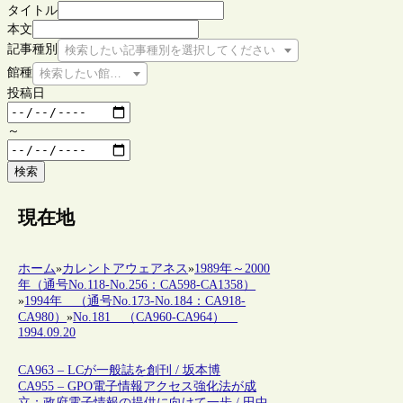
タイトル
本文
記事種別
検索したい記事種別を選択してください
館種
検索したい館種を選択してください
投稿日
～
検索
現在地
ホーム
»
カレントアウェアネス
»
1989年～2000
年（通号No.118-No.256：CA598-CA1358）
»
1994年 （通号No.173-No.184：CA918-
CA980）
»
No.181 （CA960-CA964）
1994.09.20
CA963 – LCが一般誌を創刊 / 坂本博
CA955 – GPO電子情報アクセス強化法が成
立：政府電子情報の提供に向けて一歩 / 田中