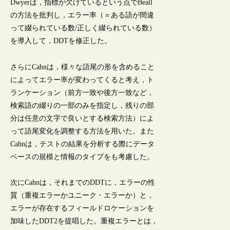
Dwyerは，指標が欠けているという点でBeall
の方法を批判し，エラー率（＝ある語が間違
って綴られている数/正しく綴られている数）
を導入して，DDTを修正した。
さらにCahnは，様々な語尾の形を含めること
によってエラー率が変わってくると考え，ト
ランケーション（前方一致や後方一致など，
検索語の綴りの一部のみを指定し，残りの部
分は任意の文字で良いとする検索方法）によ
って語尾変化を調整する方法を用いた。また
Cahnは，テストの結果を分析する際にデータ
ベースの規模と情報のタイプをも考慮した。
次にCahnは，それまでのDDTに，エラーの性
質（重複エラーかユニーク・エラーか）と，
エラーが存在するフィールドロケーションを
加味したDDT2を提唱した。重複エラーとは，