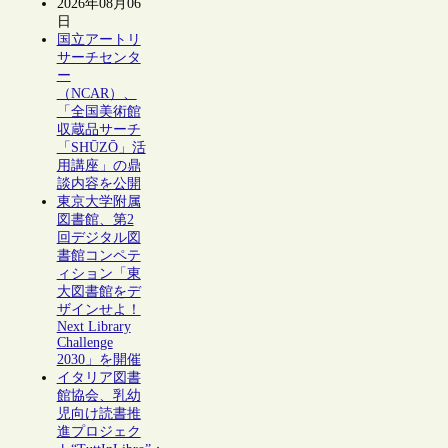
2026年08月06
日
国立アートリ
サーチセンタ
ー
（NCAR）、
「全国美術館
収蔵品サーチ
「SHŪZŌ」活
用講座」の鼎
談内容を公開
東京大学附属
図書館、第2
回デジタル図
書館コンペテ
ィション「東
大図書館をデ
ザインせよ！
Next Library
Challenge
2030」を開催
イタリア図書
館協会、乳幼
児向け読書推
進プロジェク