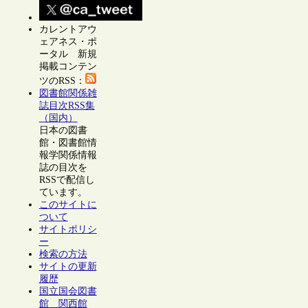
カレントアウ
ェアネス・ポ
ータル 新規
掲載コンテン
ツのRSS：
図書館関係雑
誌目次RSS集
（国内）
日本の図書
館・図書館情
報学関係情報
誌の目次を
RSSで配信し
ています。
このサイトに
ついて
サイトポリシ
ー
検索の方法
サイトの更新
履歴
国立国会図書
館 関西館