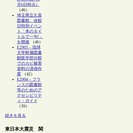
月6日時点）
（46）
埼玉県立久喜
図書館、休館
日特別イベン
ト「本のタイ
トルで一句!」
を開催
（46）
E2903 – 琉球
大学附属図書
館医学部分館
でのカビ被害
資料の清掃作
業
（42）
E2904 – フラ
ンスの図書館
等のためのア
クセシビリテ
ィ・ガイド
（39）
続きを見る
東日本大震災 関