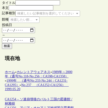
タイトル
本文
記事種別
検索したい記事種別を選択してください
館種
検索したい館種を選択してください
投稿日
～
検索
現在地
ホーム
»
カレントアウェアネス
»
1989年～2000
年（通号No.118-No.256：CA598-CA1358）
»
1999年 （通号No.233-No.244：CA1231-
CA1295）
»
No.237 （CA1252-CA1256）
1999.05.20
CA1254 – ソ連崩壊後のバルト三国の図書館 /
林雅樹
CA1256 – アジア・オセアニア地域国立図書館