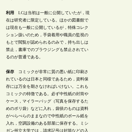
利用
LCは当初は一般に公開していたが，現
在は研究者に限定している。ほかの図書館で
は現在も一般に公開しているが，特殊コレク
ション扱いのため，手袋着用や職員の監視の
もとで閲覧が認められるのみで，持ち出しは
禁止，書庫でのブラウジングも禁止されてい
るのが普通である。
保存
コミックが非常に質の悪い紙に印刷さ
れているのは日本と同様であるため，資料保
存には万全を期さなければいけない。これも
コミックの特徴である。必ず中性紙の封筒や
ケース，マイラーバッグ（写真を保存するた
めのポリ袋）などに入れ，袋状のものは資料
がぺらぺらのままなので中性紙のボール紙を
入れ，空調設備のある部屋に保存する。ミシ
ガン州立大学では，請求記号は封筒などの入