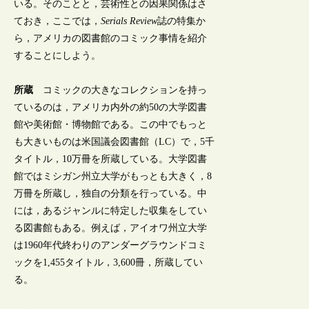
いる。そのことと，芸術性との因果関係はさ
ておき，ここでは，
Serials Review
誌の特集か
ら，アメリカの図書館のコミック事情を紹介
することにしよう。
所蔵
コミックの大きなコレクションを持っ
ているのは，アメリカ内外の約50の大学図書
館や美術館・博物館である。この中でもっと
も大きいものは米国議会図書館（LC）で，5千
タイトル，10万冊を所蔵している。大学図書
館ではミシガン州立大学がもっとも大きく，8
万冊を所蔵し，独自の分類を行っている。中
には，あるジャンルに特定した収集をしてい
る図書館もある。例えば，アイオワ州立大学
は1960年代終わりのアンダーグラウンドコミ
ックを1,455タイトル，3,600冊，所蔵してい
る。