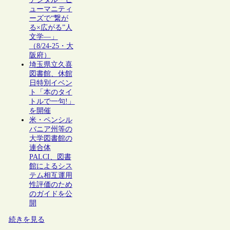
ューマニティ
ーズで“繋が
る×広がる”人
文学―」
（8/24-25・大
阪府）
埼玉県立久喜
図書館、休館
日特別イベン
ト「本のタイ
トルで一句!」
を開催
米・ペンシル
バニア州等の
大学図書館の
連合体
PALCI、図書
館によるシス
テム相互運用
性評価のため
のガイドを公
開
続きを見る