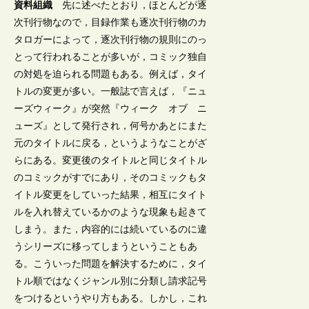
資料組織
先に述べたとおり，ほとんどが逐
次刊行物なので，目録作業も逐次刊行物のカ
タロガーによって，逐次刊行物の規則にのっ
とって行われることが多いが，コミック独自
の対処を迫られる問題もある。例えば，タイ
トルの変更が多い。一般誌で言えば，『ニュ
ーズウィーク』が突然『ウィーク オブ ニ
ューズ』として発行され，何号かあとにまた
元のタイトルに戻る，というようなことがざ
らにある。変更後のタイトルと同じタイトル
のコミックがすでにあり，そのコミックもタ
イトル変更をしていった結果，相互にタイト
ルを入れ替えているかのような現象も起きて
しまう。また，内容的には続いているのに違
うシリーズに移ってしまうということもあ
る。こういった問題を解決するために，タイ
トル順ではなくジャンル別に分類し請求記号
をつけるというやり方もある。しかし，これ