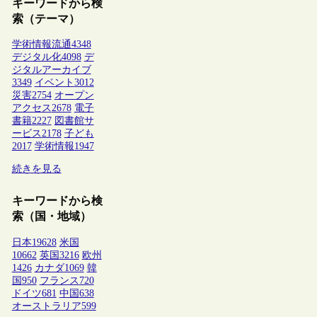
キーワードから検
索（テーマ）
学術情報流通
4348
デジタル化
4098
デ
ジタルアーカイブ
3349
イベント
3012
災害
2754
オープン
アクセス
2678
電子
書籍
2227
図書館サ
ービス
2178
子ども
2017
学術情報
1947
続きを見る
キーワードから検
索（国・地域）
日本
19628
米国
10662
英国
3216
欧州
1426
カナダ
1069
韓
国
950
フランス
720
ドイツ
681
中国
638
オーストラリア
599