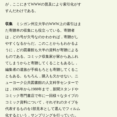
が，ここにきてWWWの普及により索引化がす
すんだわけである。
収集
ミシガン州立大学のWWW上の索引はま
た寄贈本の収集にも役立っている。寄贈者
は，どの号が欠号なのかわかれば，寄贈がし
やすくなるからだ。このことからもわかるよ
うに，どの図書館も大半の資料が寄贈による
ものである。コミック収集家が家からあふれ
てしまうからと寄贈してくることもあるし，
編集者の遺族が手稿もろとも寄贈してくるこ
ともある。もちろん，購入も欠かせない。ニ
ューヨーク公共図書館の人文科学センターで
は，1965年から1988年まで，新聞スタンドや
コミック専門書店で年に一回様々なタイプの
コミック資料について，それぞれのタイプを
代表するものを1部見本として選んでフィルム
化するという，サンプリングを行っていた。