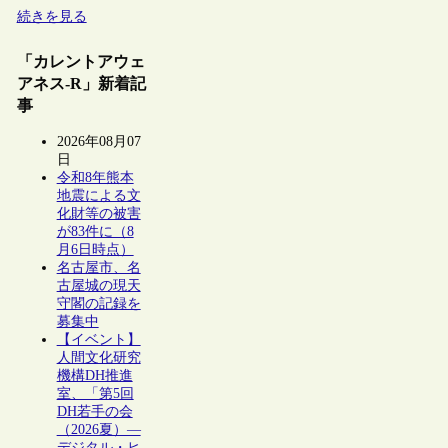
続きを見る
「カレントアウェ
アネス-R」新着記
事
2026年08月07
日
令和8年熊本
地震による文
化財等の被害
が83件に（8
月6日時点）
名古屋市、名
古屋城の現天
守閣の記録を
募集中
【イベント】
人間文化研究
機構DH推進
室、「第5回
DH若手の会
（2026夏）―
デジタル・ヒ