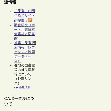
連情報
「災害」に関
する当サイト
の記事
：
調査研究リポ
ート「東日本
大震災と図書
館」
地震・災害 関
連情報（レフ
ァレンス協同
データベー
ス）
各地の図書館
等の被災情報
等について
（外部リン
ク）
saveMLAK
CAポータルにつ
いて