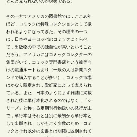
とんど見られないのが現状である。
その一方でアメリカの図書館では，ここ20年
ほど，コミックは特殊コレクションとして扱
われるようになってきた。その理由の一つ
は，日本やヨーロッパのコミックにくらべ
て，出版物の中での独自性が高いということ
だろう。アメリカにはコミックコレクターの
集団がいて，コミック専門書店という彼等向
けの流通ルートもあり（一般の人は新聞スタ
ンドで購入することが多い），コミック市場
はかなり限定され，愛好家によって支えられ
ている。また，日本のようにまず雑誌に掲載
された後に単行本化されるのではなく，「シ
リーズ」と称する定期刊行物扱いの発行が主
で，単行本はそれとは別に最初から単行本と
して出版され，しかもごく少数のため，コミ
ックとそれ以外の図書とは明確に区別されて