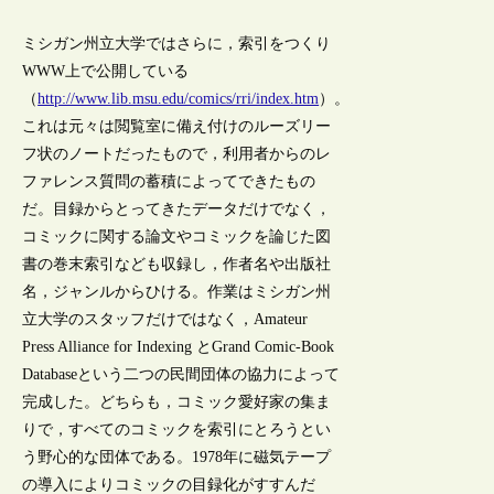
ミシガン州立大学ではさらに，索引をつくり
WWW上で公開している
（
http://www.lib.msu.edu/comics/rri/index.htm
）。
これは元々は閲覧室に備え付けのルーズリー
フ状のノートだったもので，利用者からのレ
ファレンス質問の蓄積によってできたもの
だ。目録からとってきたデータだけでなく，
コミックに関する論文やコミックを論じた図
書の巻末索引なども収録し，作者名や出版社
名，ジャンルからひける。作業はミシガン州
立大学のスタッフだけではなく，Amateur
Press Alliance for Indexing とGrand Comic-Book
Databaseという二つの民間団体の協力によって
完成した。どちらも，コミック愛好家の集ま
りで，すべてのコミックを索引にとろうとい
う野心的な団体である。1978年に磁気テープ
の導入によりコミックの目録化がすすんだ