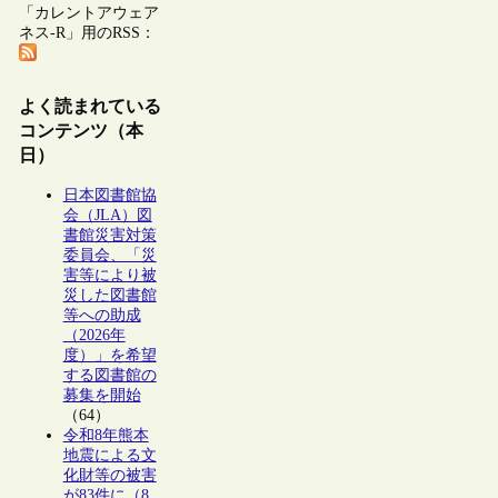
「カレントアウェア
ネス-R」用のRSS：
よく読まれている
コンテンツ（本
日）
日本図書館協
会（JLA）図
書館災害対策
委員会、「災
害等により被
災した図書館
等への助成
（2026年
度）」を希望
する図書館の
募集を開始
（64）
令和8年熊本
地震による文
化財等の被害
が83件に（8