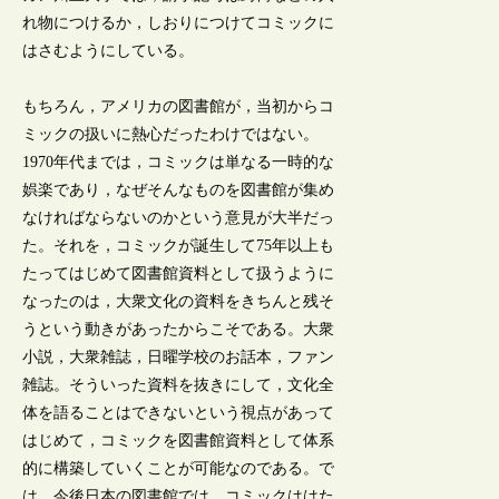
れ物につけるか，しおりにつけてコミックに
はさむようにしている。
もちろん，アメリカの図書館が，当初からコ
ミックの扱いに熱心だったわけではない。
1970年代までは，コミックは単なる一時的な
娯楽であり，なぜそんなものを図書館が集め
なければならないのかという意見が大半だっ
た。それを，コミックが誕生して75年以上も
たってはじめて図書館資料として扱うように
なったのは，大衆文化の資料をきちんと残そ
うという動きがあったからこそである。大衆
小説，大衆雑誌，日曜学校のお話本，ファン
雑誌。そういった資料を抜きにして，文化全
体を語ることはできないという視点があって
はじめて，コミックを図書館資料として体系
的に構築していくことが可能なのである。で
は，今後日本の図書館では，コミックははた