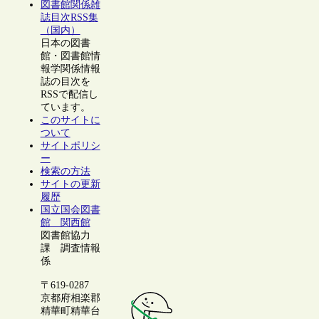
図書館関係雑
誌目次RSS集
（国内）
日本の図書
館・図書館情
報学関係情報
誌の目次を
RSSで配信し
ています。
このサイトに
ついて
サイトポリシ
ー
検索の方法
サイトの更新
履歴
国立国会図書
館 関西館
図書館協力
課 調査情報
係
〒619-0287
京都府相楽郡
精華町精華台