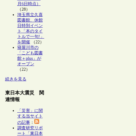
月6日時点）
（28）
埼玉県立久喜
図書館、休館
日特別イベン
ト「本のタイ
トルで一句!」
を開催
（22）
寝屋川市の
「こども図書
館＋plus」が
オープン
（22）
続きを見る
東日本大震災 関
連情報
「災害」に関
する当サイト
の記事
：
調査研究リポ
ート「東日本