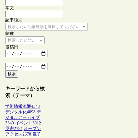
本文
記事種別
検索したい記事種別を選択してください
館種
検索したい館種を選択してください
投稿日
～
検索
キーワードから検
索（テーマ）
学術情報流通
4348
デジタル化
4098
デ
ジタルアーカイブ
3349
イベント
3012
災害
2754
オープン
アクセス
2678
電子