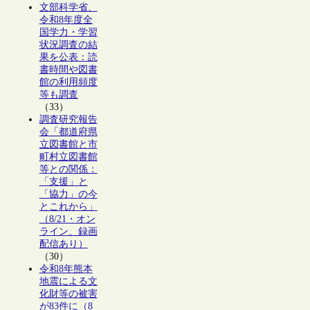
文部科学省、
令和8年度全
国学力・学習
状況調査の結
果を公表：読
書時間や図書
館の利用頻度
等も調査
（33）
調査研究報告
会「都道府県
立図書館と市
町村立図書館
等との関係：
「支援」と
「協力」の今
とこれから」
（8/21・オン
ライン、録画
配信あり）
（30）
令和8年熊本
地震による文
化財等の被害
が83件に（8