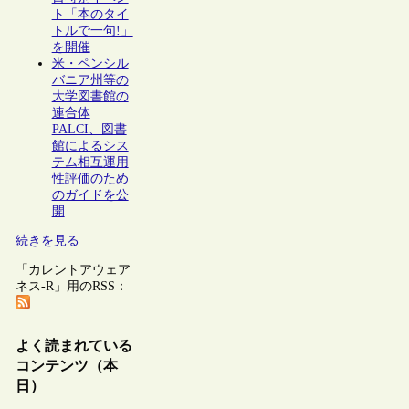
ト「本のタイ
トルで一句!」
を開催
米・ペンシル
バニア州等の
大学図書館の
連合体
PALCI、図書
館によるシス
テム相互運用
性評価のため
のガイドを公
開
続きを見る
「カレントアウェア
ネス-R」用のRSS：
よく読まれている
コンテンツ（本
日）