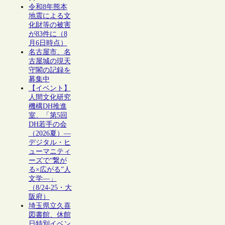
令和8年熊本
地震による文
化財等の被害
が83件に（8
月6日時点）
名古屋市、名
古屋城の現天
守閣の記録を
募集中
【イベント】
人間文化研究
機構DH推進
室、「第5回
DH若手の会
（2026夏）―
デジタル・ヒ
ューマニティ
ーズで“繋が
る×広がる”人
文学―」
（8/24-25・大
阪府）
埼玉県立久喜
図書館、休館
日特別イベン