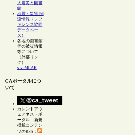
大震災と図書
館」
地震・災害 関
連情報（レフ
ァレンス協同
データベー
ス）
各地の図書館
等の被災情報
等について
（外部リン
ク）
saveMLAK
CAポータルにつ
いて
カレントアウ
ェアネス・ポ
ータル 新規
掲載コンテン
ツのRSS：