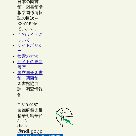
日本の図書
館・図書館情
報学関係情報
誌の目次を
RSSで配信し
ています。
このサイトに
ついて
サイトポリシ
ー
検索の方法
サイトの更新
履歴
国立国会図書
館 関西館
図書館協力
課 調査情報
係
〒619-0287
京都府相楽郡
精華町精華台
8-1-3
chojo