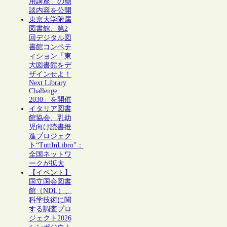
用講座」の鼎
談内容を公開
東京大学附属
図書館、第2
回デジタル図
書館コンペテ
ィション「東
大図書館をデ
ザインせよ！
Next Library
Challenge
2030」を開催
イタリア図書
館協会、乳幼
児向け読書推
進プロジェク
ト“TuttInLibro”：
全国ネットワ
ークが拡大
【イベント】
国立国会図書
館（NDL）、
科学技術に関
する調査プロ
ジェクト2026