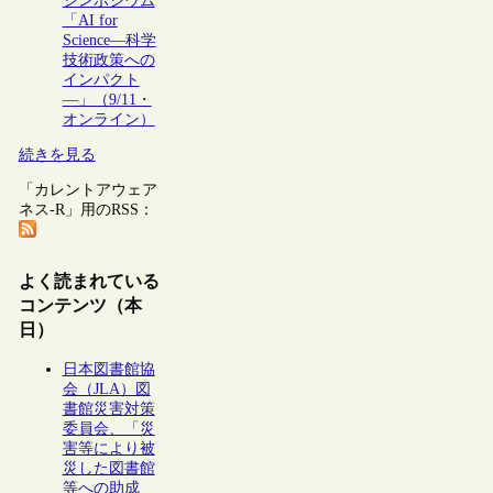
シンポジウム
「AI for
Science―科学
技術政策への
インパクト
―」（9/11・
オンライン）
続きを見る
「カレントアウェア
ネス-R」用のRSS：
よく読まれている
コンテンツ（本
日）
日本図書館協
会（JLA）図
書館災害対策
委員会、「災
害等により被
災した図書館
等への助成