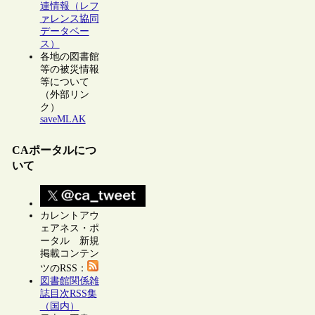
連情報（レフ
ァレンス協同
データベー
ス）
各地の図書館
等の被災情報
等について
（外部リン
ク）
saveMLAK
CAポータルにつ
いて
カレントアウ
ェアネス・ポ
ータル 新規
掲載コンテン
ツのRSS：
図書館関係雑
誌目次RSS集
（国内）