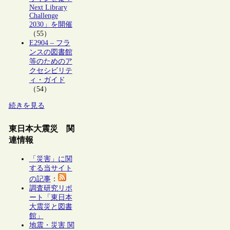
Next Library
Challenge
2030」を開催
（55）
E2904 – フラ
ンスの図書館
等のためのア
クセシビリテ
ィ・ガイド
（54）
続きを見る
東日本大震災 関
連情報
「災害」に関
する当サイト
の記事
：
調査研究リポ
ート「東日本
大震災と図書
館」
地震・災害 関