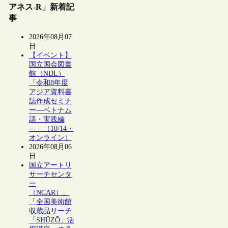
アネス-R」新着記
事
2026年08月07
日
【イベント】
国立国会図書
館（NDL）
「令和8年度
アジア資料書
誌作成セミナ
ー―ベトナム
語・実践編
―」（10/14・
オンライン）
2026年08月06
日
国立アートリ
サーチセンタ
ー
（NCAR）、
「全国美術館
収蔵品サーチ
「SHŪZŌ」活