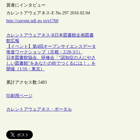
賞者にインタビュー
カレントアウェアネス-E No.297 2016.02.04
http://current.ndl.go.jp/e1760
カレントアウェアネス-R
日本
図書館
企画
図書
館広報
【イベント】第4回オープンサイエンスデータ
推進ワークショップ（京都・2/28-3/1）
日本図書館協会、研修会「“認知症の人にやさ
しい図書館”をあなたの街でつくるには！」を
開催（1/16・東京）
累計アクセス数:
5483
印刷用ページ
カレントアウェアネス・ポータル