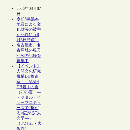
2026年08月07
日
令和8年熊本
地震による文
化財等の被害
が83件に（8
月6日時点）
名古屋市、名
古屋城の現天
守閣の記録を
募集中
【イベント】
人間文化研究
機構DH推進
室、「第5回
DH若手の会
（2026夏）―
デジタル・ヒ
ューマニティ
ーズで“繋が
る×広がる”人
文学―」
（8/24-25・大
阪府）