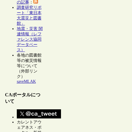
の記事
：
調査研究リポ
ート「東日本
大震災と図書
館」
地震・災害 関
連情報（レフ
ァレンス協同
データベー
ス）
各地の図書館
等の被災情報
等について
（外部リン
ク）
saveMLAK
CAポータルにつ
いて
カレントアウ
ェアネス・ポ