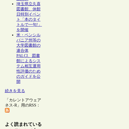
埼玉県立久喜
図書館、休館
日特別イベン
ト「本のタイ
トルで一句!」
を開催
米・ペンシル
バニア州等の
大学図書館の
連合体
PALCI、図書
館によるシス
テム相互運用
性評価のため
のガイドを公
開
続きを見る
「カレントアウェア
ネス-R」用のRSS：
よく読まれている