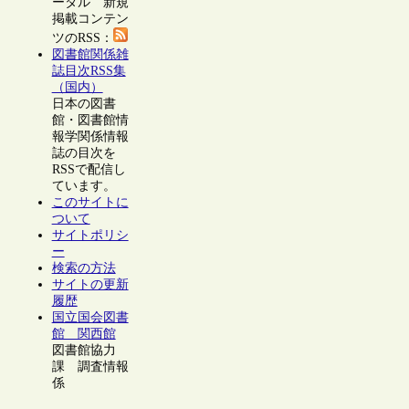
ータル 新規
掲載コンテン
ツのRSS：
図書館関係雑
誌目次RSS集
（国内）
日本の図書
館・図書館情
報学関係情報
誌の目次を
RSSで配信し
ています。
このサイトに
ついて
サイトポリシ
ー
検索の方法
サイトの更新
履歴
国立国会図書
館 関西館
図書館協力
課 調査情報
係