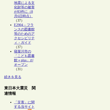
地震による文
化財等の被害
が83件に（8
月6日時点）
（37）
E2904 – フラ
ンスの図書館
等のためのア
クセシビリテ
ィ・ガイド
（37）
寝屋川市の
「こども図書
館＋plus」が
オープン
（31）
続きを見る
東日本大震災 関
連情報
「災害」に関
する当サイト