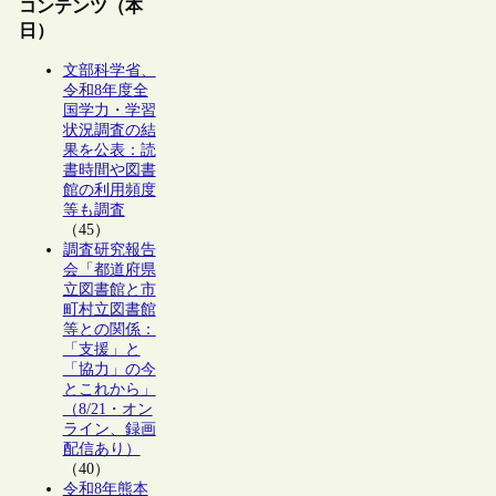
コンテンツ（本
日）
文部科学省、
令和8年度全
国学力・学習
状況調査の結
果を公表：読
書時間や図書
館の利用頻度
等も調査
（45）
調査研究報告
会「都道府県
立図書館と市
町村立図書館
等との関係：
「支援」と
「協力」の今
とこれから」
（8/21・オン
ライン、録画
配信あり）
（40）
令和8年熊本