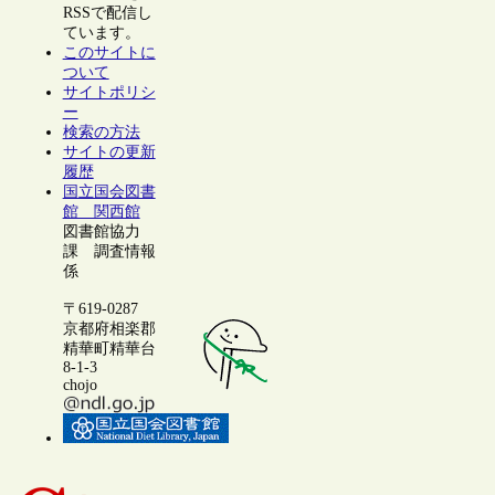
RSSで配信し
ています。
このサイトに
ついて
サイトポリシ
ー
検索の方法
サイトの更新
履歴
国立国会図書
館 関西館
図書館協力
課 調査情報
係
〒619-0287
京都府相楽郡
精華町精華台
8-1-3
chojo