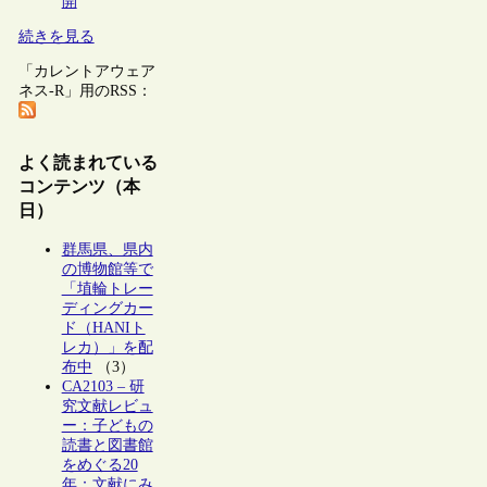
開
続きを見る
「カレントアウェア
ネス-R」用のRSS：
よく読まれている
コンテンツ（本
日）
群馬県、県内
の博物館等で
「埴輪トレー
ディングカー
ド（HANIト
レカ）」を配
布中
（3）
CA2103 – 研
究文献レビュ
ー：子どもの
読書と図書館
をめぐる20
年：文献にみ