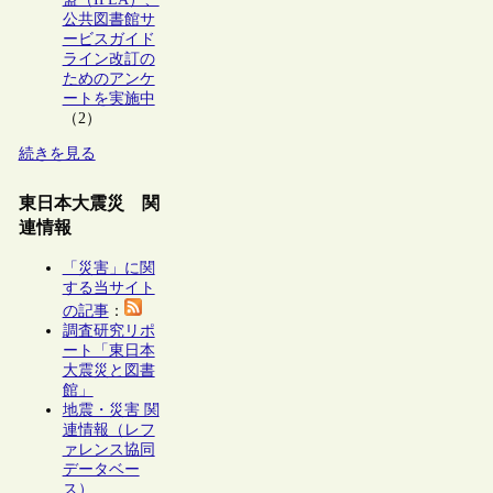
公共図書館サ
ービスガイド
ライン改訂の
ためのアンケ
ートを実施中
（2）
続きを見る
東日本大震災 関
連情報
「災害」に関
する当サイト
の記事
：
調査研究リポ
ート「東日本
大震災と図書
館」
地震・災害 関
連情報（レフ
ァレンス協同
データベー
ス）