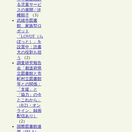
る児童サービ
スの展開 / 汐
﨑順子
（3）
武雄市図書
館、家族型ロ
ボット
「LOVOT（ら
ぼっと）」を
設置中：読書
犬の役割も担
う
（2）
調査研究報告
会「都道府県
立図書館と市
町村立図書館
等との関係：
「支援」と
「協力」の今
とこれから」
（8/21・オン
ライン、録画
配信あり）
（2）
国際図書館連
盟（IFLA）、