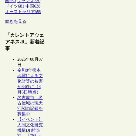
国
950
フランス
720
ドイツ
681
中国
638
オーストラリア
599
続きを見る
「カレントアウェ
アネス-R」新着記
事
2026年08月07
日
令和8年熊本
地震による文
化財等の被害
が83件に（8
月6日時点）
名古屋市、名
古屋城の現天
守閣の記録を
募集中
【イベント】
人間文化研究
機構DH推進
室、「第5回