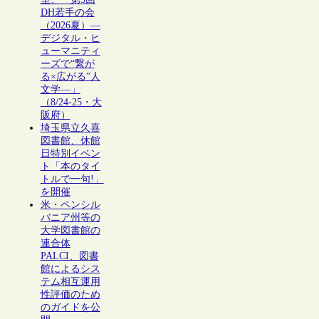
DH若手の会
（2026夏）―
デジタル・ヒ
ューマニティ
ーズで“繋が
る×広がる”人
文学―」
（8/24-25・大
阪府）
埼玉県立久喜
図書館、休館
日特別イベン
ト「本のタイ
トルで一句!」
を開催
米・ペンシル
バニア州等の
大学図書館の
連合体
PALCI、図書
館によるシス
テム相互運用
性評価のため
のガイドを公