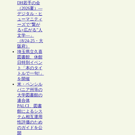
DH若手の会
（2026夏）―
デジタル・ヒ
ューマニティ
ーズで“繋が
る×広がる”人
文学―」
（8/24-25・大
阪府）
埼玉県立久喜
図書館、休館
日特別イベン
ト「本のタイ
トルで一句!」
を開催
米・ペンシル
バニア州等の
大学図書館の
連合体
PALCI、図書
館によるシス
テム相互運用
性評価のため
のガイドを公
開