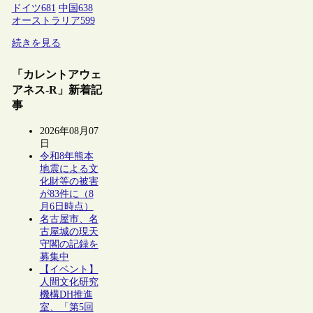
ドイツ
681
中国
638
オーストラリア
599
続きを見る
「カレントアウェ
アネス-R」新着記
事
2026年08月07
日
令和8年熊本
地震による文
化財等の被害
が83件に（8
月6日時点）
名古屋市、名
古屋城の現天
守閣の記録を
募集中
【イベント】
人間文化研究
機構DH推進
室、「第5回