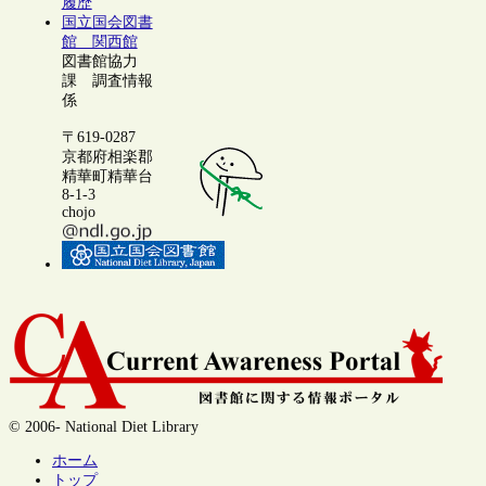
履歴
国立国会図書
館 関西館
図書館協力
課 調査情報
係
〒619-0287
京都府相楽郡
精華町精華台
8-1-3
chojo
© 2006- National Diet Library
ホーム
トップ