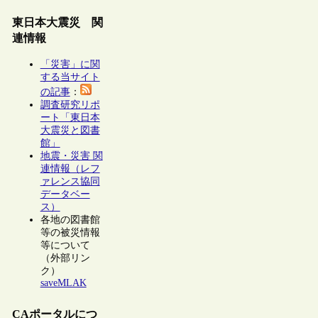
東日本大震災 関
連情報
「災害」に関
する当サイト
の記事
：
調査研究リポ
ート「東日本
大震災と図書
館」
地震・災害 関
連情報（レフ
ァレンス協同
データベー
ス）
各地の図書館
等の被災情報
等について
（外部リン
ク）
saveMLAK
CAポータルにつ