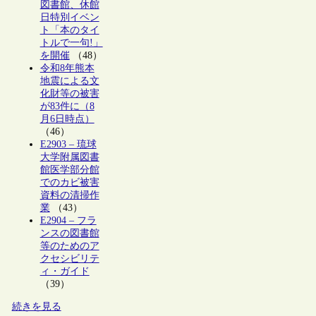
図書館、休館
日特別イベン
ト「本のタイ
トルで一句!」
を開催
（48）
令和8年熊本
地震による文
化財等の被害
が83件に（8
月6日時点）
（46）
E2903 – 琉球
大学附属図書
館医学部分館
でのカビ被害
資料の清掃作
業
（43）
E2904 – フラ
ンスの図書館
等のためのア
クセシビリテ
ィ・ガイド
（39）
続きを見る