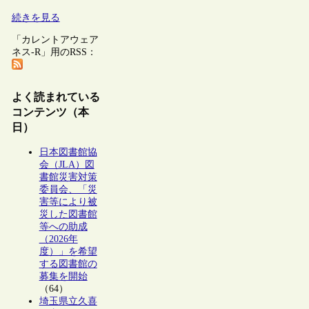
続きを見る
「カレントアウェア
ネス-R」用のRSS：
よく読まれている
コンテンツ（本
日）
日本図書館協
会（JLA）図
書館災害対策
委員会、「災
害等により被
災した図書館
等への助成
（2026年
度）」を希望
する図書館の
募集を開始
（64）
埼玉県立久喜