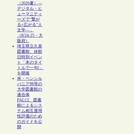
（2026夏）―
デジタル・ヒ
ューマニティ
ーズで“繋が
る×広がる”人
文学―」
（8/24-25・大
阪府）
埼玉県立久喜
図書館、休館
日特別イベン
ト「本のタイ
トルで一句!」
を開催
米・ペンシル
バニア州等の
大学図書館の
連合体
PALCI、図書
館によるシス
テム相互運用
性評価のため
のガイドを公
開