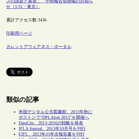
スの課題と展望」 中間報告会開催のお知ら
せ（1/31・東京）
累計アクセス数:
3436
印刷用ページ
カレントアウェアネス・ポータル
類似の記事
米国デジタル公共図書館、2013年秋に
ボストンで“DPLAfest 2013”を開催へ
DataCite、2013-2016の戦略を発表
IFLA Journal、2013年10月号を刊行
EIFL、2013年の年次報告書を刊行