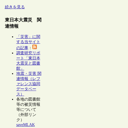
続きを見る
東日本大震災 関
連情報
「災害」に関
する当サイト
の記事
：
調査研究リポ
ート「東日本
大震災と図書
館」
地震・災害 関
連情報（レフ
ァレンス協同
データベー
ス）
各地の図書館
等の被災情報
等について
（外部リン
ク）
saveMLAK