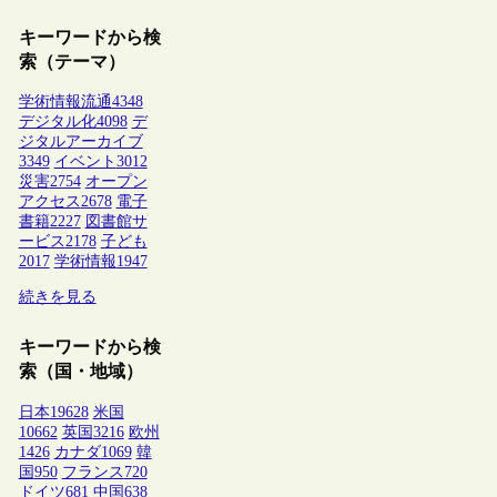
キーワードから検
索（テーマ）
学術情報流通
4348
デジタル化
4098
デ
ジタルアーカイブ
3349
イベント
3012
災害
2754
オープン
アクセス
2678
電子
書籍
2227
図書館サ
ービス
2178
子ども
2017
学術情報
1947
続きを見る
キーワードから検
索（国・地域）
日本
19628
米国
10662
英国
3216
欧州
1426
カナダ
1069
韓
国
950
フランス
720
ドイツ
681
中国
638