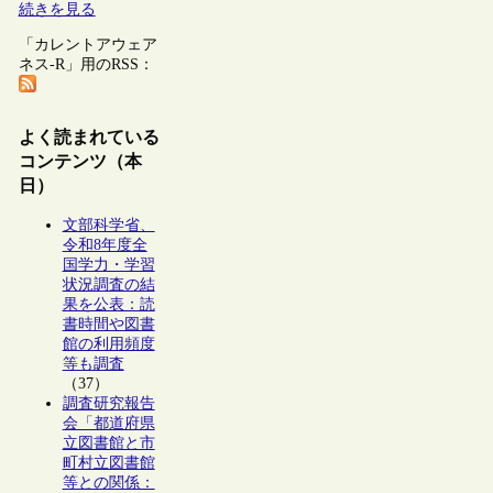
続きを見る
「カレントアウェア
ネス-R」用のRSS：
よく読まれている
コンテンツ（本
日）
文部科学省、
令和8年度全
国学力・学習
状況調査の結
果を公表：読
書時間や図書
館の利用頻度
等も調査
（37）
調査研究報告
会「都道府県
立図書館と市
町村立図書館
等との関係：