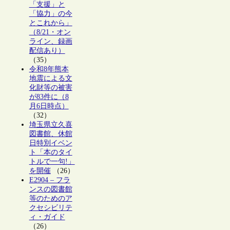
「支援」と
「協力」の今
とこれから」
（8/21・オン
ライン、録画
配信あり）
（35）
令和8年熊本
地震による文
化財等の被害
が83件に（8
月6日時点）
（32）
埼玉県立久喜
図書館、休館
日特別イベン
ト「本のタイ
トルで一句!」
を開催
（26）
E2904 – フラ
ンスの図書館
等のためのア
クセシビリテ
ィ・ガイド
（26）