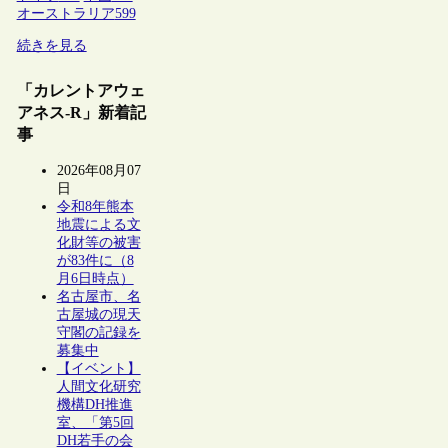
オーストラリア
599
続きを見る
「カレントアウェ
アネス-R」新着記
事
2026年08月07
日
令和8年熊本
地震による文
化財等の被害
が83件に（8
月6日時点）
名古屋市、名
古屋城の現天
守閣の記録を
募集中
【イベント】
人間文化研究
機構DH推進
室、「第5回
DH若手の会