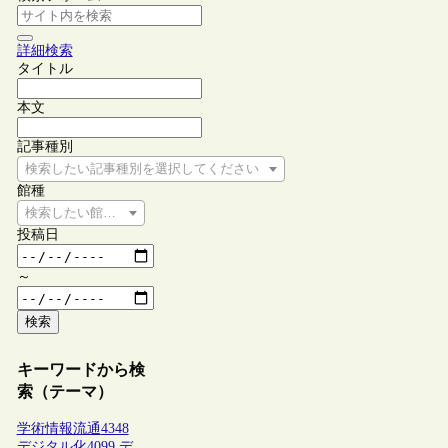
詳細検索
タイトル
本文
記事種別
検索したい記事種別を選択してください
館種
検索したい館種を選択してください
投稿日
～
検索
キーワードから検
索（テーマ）
学術情報流通
4348
デジタル化
4099
デ