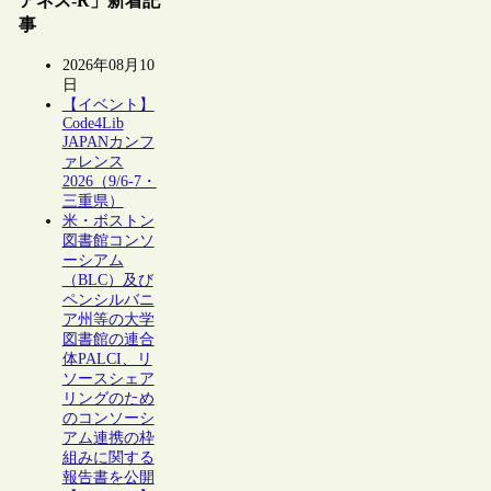
アネス-R」新着記
事
2026年08月10
日
【イベント】
Code4Lib
JAPANカンフ
ァレンス
2026（9/6-7・
三重県）
米・ボストン
図書館コンソ
ーシアム
（BLC）及び
ペンシルバニ
ア州等の大学
図書館の連合
体PALCI、リ
ソースシェア
リングのため
のコンソーシ
アム連携の枠
組みに関する
報告書を公開