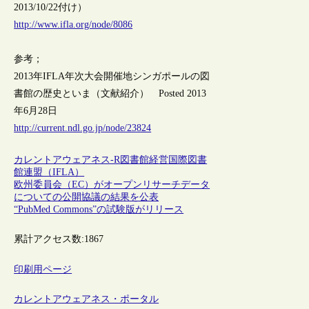
2013/10/22付け）
http://www.ifla.org/node/8086
参考；
2013年IFLA年次大会開催地シンガポールの図
書館の歴史といま（文献紹介） Posted 2013
年6月28日
http://current.ndl.go.jp/node/23824
カレントアウェアネス-R
図書館経営
国際図書
館連盟（IFLA）
欧州委員会（EC）がオープンリサーチデータ
についての公開協議の結果を公表
“PubMed Commons”の試験版がリリース
累計アクセス数:
1867
印刷用ページ
カレントアウェアネス・ポータル