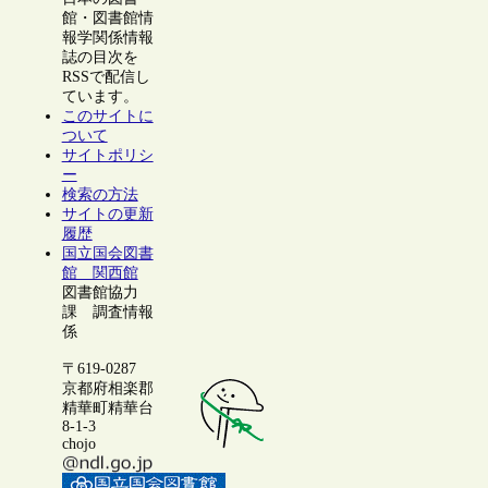
館・図書館情
報学関係情報
誌の目次を
RSSで配信し
ています。
このサイトに
ついて
サイトポリシ
ー
検索の方法
サイトの更新
履歴
国立国会図書
館 関西館
図書館協力
課 調査情報
係
〒619-0287
京都府相楽郡
精華町精華台
8-1-3
chojo