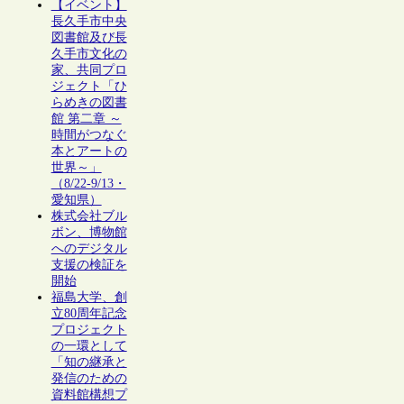
【イベント】
長久手市中央
図書館及び長
久手市文化の
家、共同プロ
ジェクト「ひ
らめきの図書
館 第二章 ～
時間がつなぐ
本とアートの
世界～」
（8/22-9/13・
愛知県）
株式会社ブル
ボン、博物館
へのデジタル
支援の検証を
開始
福島大学、創
立80周年記念
プロジェクト
の一環として
「知の継承と
発信のための
資料館構想プ