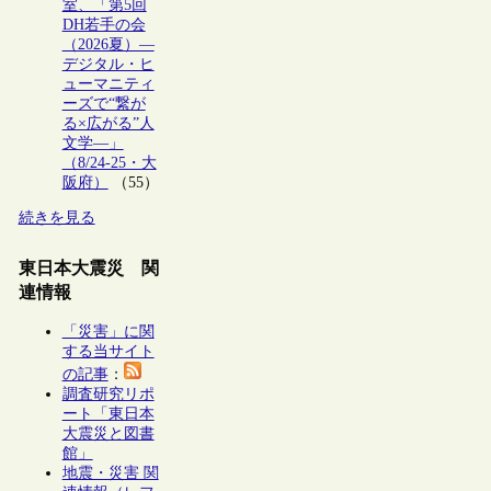
室、「第5回
DH若手の会
（2026夏）―
デジタル・ヒ
ューマニティ
ーズで“繋が
る×広がる”人
文学―」
（8/24-25・大
阪府）
（55）
続きを見る
東日本大震災 関
連情報
「災害」に関
する当サイト
の記事
：
調査研究リポ
ート「東日本
大震災と図書
館」
地震・災害 関