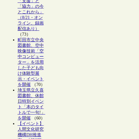
「支援」と
「協力」の今
とこれから」
（8/21・オン
ライン、録画
配信あり）
（73）
町田市立中央
図書館、空中
映像技術「空
中コンピュー
ター」を活用
した子ども向
け体験型展
示・イベント
を開催
（70）
埼玉県立久喜
図書館、休館
日特別イベン
ト「本のタイ
トルで一句!」
を開催
（60）
【イベント】
人間文化研究
機構DH推進