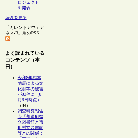
ロジェクト」
を発表
続きを見る
「カレントアウェア
ネス-R」用のRSS：
よく読まれている
コンテンツ（本
日）
令和8年熊本
地震による文
化財等の被害
が83件に（8
月6日時点）
（84）
調査研究報告
会「都道府県
立図書館と市
町村立図書館
等との関係：