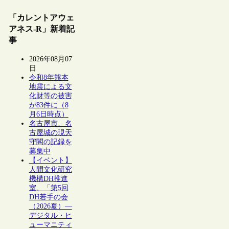
「カレントアウェ
アネス-R」新着記
事
2026年08月07
日
令和8年熊本
地震による文
化財等の被害
が83件に（8
月6日時点）
名古屋市、名
古屋城の現天
守閣の記録を
募集中
【イベント】
人間文化研究
機構DH推進
室、「第5回
DH若手の会
（2026夏）―
デジタル・ヒ
ューマニティ