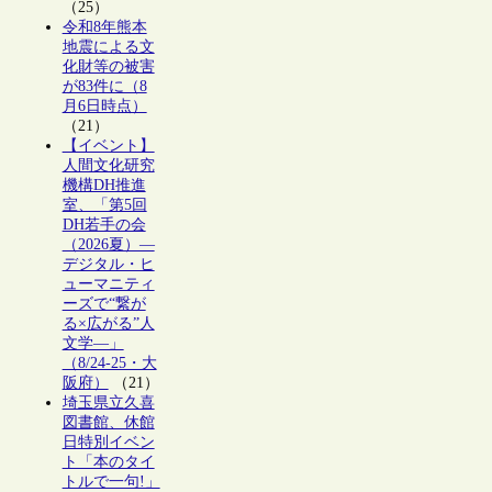
（25）
令和8年熊本
地震による文
化財等の被害
が83件に（8
月6日時点）
（21）
【イベント】
人間文化研究
機構DH推進
室、「第5回
DH若手の会
（2026夏）―
デジタル・ヒ
ューマニティ
ーズで“繋が
る×広がる”人
文学―」
（8/24-25・大
阪府）
（21）
埼玉県立久喜
図書館、休館
日特別イベン
ト「本のタイ
トルで一句!」