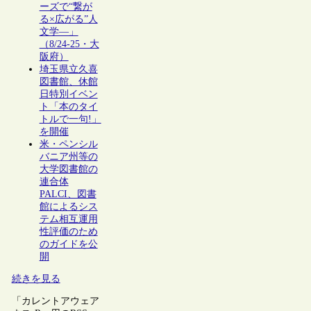
ーズで“繋が
る×広がる”人
文学―」
（8/24-25・大
阪府）
埼玉県立久喜
図書館、休館
日特別イベン
ト「本のタイ
トルで一句!」
を開催
米・ペンシル
バニア州等の
大学図書館の
連合体
PALCI、図書
館によるシス
テム相互運用
性評価のため
のガイドを公
開
続きを見る
「カレントアウェア