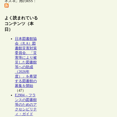
ネス-R」用のRSS：
よく読まれている
コンテンツ（本
日）
日本図書館協
会（JLA）図
書館災害対策
委員会、「災
害等により被
災した図書館
等への助成
（2026年
度）」を希望
する図書館の
募集を開始
（47）
E2904 – フラ
ンスの図書館
等のためのア
クセシビリテ
ィ・ガイド