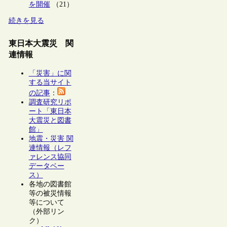
を開催
（21）
続きを見る
東日本大震災 関
連情報
「災害」に関
する当サイト
の記事
：
調査研究リポ
ート「東日本
大震災と図書
館」
地震・災害 関
連情報（レフ
ァレンス協同
データベー
ス）
各地の図書館
等の被災情報
等について
（外部リン
ク）