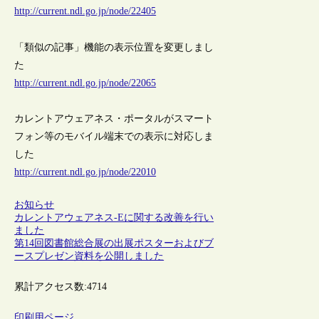
http://current.ndl.go.jp/node/22405
「類似の記事」機能の表示位置を変更しまし
た
http://current.ndl.go.jp/node/22065
カレントアウェアネス・ポータルがスマート
フォン等のモバイル端末での表示に対応しま
した
http://current.ndl.go.jp/node/22010
お知らせ
カレントアウェアネス-Eに関する改善を行い
ました
第14回図書館総合展の出展ポスターおよびブ
ースプレゼン資料を公開しました
累計アクセス数:
4714
印刷用ページ