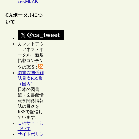
saveMLAK
CAポータルにつ
いて
カレントアウ
ェアネス・ポ
ータル 新規
掲載コンテン
ツのRSS：
図書館関係雑
誌目次RSS集
（国内）
日本の図書
館・図書館情
報学関係情報
誌の目次を
RSSで配信し
ています。
このサイトに
ついて
サイトポリシ