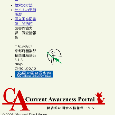
ー
検索の方法
サイトの更新
履歴
国立国会図書
館 関西館
図書館協力
課 調査情報
係
〒619-0287
京都府相楽郡
精華町精華台
8-1-3
chojo
© 2006- National Diet Library