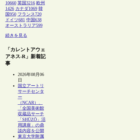
10660
英国
3216
欧州
1426
カナダ
1069
韓
国
950
フランス
720
ドイツ
681
中国
638
オーストラリア
599
続きを見る
「カレントアウェ
アネス-R」新着記
事
2026年08月06
日
国立アートリ
サーチセンタ
ー
（NCAR）、
「全国美術館
収蔵品サーチ
「SHŪZŌ」活
用講座」の鼎
談内容を公開
東京大学附属