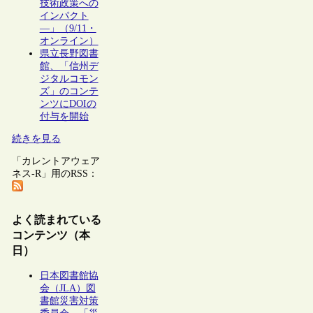
技術政策への
インパクト
―」（9/11・
オンライン）
県立長野図書
館、「信州デ
ジタルコモン
ズ」のコンテ
ンツにDOIの
付与を開始
続きを見る
「カレントアウェア
ネス-R」用のRSS：
よく読まれている
コンテンツ（本
日）
日本図書館協
会（JLA）図
書館災害対策