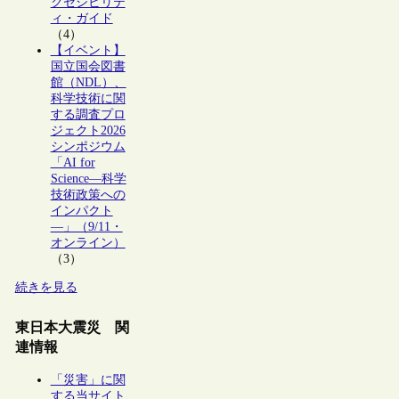
クセシビリテ
ィ・ガイド
（4）
【イベント】
国立国会図書
館（NDL）、
科学技術に関
する調査プロ
ジェクト2026
シンポジウム
「AI for
Science―科学
技術政策への
インパクト
―」（9/11・
オンライン）
（3）
続きを見る
東日本大震災 関
連情報
「災害」に関
する当サイト