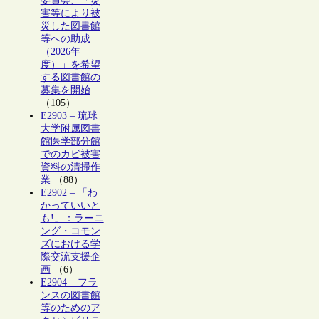
委員会、「災
害等により被
災した図書館
等への助成
（2026年
度）」を希望
する図書館の
募集を開始
（105）
E2903 – 琉球
大学附属図書
館医学部分館
でのカビ被害
資料の清掃作
業
（88）
E2902 – 「わ
かっていいと
も!」：ラーニ
ング・コモン
ズにおける学
際交流支援企
画
（6）
E2904 – フラ
ンスの図書館
等のためのア