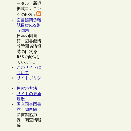
ータル 新規
掲載コンテン
ツのRSS：
図書館関係雑
誌目次RSS集
（国内）
日本の図書
館・図書館情
報学関係情報
誌の目次を
RSSで配信し
ています。
このサイトに
ついて
サイトポリシ
ー
検索の方法
サイトの更新
履歴
国立国会図書
館 関西館
図書館協力
課 調査情報
係