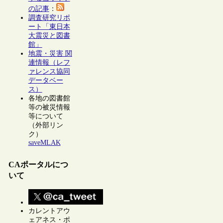
の記事
：
調査研究リポ
ート「東日本
大震災と図書
館」
地震・災害 関
連情報（レフ
ァレンス協同
データベー
ス）
各地の図書館
等の被災情報
等について
（外部リン
ク）
saveMLAK
CAポータルにつ
いて
カレントアウ
ェアネス・ポ