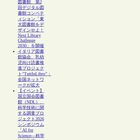
図書館、第2
回デジタル図
書館コンペテ
ィション「東
大図書館をデ
ザインせよ！
Next Library
Challenge
2030」を開催
イタリア図書
館協会、乳幼
児向け読書推
進プロジェク
ト“TuttInLibro”：
全国ネットワ
ークが拡大
【イベント】
国立国会図書
館（NDL）、
科学技術に関
する調査プロ
ジェクト2026
シンポジウム
「AI for
Science―科学