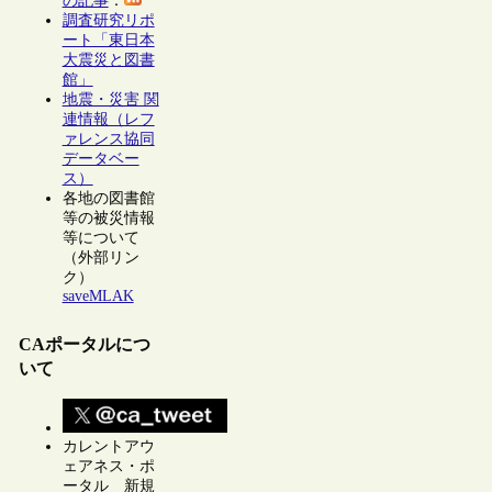
の記事
：
調査研究リポ
ート「東日本
大震災と図書
館」
地震・災害 関
連情報（レフ
ァレンス協同
データベー
ス）
各地の図書館
等の被災情報
等について
（外部リン
ク）
saveMLAK
CAポータルにつ
いて
カレントアウ
ェアネス・ポ
ータル 新規