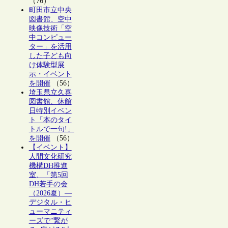
（76）
町田市立中央
図書館、空中
映像技術「空
中コンピュー
ター」を活用
した子ども向
け体験型展
示・イベント
を開催
（56）
埼玉県立久喜
図書館、休館
日特別イベン
ト「本のタイ
トルで一句!」
を開催
（56）
【イベント】
人間文化研究
機構DH推進
室、「第5回
DH若手の会
（2026夏）―
デジタル・ヒ
ューマニティ
ーズで“繋が