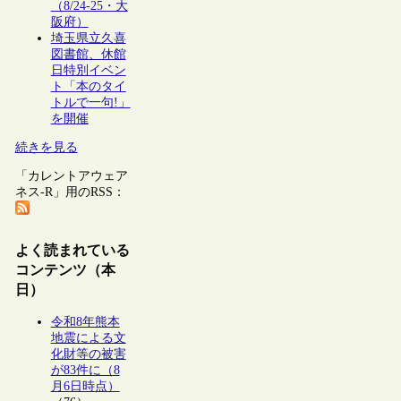
（8/24-25・大
阪府）
埼玉県立久喜
図書館、休館
日特別イベン
ト「本のタイ
トルで一句!」
を開催
続きを見る
「カレントアウェア
ネス-R」用のRSS：
よく読まれている
コンテンツ（本
日）
令和8年熊本
地震による文
化財等の被害
が83件に（8
月6日時点）