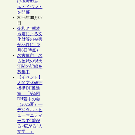
け体験型展
示・イベント
を開催
2026年08月07
日
令和8年熊本
地震による文
化財等の被害
が83件に（8
月6日時点）
名古屋市、名
古屋城の現天
守閣の記録を
募集中
【イベント】
人間文化研究
機構DH推進
室、「第5回
DH若手の会
（2026夏）―
デジタル・ヒ
ューマニティ
ーズで“繋が
る×広がる”人
文学―」