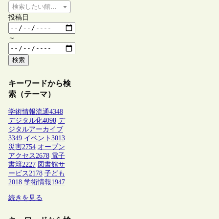
検索したい館種を選択してください
投稿日
～
検索
キーワードから検
索（テーマ）
学術情報流通
4348
デジタル化
4098
デ
ジタルアーカイブ
3349
イベント
3013
災害
2754
オープン
アクセス
2678
電子
書籍
2227
図書館サ
ービス
2178
子ども
2018
学術情報
1947
続きを見る