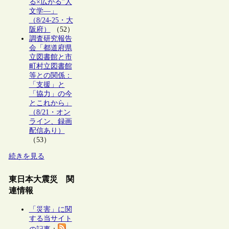
る×広がる”人
文学―」
（8/24-25・大
阪府）
（52）
調査研究報告
会「都道府県
立図書館と市
町村立図書館
等との関係：
「支援」と
「協力」の今
とこれから」
（8/21・オン
ライン、録画
配信あり）
（53）
続きを見る
東日本大震災 関
連情報
「災害」に関
する当サイト