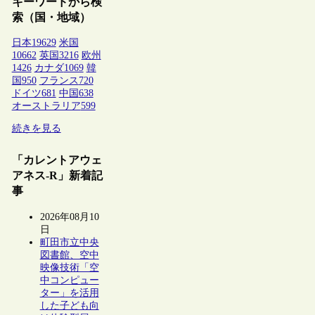
キーワードから検
索（国・地域）
日本
19629
米国
10662
英国
3216
欧州
1426
カナダ
1069
韓
国
950
フランス
720
ドイツ
681
中国
638
オーストラリア
599
続きを見る
「カレントアウェ
アネス-R」新着記
事
2026年08月10
日
町田市立中央
図書館、空中
映像技術「空
中コンピュー
ター」を活用
した子ども向