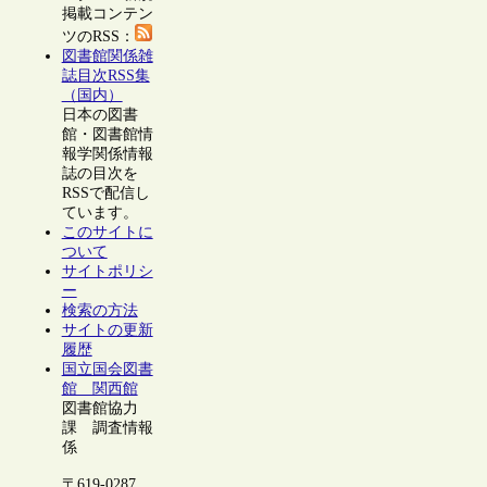
掲載コンテン
ツのRSS：
図書館関係雑
誌目次RSS集
（国内）
日本の図書
館・図書館情
報学関係情報
誌の目次を
RSSで配信し
ています。
このサイトに
ついて
サイトポリシ
ー
検索の方法
サイトの更新
履歴
国立国会図書
館 関西館
図書館協力
課 調査情報
係
〒619-0287