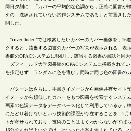
同日夕刻に，「カバーの平均的な色調から，正確に図書が
えの，洗練されていない試作システムである」と前置きした上で，カバ
開した。
“cover finder!”では検索したいカバーのカバー画像を，16
クすると，該当する図書のカバーの写真が表示される。表
書館のOPACシステムに移動し，該当する図書の書誌と同
ーズフィールド大学図書館のOPACシステムに搭載されて
を指定せず，ランダムに色を選び，同時に同じ色の図書のカバーを表示
パターンはさらに，手書きイメージから画像共有サイト“flickr
イメージから類似したカバーをもつ図書を検索するシステム
画素の色調データをデータベース化して利用しているが，
にたどり着けないという技術的課題が存在することを，2月
トが寄せられており，技術のことはよくわからないがすば
16分割すればよいのでは，といった提案も含まれている。