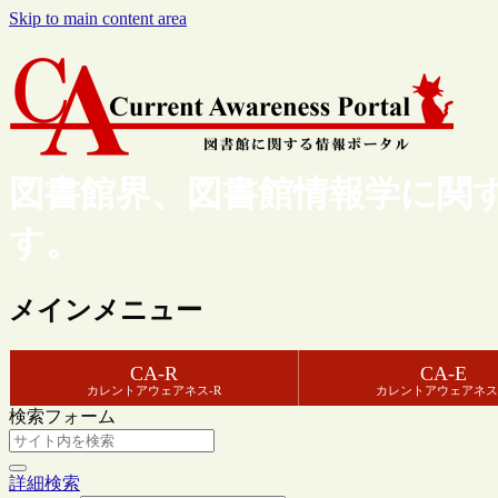
Skip to main content area
図書館界、図書館情報学に関
す。
メインメニュー
CA-R
CA-E
カレントアウェアネス-R
カレントアウェアネス
検索フォーム
詳細検索