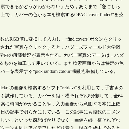
検索できるかどうかわからない」ため，あくまで「急ごしら
ーの色から本を検索するOPAC“cover finder!”を公
進数のRGB値に変換して入力し，“find covers”ボタンをクリッ
示された写真をクリックすると，ハダーズフィールド大学図
大学内の所蔵状況が表示される。カバー写真のデータは，ハダ
いるものを加工して用いている。また検索画面からは特定の色
する“pick random colour”機能も装備している。
”の画像を検索するソフト“retrievr”を利用して，手書きの
も試作している。カバーを縦・横それぞれ8分割して，全64
検索に時間がかかることや，入力画像から意図する本に正確
1日の記事で明らかにしている。この記事にも複数のコメン
らしい，といった感想ばかりでなく，画像を縦・横それぞれ
パターンも同じアイデアにたどり着き，現在作成中であると