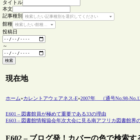
タイトル
本文
記事種別
検索したい記事種別を選択してください
館種
検索したい館種を選択してください
投稿日
～
検索
現在地
ホーム
»
カレントアウェアネス-E
»
2007年 （通号No.98-No.1
E601 – 図書館員が極めて重要である33の理由
E603 – 図書館情報協会年次大会に見る南アフリカ図書館界
E602 – ブログ発！カバーの色で検索す