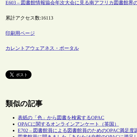
E603 – 図書館情報協会年次大会に見る南アフリカ図書館界
累計アクセス数:
16113
印刷用ページ
カレントアウェアネス・ポータル
類似の記事
表紙の「色」から図書を検索するOPAC
OPACに関するオンラインアンケート（英国）
E702 – 図書館員による図書館員のためのOPAC満足度
図書館員に聞きました「あなたは自館のOPACに満足