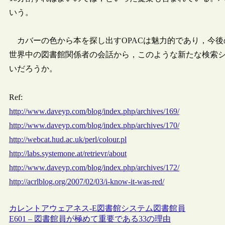
いう。
カバーの色から本を探し出すOPACは魅力的であり，今後
世界中の図書館関係者の会話から，このような新たな検索
いだろうか。
Ref:
http://www.daveyp.com/blog/index.php/archives/169/
http://www.daveyp.com/blog/index.php/archives/170/
http://webcat.hud.ac.uk/perl/colour.pl
http://labs.systemone.at/retrievr/about
http://www.daveyp.com/blog/index.php/archives/172/
http://acrlblog.org/2007/02/03/i-know-it-was-red/
カレントアウェアネス-E
図書館システム
図書館員
E601 – 図書館員が極めて重要である33の理由