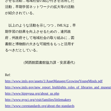
させる活動，地域社会の結び付きを活用した
活動，早期学習ネットワークの拡大等の活動
が紹介されている。
以上のような活動を示しつつ，IMLSは，早
期学習の効果を向上させるための，連邦政
府，州政府そして地域社会の取り組みに，図
書館と博物館の大きな可能性をもっと活用す
るべきだとしている。
（関西館図書館協力課・安原通代）
Ref:
http://www.imls.gov/assets/1/AssetManager/GrowingYoungMinds.pdf
http://www.imls.gov/new_report_highlights_roles_of_libraries_and_museu
http://www.hippyusa.org/about_us.php
http://www.nysci.org/visit/families/littlemakers
http://www.corestandards.org/about-the-standards