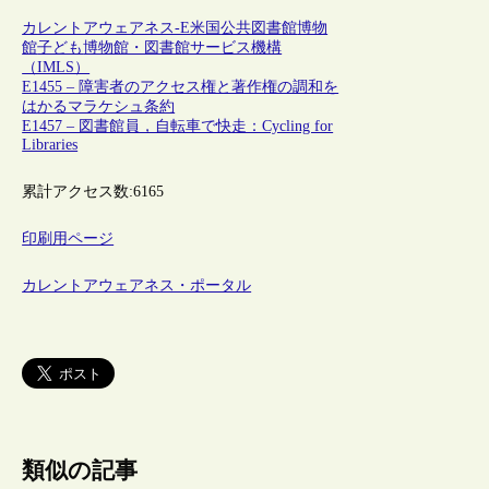
カレントアウェアネス-E
米国
公共図書館
博物
館
子ども
博物館・図書館サービス機構
（IMLS）
E1455 – 障害者のアクセス権と著作権の調和を
はかるマラケシュ条約
E1457 – 図書館員，自転車で快走：Cycling for
Libraries
累計アクセス数:
6165
印刷用ページ
カレントアウェアネス・ポータル
類似の記事