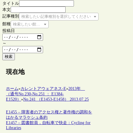
タイトル
本文
記事種別
検索したい記事種別を選択してください
館種
検索したい館種を選択してください
投稿日
～
検索
現在地
ホーム
»
カレントアウェアネス-E
»
2013年
（通号No.230-No.251 ： E1384-
E1520）
»
No.241 （E1453-E1458） 2013.07.25
E1455 – 障害者のアクセス権と著作権の調和を
はかるマラケシュ条約
E1457 – 図書館員，自転車で快走：Cycling for
Libraries