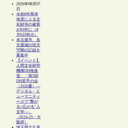
2026年08月07
日
令和8年熊本
地震による文
化財等の被害
が83件に（8
月6日時点）
名古屋市、名
古屋城の現天
守閣の記録を
募集中
【イベント】
人間文化研究
機構DH推進
室、「第5回
DH若手の会
（2026夏）―
デジタル・ヒ
ューマニティ
ーズで“繋が
る×広がる”人
文学―」
（8/24-25・大
阪府）
埼玉県立久喜