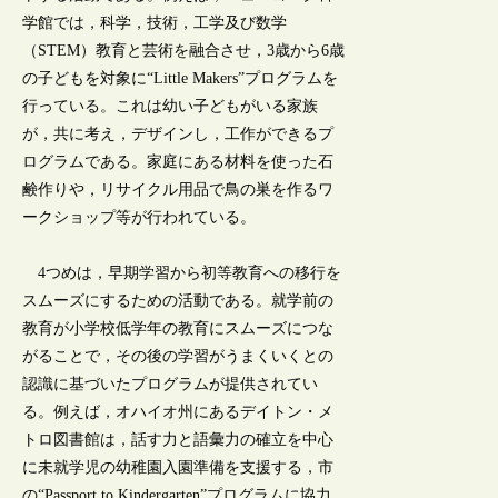
学館では，科学，技術，工学及び数学
（STEM）教育と芸術を融合させ，3歳から6歳
の子どもを対象に“Little Makers”プログラムを
行っている。これは幼い子どもがいる家族
が，共に考え，デザインし，工作ができるプ
ログラムである。家庭にある材料を使った石
鹸作りや，リサイクル用品で鳥の巣を作るワ
ークショップ等が行われている。
4つめは，早期学習から初等教育への移行を
スムーズにするための活動である。就学前の
教育が小学校低学年の教育にスムーズにつな
がることで，その後の学習がうまくいくとの
認識に基づいたプログラムが提供されてい
る。例えば，オハイオ州にあるデイトン・メ
トロ図書館は，話す力と語彙力の確立を中心
に未就学児の幼稚園入園準備を支援する，市
の“Passport to Kindergarten”プログラムに協力