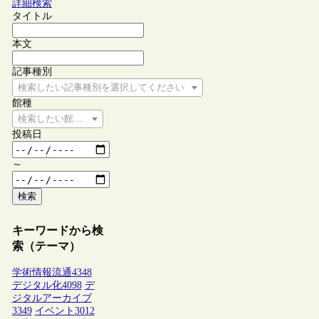
詳細検索
タイトル
本文
記事種別
検索したい記事種別を選択してください
館種
検索したい館種を選択してください
投稿日
～
検索
キーワードから検
索（テーマ）
学術情報流通
4348
デジタル化
4098
デ
ジタルアーカイブ
3349
イベント
3012