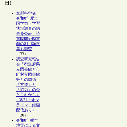
日）
文部科学省、
令和8年度全
国学力・学習
状況調査の結
果を公表：読
書時間や図書
館の利用頻度
等も調査
（33）
調査研究報告
会「都道府県
立図書館と市
町村立図書館
等との関係：
「支援」と
「協力」の今
とこれから」
（8/21・オン
ライン、録画
配信あり）
（30）
令和8年熊本
地震による文