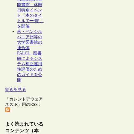
図書館、休館
日特別イベン
ト「本のタイ
トルで一句!」
を開催
米・ペンシル
バニア州等の
大学図書館の
連合体
PALCI、図書
館によるシス
テム相互運用
性評価のため
のガイドを公
開
続きを見る
「カレントアウェア
ネス-R」用のRSS：
よく読まれている
コンテンツ（本