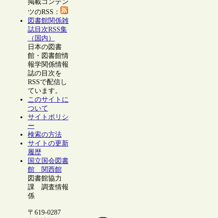
掲載コンテン
ツのRSS：
図書館関係雑
誌目次RSS集
（国内）
日本の図書
館・図書館情
報学関係情報
誌の目次を
RSSで配信し
ています。
このサイトに
ついて
サイトポリシ
ー
検索の方法
サイトの更新
履歴
国立国会図書
館 関西館
図書館協力
課 調査情報
係
〒619-0287