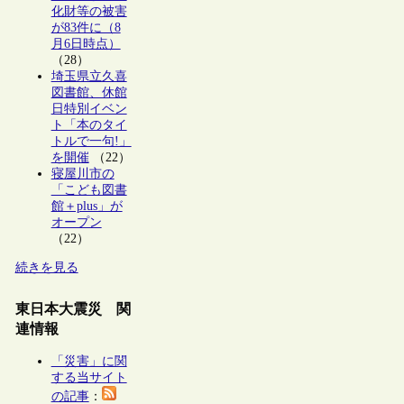
化財等の被害
が83件に（8
月6日時点）
（28）
埼玉県立久喜
図書館、休館
日特別イベン
ト「本のタイ
トルで一句!」
を開催
（22）
寝屋川市の
「こども図書
館＋plus」が
オープン
（22）
続きを見る
東日本大震災 関
連情報
「災害」に関
する当サイト
の記事
：