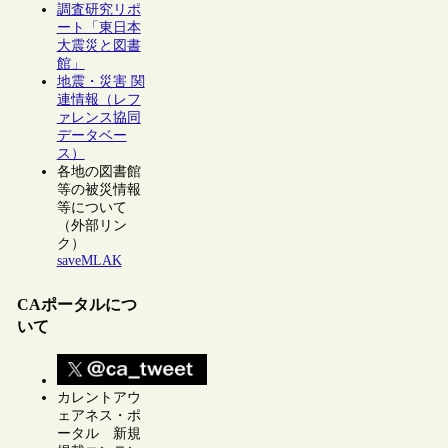
調査研究リポ
ート「東日本
大震災と図書
館」
地震・災害 関
連情報（レフ
ァレンス協同
データベー
ス）
各地の図書館
等の被災情報
等について
（外部リン
ク）
saveMLAK
CAポータルにつ
いて
カレントアウ
ェアネス・ポ
ータル 新規