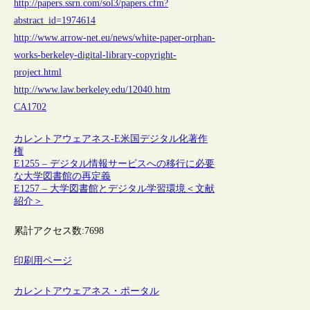
http://papers.ssrn.com/sol3/papers.cfm?
abstract_id=1974614
http://www.arrow-net.eu/news/white-paper-orphan-
works-berkeley-digital-library-copyright-
project.html
http://www.law.berkeley.edu/12040.htm
CA1702
カレントアウェアネス-E
米国
デジタル化
著作
権
E1255 – デジタル情報サービスへの移行に必要
な大学図書館の再定義
E1257 – 大学図書館とデジタル学習環境＜文献
紹介＞
累計アクセス数:
7698
印刷用ページ
カレントアウェアネス・ポータル