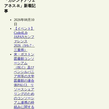
「カレントアウェ
アネス-R」新着記
事
2026年08月10
日
【イベント】
Code4Lib
JAPANカンフ
ァレンス
2026（9/6-7・
三重県）
米・ボストン
図書館コンソ
ーシアム
（BLC）及び
ペンシルバニ
ア州等の大学
図書館の連合
体PALCI、リ
ソースシェア
リングのため
のコンソーシ
アム連携の枠
組みに関する