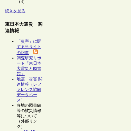
（3）
続きを見る
東日本大震災 関
連情報
「災害」に関
する当サイト
の記事
：
調査研究リポ
ート「東日本
大震災と図書
館」
地震・災害 関
連情報（レフ
ァレンス協同
データベー
ス）
各地の図書館
等の被災情報
等について
（外部リン
ク）