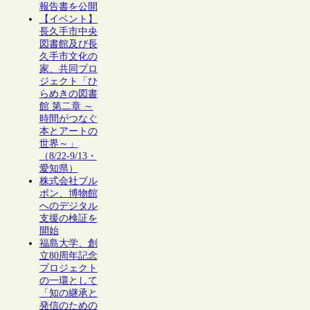
報告書を公開
【イベント】
長久手市中央
図書館及び長
久手市文化の
家、共同プロ
ジェクト「ひ
らめきの図書
館 第二章 ～
時間がつなぐ
本とアートの
世界～」
（8/22-9/13・
愛知県）
株式会社ブル
ボン、博物館
へのデジタル
支援の検証を
開始
福島大学、創
立80周年記念
プロジェクト
の一環として
「知の継承と
発信のための