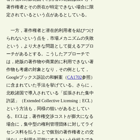
著作権者とその所在が特定できない場合に限
定されているという点があるとしている。
一方，著作権者と潜在的利用者を結びつけ
られないという点を，市場メカニズムの失敗
という，より大きな問題として捉えるアプロ
ーチがあるとする。こうしたアプローチで
は，絶版の著作物や商業的に利用できない著
作物も考慮の対象となり，その例として，
Googleブックス訴訟の和解案（
CA1702
参照）
に含まれていた手法を挙げている。さらに，
北欧諸国で導入されている「拡張された集中
許諾」（Extended Collective Licensing；ECL）
という方法も，同様の狙いがあるとしてい
る。ECLは，著作権交渉コストが膨大になる
場合に，集中型の権利管理団体に対してライ
センス料を払うことで個別の著作権者との交
渉なしに利用を可能にするという仕組みであ