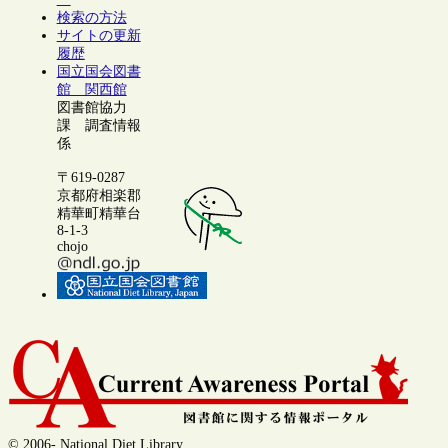
検索の方法
サイトの更新
履歴
国立国会図書
館 関西館
図書館協力
課 調査情報
係
〒619-0287
京都府相楽郡
精華町精華台
8-1-3
chojo
© 2006- National Diet Library