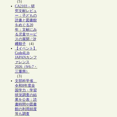
（5）
CA2103 – 研
究文献レビュ
ー：子どもの
読書と図書館
をめぐる20
年：文献にみ
る児童サービ
スの展開 / 汐
﨑順子
（4）
【イベント】
Code4Lib
JAPANカンフ
ァレンス
2026（9/6-7・
三重県）
（3）
文部科学省、
令和8年度全
国学力・学習
状況調査の結
果を公表：読
書時間や図書
館の利用頻度
等も調査