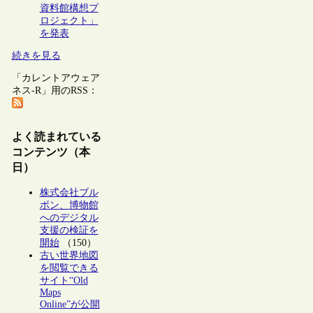
資料館構想プ
ロジェクト」
を発表
続きを見る
「カレントアウェア
ネス-R」用のRSS：
よく読まれている
コンテンツ（本
日）
株式会社ブル
ボン、博物館
へのデジタル
支援の検証を
開始
（150）
古い世界地図
を閲覧できる
サイト“Old
Maps
Online”が公開