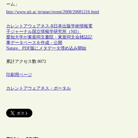
ーム」
http://www.nii.ac.jp/sparc/event/2008/20081216.html
カレントアウェアネス-R
日本
出版
学術情報
電
子ジャーナル
国立情報学研究所（NII）
愛知大学が東亜同文書院・東亜同文会雑誌記
事データベースを作成・公開
Nature、PDF版にメタデータ埋め込み開始
累計アクセス数:
8072
印刷用ページ
カレントアウェアネス・ポータル