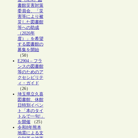
書館災害対策
委員会、「災
害等により被
災した図書館
等への助成
（2026年
度）」を希望
する図書館の
募集を開始
（50）
E2904 – フラ
ンスの図書館
等のためのア
クセシビリテ
ィ・ガイド
（26）
埼玉県立久喜
図書館、休館
日特別イベン
ト「本のタイ
トルで一句!」
を開催
（25）
令和8年熊本
地震による文