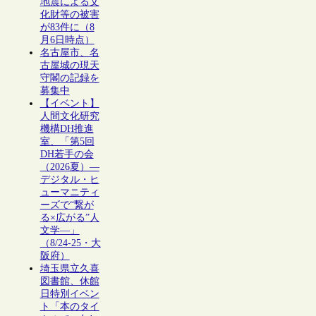
地震による文
化財等の被害
が83件に（8
月6日時点）
名古屋市、名
古屋城の現天
守閣の記録を
募集中
【イベント】
人間文化研究
機構DH推進
室、「第5回
DH若手の会
（2026夏）―
デジタル・ヒ
ューマニティ
ーズで“繋が
る×広がる”人
文学―」
（8/24-25・大
阪府）
埼玉県立久喜
図書館、休館
日特別イベン
ト「本のタイ