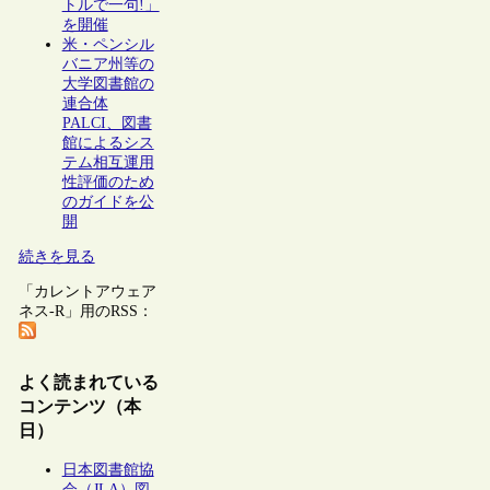
トルで一句!」
を開催
米・ペンシル
バニア州等の
大学図書館の
連合体
PALCI、図書
館によるシス
テム相互運用
性評価のため
のガイドを公
開
続きを見る
「カレントアウェア
ネス-R」用のRSS：
よく読まれている
コンテンツ（本
日）
日本図書館協
会（JLA）図