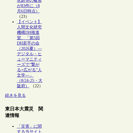
化財等の被害
が83件に（8
月6日時点）
（23）
【イベント】
人間文化研究
機構DH推進
室、「第5回
DH若手の会
（2026夏）―
デジタル・ヒ
ューマニティ
ーズで“繋が
る×広がる”人
文学―」
（8/24-25・大
阪府）
（22）
続きを見る
東日本大震災 関
連情報
「災害」に関
する当サイト