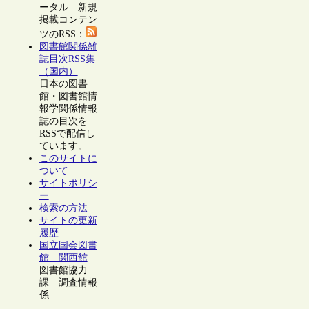
ータル 新規
掲載コンテン
ツのRSS：
図書館関係雑
誌目次RSS集
（国内）
日本の図書
館・図書館情
報学関係情報
誌の目次を
RSSで配信し
ています。
このサイトに
ついて
サイトポリシ
ー
検索の方法
サイトの更新
履歴
国立国会図書
館 関西館
図書館協力
課 調査情報
係