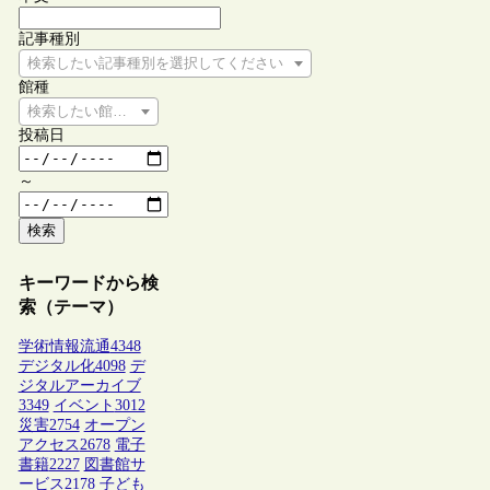
記事種別
検索したい記事種別を選択してください
館種
検索したい館種を選択してください
投稿日
～
検索
キーワードから検
索（テーマ）
学術情報流通
4348
デジタル化
4098
デ
ジタルアーカイブ
3349
イベント
3012
災害
2754
オープン
アクセス
2678
電子
書籍
2227
図書館サ
ービス
2178
子ども