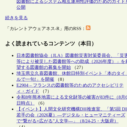
図書館によるシステム相互運用性評価のためのガイド
公開
続きを見る
「カレントアウェアネス-R」用のRSS：
よく読まれているコンテンツ（本日）
日本図書館協会（JLA）図書館災害対策委員会、「災
等により被災した図書館等への助成（2026年度）」を
望する図書館の募集を開始
（27）
埼玉県立久喜図書館、休館日特別イベント「本のタイ
ルで一句!」を開催
（8）
E2904 – フランスの図書館等のためのアクセシビリテ
ィ・ガイド
（7）
令和8年熊本地震による文化財等の被害が83件に（8月
日時点）
（6）
【イベント】人間文化研究機構DH推進室、「第5回 D
若手の会（2026夏）―デジタル・ヒューマニティーズ
で“繋がる×広がる”人文学―」（8/24-25・大阪府）
（4）