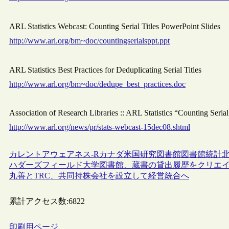
ARL Statistics Webcast: Counting Serial Titles PowerPoint Slides
http://www.arl.org/bm~doc/countingserialsppt.ppt
ARL Statistics Best Practices for Deduplicating Serial Titles
http://www.arl.org/bm~doc/dedupe_best_practices.doc
Association of Research Libraries :: ARL Statistics “Counting Seri
http://www.arl.org/news/pr/stats-webcast-15dec08.shtml
カレントアウェアネス-R
カナダ
米国
研究図書館
図書館統計
ハダーズフィールド大学図書館、蔵書の貸出履歴をクリエ
丸善とTRC、共同持株会社を設立して経営統合へ
累計アクセス数:
6822
印刷用ページ