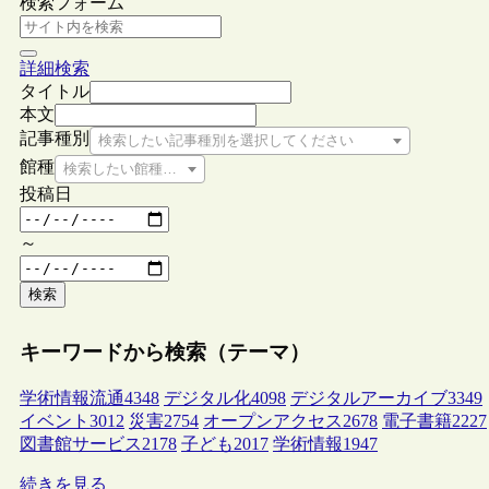
検索フォーム
詳細検索
タイトル
本文
記事種別
検索したい記事種別を選択してください
館種
検索したい館種を選択してください
投稿日
～
検索
キーワードから検索（テーマ）
学術情報流通
4348
デジタル化
4098
デジタルアーカイブ
3349
イベント
3012
災害
2754
オープンアクセス
2678
電子書籍
2227
図書館サービス
2178
子ども
2017
学術情報
1947
続きを見る