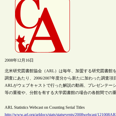
2008年12月16日
北米研究図書館協会（ARL）は毎年、加盟する研究図書館を対
調査にあたり、2006/2007年度分から新たに加わった調
ARLがウェブキャストで行った解説の動画、プレゼンテー
等の重複や、分館を有する大学図書館の場合の各館間での
ARL Statistics Webcast on Counting Serial Titles
http://www.arl.org/arldocs/stats/statsevents/2008webcast/121008A