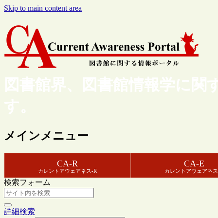
Skip to main content area
図書館界、図書館情報学に関
す。
メインメニュー
CA-R
CA-E
カレントアウェアネス-R
カレントアウェアネス
検索フォーム
詳細検索