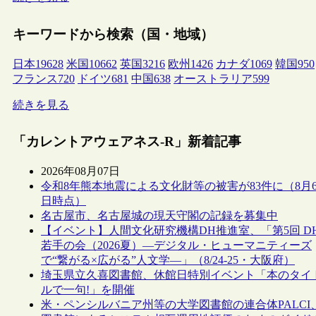
キーワードから検索（国・地域）
日本
19628
米国
10662
英国
3216
欧州
1426
カナダ
1069
韓国
950
フランス
720
ドイツ
681
中国
638
オーストラリア
599
続きを見る
「カレントアウェアネス-R」新着記事
2026年08月07日
令和8年熊本地震による文化財等の被害が83件に（8月
日時点）
名古屋市、名古屋城の現天守閣の記録を募集中
【イベント】人間文化研究機構DH推進室、「第5回 D
若手の会（2026夏）―デジタル・ヒューマニティーズ
で“繋がる×広がる”人文学―」（8/24-25・大阪府）
埼玉県立久喜図書館、休館日特別イベント「本のタイ
ルで一句!」を開催
米・ペンシルバニア州等の大学図書館の連合体PALCI