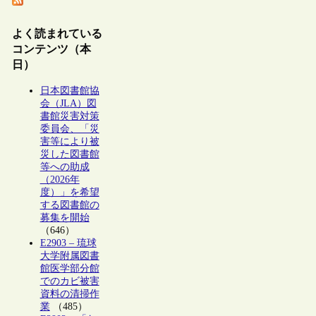
よく読まれている
コンテンツ（本
日）
日本図書館協
会（JLA）図
書館災害対策
委員会、「災
害等により被
災した図書館
等への助成
（2026年
度）」を希望
する図書館の
募集を開始
（646）
E2903 – 琉球
大学附属図書
館医学部分館
でのカビ被害
資料の清掃作
業
（485）