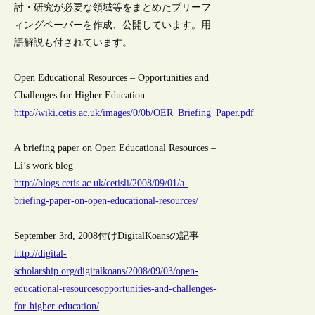
討・研究が必要な領域等をまとめたブリーフ
ィングペーパーを作成、公開しています。用
語解説も付されています。
Open Educational Resources – Opportunities and
Challenges for Higher Education
http://wiki.cetis.ac.uk/images/0/0b/OER_Briefing_Paper.pdf
A briefing paper on Open Educational Resources –
Li’s work blog
http://blogs.cetis.ac.uk/cetisli/2008/09/01/a-
briefing-paper-on-open-educational-resources/
September 3rd, 2008付けDigitalKoansの記事
http://digital-
scholarship.org/digitalkoans/2008/09/03/open-
educational-resourcesopportunities-and-challenges-
for-higher-education/