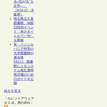
る×広がる”人
文学―」
（8/24-25・大
阪府）
埼玉県立久喜
図書館、休館
日特別イベン
ト「本のタイ
トルで一句!」
を開催
米・ペンシル
バニア州等の
大学図書館の
連合体
PALCI、図書
館によるシス
テム相互運用
性評価のため
のガイドを公
開
続きを見る
「カレントアウェア
ネス-R」用のRSS：