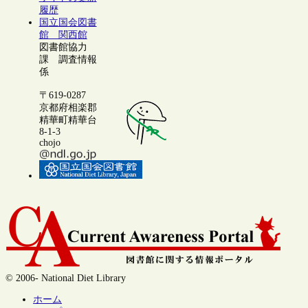
履歴
国立国会図書
館 関西館
図書館協力
課 調査情報
係
〒619-0287
京都府相楽郡
精華町精華台
8-1-3
chojo
© 2006- National Diet Library
ホーム