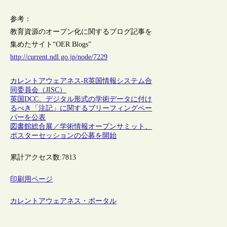
参考：
教育資源のオープン化に関するブログ記事を
集めたサイト“OER Blogs”
http://current.ndl.go.jp/node/7229
カレントアウェアネス-R
英国情報システム合
同委員会（JISC）
英国DCC、デジタル形式の学術データに付け
るべき「注記」に関するブリーフィングペー
パーを公表
図書館総合展／学術情報オープンサミット、
ポスターセッションの公募を開始
累計アクセス数:
7813
印刷用ページ
カレントアウェアネス・ポータル