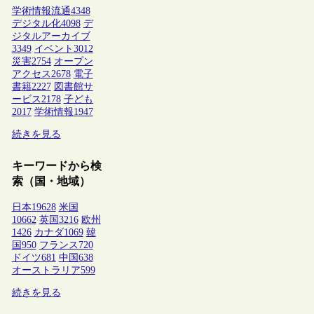
学術情報流通
4348
デジタル化
4098
デ
ジタルアーカイブ
3349
イベント
3012
災害
2754
オープン
アクセス
2678
電子
書籍
2227
図書館サ
ービス
2178
子ども
2017
学術情報
1947
続きを見る
キーワードから検
索（国・地域）
日本
19628
米国
10662
英国
3216
欧州
1426
カナダ
1069
韓
国
950
フランス
720
ドイツ
681
中国
638
オーストラリア
599
続きを見る