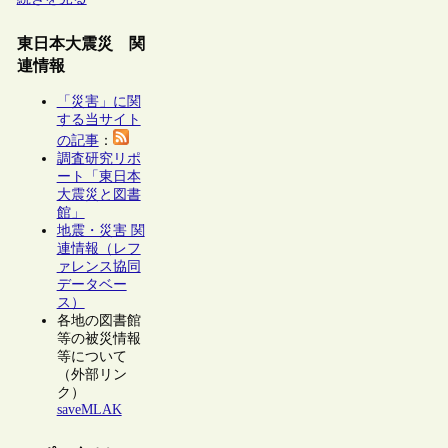
東日本大震災 関
連情報
「災害」に関
する当サイト
の記事
：
調査研究リポ
ート「東日本
大震災と図書
館」
地震・災害 関
連情報（レフ
ァレンス協同
データベー
ス）
各地の図書館
等の被災情報
等について
（外部リン
ク）
saveMLAK