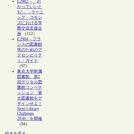
E2902 – 「わ
かっていいと
も!」：ラーニ
ング・コモン
ズにおける学
際交流支援企
画
（112）
E2904 – フラ
ンスの図書館
等のためのア
クセシビリテ
ィ・ガイド
（97）
東京大学附属
図書館、第2
回デジタル図
書館コンペテ
ィション「東
大図書館をデ
ザインせよ！
Next Library
Challenge
2030」を開催
（94）
続きを見る