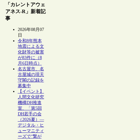
「カレントアウェ
アネス-R」新着記
事
2026年08月07
日
令和8年熊本
地震による文
化財等の被害
が83件に（8
月6日時点）
名古屋市、名
古屋城の現天
守閣の記録を
募集中
【イベント】
人間文化研究
機構DH推進
室、「第5回
DH若手の会
（2026夏）―
デジタル・ヒ
ューマニティ
ーズで“繋が