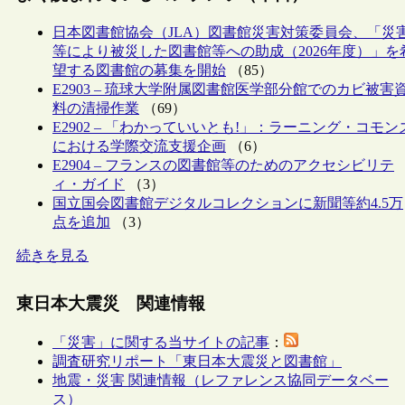
日本図書館協会（JLA）図書館災害対策委員会、「災
等により被災した図書館等への助成（2026年度）」を
望する図書館の募集を開始
（85）
E2903 – 琉球大学附属図書館医学部分館でのカビ被害
料の清掃作業
（69）
E2902 – 「わかっていいとも!」：ラーニング・コモン
における学際交流支援企画
（6）
E2904 – フランスの図書館等のためのアクセシビリテ
ィ・ガイド
（3）
国立国会図書館デジタルコレクションに新聞等約4.5万
点を追加
（3）
続きを見る
東日本大震災 関連情報
「災害」に関する当サイトの記事
：
調査研究リポート「東日本大震災と図書館」
地震・災害 関連情報（レファレンス協同データベー
ス）