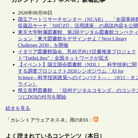
2026年08月06日
国立アートリサーチセンター（NCAR）、「全国美術
収蔵品サーチ「SHŪZŌ」活用講座」の鼎談内容を公
東京大学附属図書館、第2回デジタル図書館コンペテ
ション「東大図書館をデザインせよ！Next Library
Challenge 2030」を開催
イタリア図書館協会、乳幼児向け読書推進プロジェク
ト“TuttInLibro”：全国ネットワークが拡大
【イベント】国立国会図書館（NDL）、科学技術に関
する調査プロジェクト2026シンポジウム「AI for
Science―科学技術政策へのインパクト―」（9/11・オ
ライン）
県立長野図書館、「信州デジタルコモンズ」のコンテ
ツにDOIの付与を開始
続きを見る
「カレントアウェアネス-R」用のRSS：
よく読まれているコンテンツ（本日）