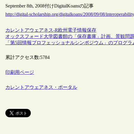
September 8th, 2008付けDigitalKoansの記事
http://digital-scholarship.org/digitalkoans/2008/09/08/interoperability
カレントアウェアネス-R
欧州
電子情報保存
オックスフォード大学図書館の「保存書庫」計画、景観問
「第5回情報プロフェッショナルシンポジウム」のプログラ
累計アクセス数:
5784
印刷用ページ
カレントアウェアネス・ポータル