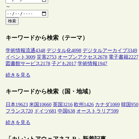
～
検索
キーワードから検索（テーマ）
学術情報流通
4348
デジタル化
4098
デジタルアーカイブ
3349
イベント
3009
災害
2753
オープンアクセス
2678
電子書籍
2227
図書館サービス
2178
子ども
2017
学術情報
1947
続きを見る
キーワードから検索（国・地域）
日本
19623
米国
10660
英国
3216
欧州
1426
カナダ
1069
韓国
950
フランス
720
ドイツ
681
中国
638
オーストラリア
599
続きを見る
「カレントアウェアネス-R」新着記事