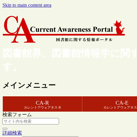
Skip to main content area
図書館界、図書館情報学に関
す。
メインメニュー
CA-R
CA-E
カレントアウェアネス-R
カレントアウェアネス
検索フォーム
詳細検索