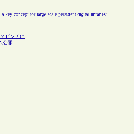
-a-key-concept-for-large-scale-persistent-digital-libraries/
題でピンチに
ム公開