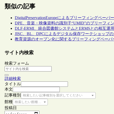
類似の記事
DigitalPreservationEuropeによるブリーフィングペーパ
DPE、音楽・映像資料の識別子“UMID”のブリーフィ
DLF-ERMI、統合図書館システムとERMSとの相互
JISC、BL、DPCによるデジタル保存ワークショップ
教育資源のオープン化に関するブリーフィングペーパ
サイト内検索
検索フォーム
詳細検索
タイトル
本文
記事種別
検索したい記事種別を選択してください
館種
検索したい館種を選択してください
投稿日