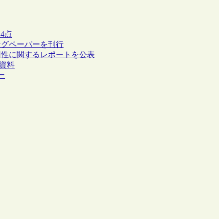
ー4点
ングペーパーを刊行
運用性に関するレポートを公表
の資料
ー