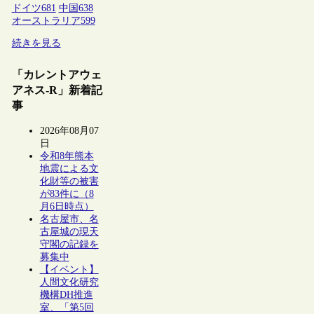
ドイツ
681
中国
638
オーストラリア
599
続きを見る
「カレントアウェ
アネス-R」新着記
事
2026年08月07
日
令和8年熊本
地震による文
化財等の被害
が83件に（8
月6日時点）
名古屋市、名
古屋城の現天
守閣の記録を
募集中
【イベント】
人間文化研究
機構DH推進
室、「第5回