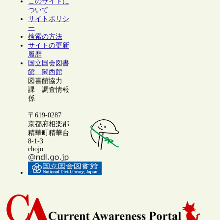
このサイトに
ついて
サイトポリシ
ー
検索の方法
サイトの更新
履歴
国立国会図書
館 関西館
図書館協力
課 調査情報
係
〒619-0287
京都府相楽郡
精華町精華台
8-1-3
chojo