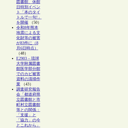
図書館、休館
日特別イベン
ト「本のタイ
トルで一句!」
を開催
（50）
令和8年熊本
地震による文
化財等の被害
が83件に（8
月6日時点）
（48）
E2903 – 琉球
大学附属図書
館医学部分館
でのカビ被害
資料の清掃作
業
（43）
調査研究報告
会「都道府県
立図書館と市
町村立図書館
等との関係：
「支援」と
「協力」の今
とこれから」