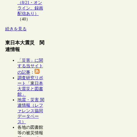
（8/21・オン
ライン、録画
配信あり）
（40）
続きを見る
東日本大震災 関
連情報
「災害」に関
する当サイト
の記事
：
調査研究リポ
ート「東日本
大震災と図書
館」
地震・災害 関
連情報（レフ
ァレンス協同
データベー
ス）
各地の図書館
等の被災情報