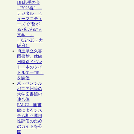
DH若手の会
（2026夏）―
デジタル・ヒ
ューマニティ
ーズで“繋が
る×広がる”人
文学―」
（8/24-25・大
阪府）
埼玉県立久喜
図書館、休館
日特別イベン
ト「本のタイ
トルで一句!」
を開催
米・ペンシル
バニア州等の
大学図書館の
連合体
PALCI、図書
館によるシス
テム相互運用
性評価のため
のガイドを公
開