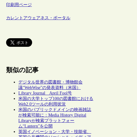
印刷用ページ
カレントアウェアネス・ポータル
類似の記事
デジタル世界の図書館・博物館会
議“WebWise”の発表資料（米国）
Library Journal April Fool号
米国の大学トップ100の図書館における
Web2.0ツールの利用状況
米国のパブリックドメインの映画雑誌
が検索可能に：Media History Digital
Libraryが検索プラットフォー
ム“Lantern”を公開
英国イノベーション・大学・技能省、