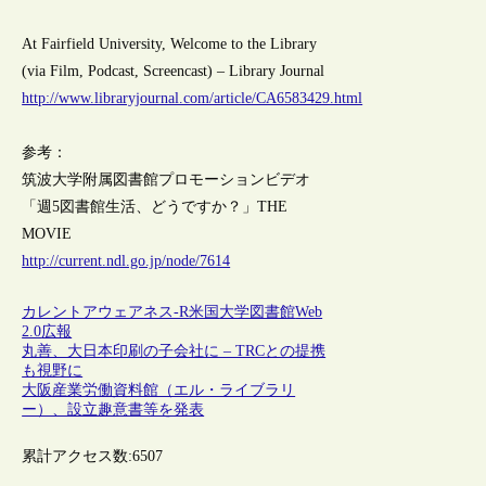
At Fairfield University, Welcome to the Library
(via Film, Podcast, Screencast) – Library Journal
http://www.libraryjournal.com/article/CA6583429.html
参考：
筑波大学附属図書館プロモーションビデオ
「週5図書館生活、どうですか？」THE
MOVIE
http://current.ndl.go.jp/node/7614
カレントアウェアネス-R
米国
大学図書館
Web
2.0
広報
丸善、大日本印刷の子会社に – TRCとの提携
も視野に
大阪産業労働資料館（エル・ライブラリ
ー）、設立趣意書等を発表
累計アクセス数:
6507