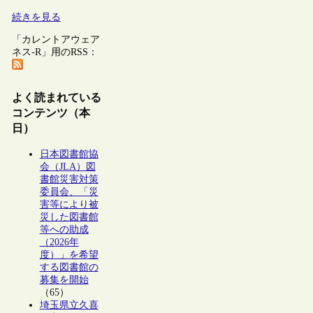
続きを見る
「カレントアウェア
ネス-R」用のRSS：
よく読まれている
コンテンツ（本
日）
日本図書館協
会（JLA）図
書館災害対策
委員会、「災
害等により被
災した図書館
等への助成
（2026年
度）」を希望
する図書館の
募集を開始
（65）
埼玉県立久喜