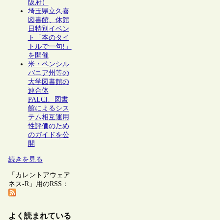
阪府）
埼玉県立久喜
図書館、休館
日特別イベン
ト「本のタイ
トルで一句!」
を開催
米・ペンシル
バニア州等の
大学図書館の
連合体
PALCI、図書
館によるシス
テム相互運用
性評価のため
のガイドを公
開
続きを見る
「カレントアウェア
ネス-R」用のRSS：
よく読まれている