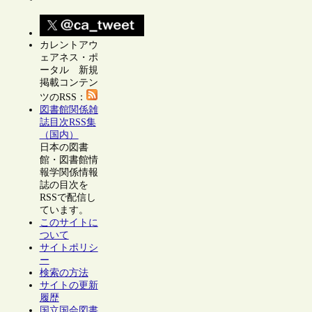
カレントアウ
ェアネス・ポ
ータル 新規
掲載コンテン
ツのRSS：
図書館関係雑
誌目次RSS集
（国内）
日本の図書
館・図書館情
報学関係情報
誌の目次を
RSSで配信し
ています。
このサイトに
ついて
サイトポリシ
ー
検索の方法
サイトの更新
履歴
国立国会図書