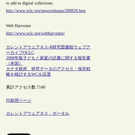
to add to digital collections
http://www.oclc.org/news/releases/200829.htm
Web Harvester
http://www.oclc.org/webharvester/
カレントアウェアネス-R
研究図書館
ウェブア
ーカイブ
OCLC
2008年版子どもと家庭の読書に関する報告書
（米国）
カナダ政府、研究データのアクセス・保存戦
略を検討するWGを設置
累計アクセス数:
7140
印刷用ページ
カレントアウェアネス・ポータル