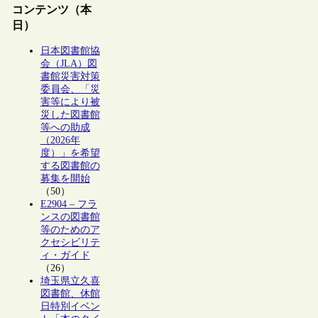
コンテンツ（本
日）
日本図書館協
会（JLA）図
書館災害対策
委員会、「災
害等により被
災した図書館
等への助成
（2026年
度）」を希望
する図書館の
募集を開始
（50）
E2904 – フラ
ンスの図書館
等のためのア
クセシビリテ
ィ・ガイド
（26）
埼玉県立久喜
図書館、休館
日特別イベン