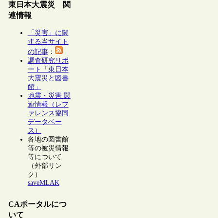
東日本大震災 関
連情報
「災害」に関
する当サイト
の記事
：
調査研究リポ
ート「東日本
大震災と図書
館」
地震・災害 関
連情報（レフ
ァレンス協同
データベー
ス）
各地の図書館
等の被災情報
等について
（外部リン
ク）
saveMLAK
CAポータルにつ
いて