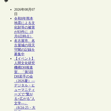
事
2026年08月07
日
令和8年熊本
地震による文
化財等の被害
が83件に（8
月6日時点）
名古屋市、名
古屋城の現天
守閣の記録を
募集中
【イベント】
人間文化研究
機構DH推進
室、「第5回
DH若手の会
（2026夏）―
デジタル・ヒ
ューマニティ
ーズで“繋が
る×広がる”人
文学―」
（8/24-25・大