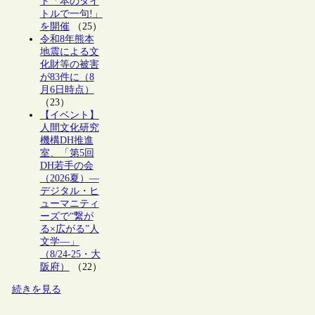
ト「本のタイ
トルで一句!」
を開催
（25）
令和8年熊本
地震による文
化財等の被害
が83件に（8
月6日時点）
（23）
【イベント】
人間文化研究
機構DH推進
室、「第5回
DH若手の会
（2026夏）―
デジタル・ヒ
ューマニティ
ーズで“繋が
る×広がる”人
文学―」
（8/24-25・大
阪府）
（22）
続きを見る