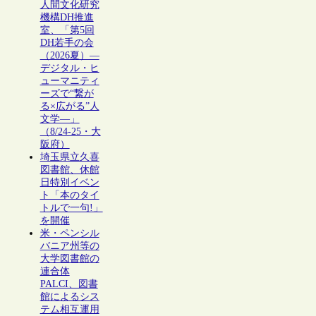
人間文化研究
機構DH推進
室、「第5回
DH若手の会
（2026夏）―
デジタル・ヒ
ューマニティ
ーズで“繋が
る×広がる”人
文学―」
（8/24-25・大
阪府）
埼玉県立久喜
図書館、休館
日特別イベン
ト「本のタイ
トルで一句!」
を開催
米・ペンシル
バニア州等の
大学図書館の
連合体
PALCI、図書
館によるシス
テム相互運用