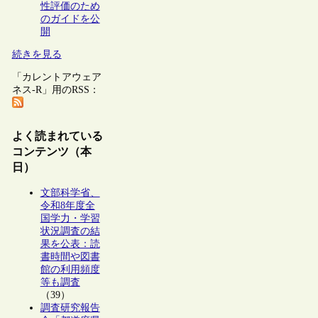
性評価のため
のガイドを公
開
続きを見る
「カレントアウェア
ネス-R」用のRSS：
よく読まれている
コンテンツ（本
日）
文部科学省、
令和8年度全
国学力・学習
状況調査の結
果を公表：読
書時間や図書
館の利用頻度
等も調査
（39）
調査研究報告