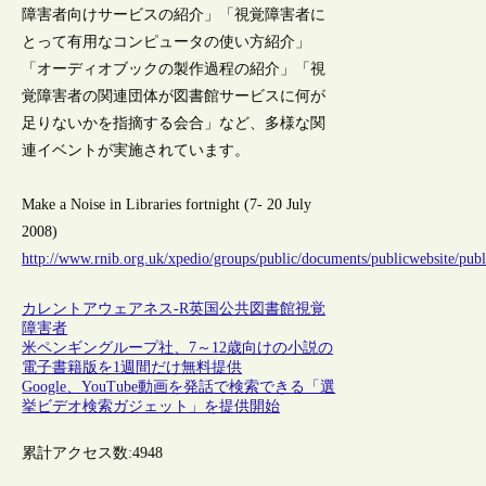
障害者向けサービスの紹介」「視覚障害者に
とって有用なコンピュータの使い方紹介」
「オーディオブックの製作過程の紹介」「視
覚障害者の関連団体が図書館サービスに何が
足りないかを指摘する会合」など、多様な関
連イベントが実施されています。
Make a Noise in Libraries fortnight (7- 20 July
2008)
http://www.rnib.org.uk/xpedio/groups/public/documents/publicwebsite/pu
カレントアウェアネス-R
英国
公共図書館
視覚
障害者
米ペンギングループ社、7～12歳向けの小説の
電子書籍版を1週間だけ無料提供
Google、YouTube動画を発話で検索できる「選
挙ビデオ検索ガジェット」を提供開始
累計アクセス数:
4948