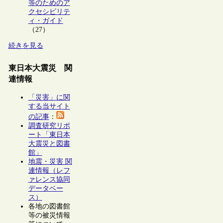
等のためのア
クセシビリテ
ィ・ガイド
（27）
続きを見る
東日本大震災 関
連情報
「災害」に関
する当サイト
の記事
：
調査研究リポ
ート「東日本
大震災と図書
館」
地震・災害 関
連情報（レフ
ァレンス協同
データベー
ス）
各地の図書館
等の被災情報