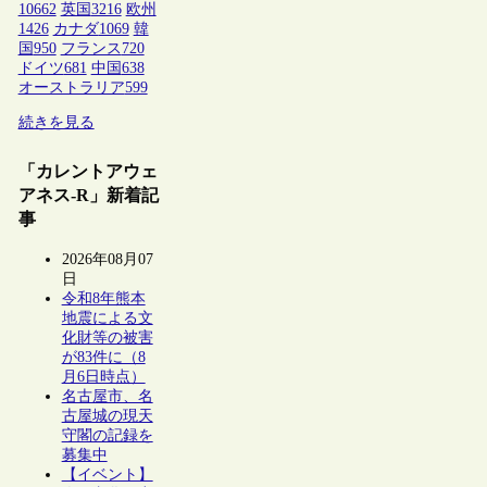
10662
英国
3216
欧州
1426
カナダ
1069
韓
国
950
フランス
720
ドイツ
681
中国
638
オーストラリア
599
続きを見る
「カレントアウェ
アネス-R」新着記
事
2026年08月07
日
令和8年熊本
地震による文
化財等の被害
が83件に（8
月6日時点）
名古屋市、名
古屋城の現天
守閣の記録を
募集中
【イベント】