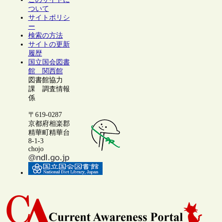
ついて
サイトポリシ
ー
検索の方法
サイトの更新
履歴
国立国会図書
館 関西館
図書館協力
課 調査情報
係
〒619-0287
京都府相楽郡
精華町精華台
8-1-3
chojo