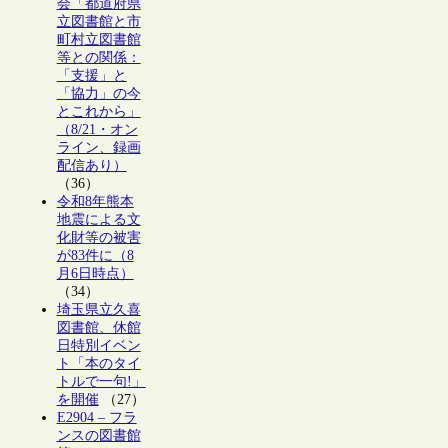
会「都道府県
立図書館と市
町村立図書館
等との関係：
「支援」と
「協力」の今
とこれから」
（8/21・オン
ライン、録画
配信あり）
（36）
令和8年熊本
地震による文
化財等の被害
が83件に（8
月6日時点）
（34）
埼玉県立久喜
図書館、休館
日特別イベン
ト「本のタイ
トルで一句!」
を開催
（27）
E2904 – フラ
ンスの図書館