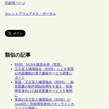
印刷用ページ
カレントアウェアネス・ポータル
類似の記事
RNIB、NLBを吸収合併（英国）
王立盲人擁護協会（RNIB）による英国
公共図書館の電子書籍サービス調査レ
ポート
英国・王立盲人擁護協会（RNIB）、録
音図書の制作開始80周年を迎え、視覚
障害者向けの録音図書サービスを無料
に
英国の王立盲人擁護協会（RNIB）が
Axiell社と視覚障害者向けオンラインカ
タログを開発へ