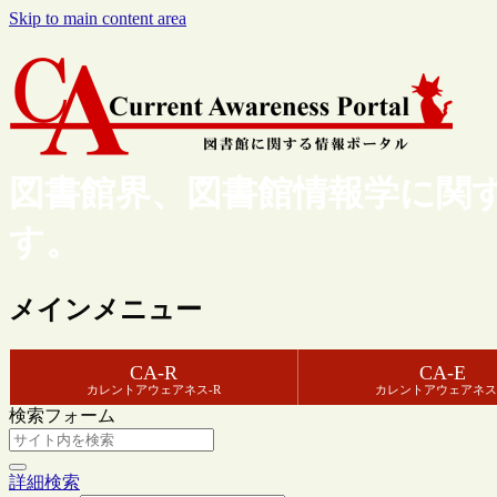
Skip to main content area
図書館界、図書館情報学に関
す。
メインメニュー
CA-R
CA-E
カレントアウェアネス-R
カレントアウェアネス
検索フォーム
詳細検索