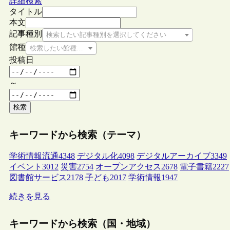
詳細検索
タイトル
本文
記事種別
検索したい記事種別を選択してください
館種
検索したい館種を選択してください
投稿日
～
検索
キーワードから検索（テーマ）
学術情報流通
4348
デジタル化
4098
デジタルアーカイブ
3349
イベント
3012
災害
2754
オープンアクセス
2678
電子書籍
2227
図書館サービス
2178
子ども
2017
学術情報
1947
続きを見る
キーワードから検索（国・地域）