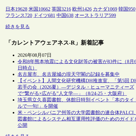
日本
19628
米国
10662
英国
3216
欧州
1426
カナダ
1069
韓国
950
フランス
720
ドイツ
681
中国
638
オーストラリア
599
続きを見る
「カレントアウェアネス-R」新着記事
2026年08月07日
令和8年熊本地震による文化財等の被害が83件に（8月
日時点）
名古屋市、名古屋城の現天守閣の記録を募集中
【イベント】人間文化研究機構DH推進室、「第5回 D
若手の会（2026夏）―デジタル・ヒューマニティーズ
で“繋がる×広がる”人文学―」（8/24-25・大阪府）
埼玉県立久喜図書館、休館日特別イベント「本のタイ
ルで一句!」を開催
米・ペンシルバニア州等の大学図書館の連合体PALCI
図書館によるシステム相互運用性評価のためのガイド
公開