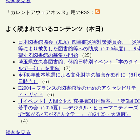
続きを見る
「カレントアウェアネス-R」用のRSS：
よく読まれているコンテンツ（本日）
日本図書館協会（JLA）図書館災害対策委員会、「災
等により被災した図書館等への助成（2026年度）」を
望する図書館の募集を開始
（25）
埼玉県立久喜図書館、休館日特別イベント「本のタイ
ルで一句!」を開催
（7）
令和8年熊本地震による文化財等の被害が83件に（8月
日時点）
（6）
E2904 – フランスの図書館等のためのアクセシビリテ
ィ・ガイド
（6）
【イベント】人間文化研究機構DH推進室、「第5回 D
若手の会（2026夏）―デジタル・ヒューマニティーズ
で“繋がる×広がる”人文学―」（8/24-25・大阪府）
（4）
続きを見る