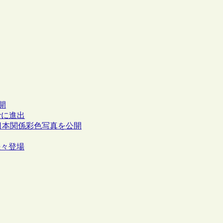
公開
rに進出
期の日本関係彩色写真を公開
続々登場