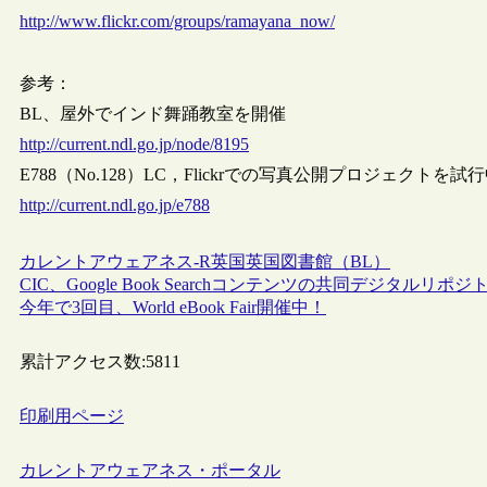
http://www.flickr.com/groups/ramayana_now/
参考：
BL、屋外でインド舞踊教室を開催
http://current.ndl.go.jp/node/8195
E788（No.128）LC，Flickrでの写真公開プロジェクトを試
http://current.ndl.go.jp/e788
カレントアウェアネス-R
英国
英国図書館（BL）
CIC、Google Book Searchコンテンツの共同デジタルリポ
今年で3回目、World eBook Fair開催中！
累計アクセス数:
5811
印刷用ページ
カレントアウェアネス・ポータル