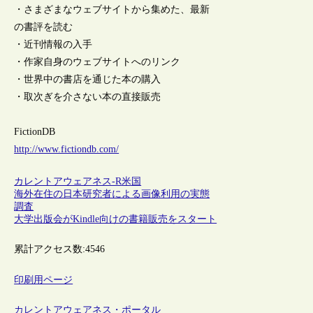
・さまざまなウェブサイトから集めた、最新
の書評を読む
・近刊情報の入手
・作家自身のウェブサイトへのリンク
・世界中の書店を通じた本の購入
・取次ぎを介さない本の直接販売
FictionDB
http://www.fictiondb.com/
カレントアウェアネス-R
米国
海外在住の日本研究者による画像利用の実態
調査
大学出版会がKindle向けの書籍販売をスタート
累計アクセス数:
4546
印刷用ページ
カレントアウェアネス・ポータル