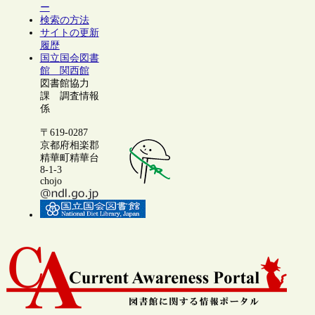
ー
検索の方法
サイトの更新
履歴
国立国会図書
館 関西館
図書館協力
課 調査情報
係
〒619-0287
京都府相楽郡
精華町精華台
8-1-3
chojo