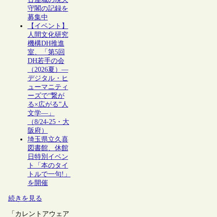
守閣の記録を
募集中
【イベント】
人間文化研究
機構DH推進
室、「第5回
DH若手の会
（2026夏）―
デジタル・ヒ
ューマニティ
ーズで“繋が
る×広がる”人
文学―」
（8/24-25・大
阪府）
埼玉県立久喜
図書館、休館
日特別イベン
ト「本のタイ
トルで一句!」
を開催
続きを見る
「カレントアウェア