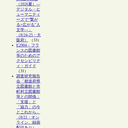
（2026夏）―
デジタル・ヒ
ューマニティ
ーズで“繋が
る×広がる”人
文学―」
（8/24-25・大
阪府）
（33）
E2904 – フラ
ンスの図書館
等のためのア
クセシビリテ
ィ・ガイド
（31）
調査研究報告
会「都道府県
立図書館と市
町村立図書館
等との関係：
「支援」と
「協力」の今
とこれから」
（8/21・オン
ライン、録画
配信あり）