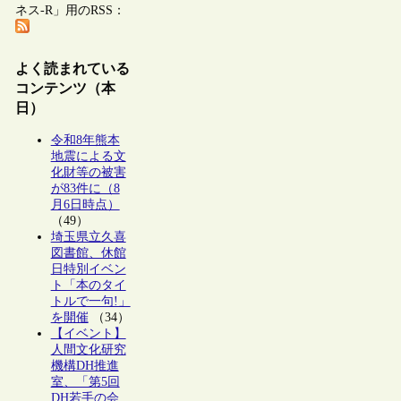
ネス-R」用のRSS：
よく読まれている
コンテンツ（本
日）
令和8年熊本
地震による文
化財等の被害
が83件に（8
月6日時点）
（49）
埼玉県立久喜
図書館、休館
日特別イベン
ト「本のタイ
トルで一句!」
を開催
（34）
【イベント】
人間文化研究
機構DH推進
室、「第5回
DH若手の会