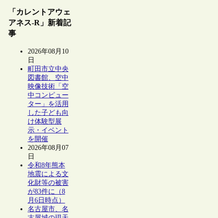
「カレントアウェ
アネス-R」新着記
事
2026年08月10
日
町田市立中央
図書館、空中
映像技術「空
中コンピュー
ター」を活用
した子ども向
け体験型展
示・イベント
を開催
2026年08月07
日
令和8年熊本
地震による文
化財等の被害
が83件に（8
月6日時点）
名古屋市、名
古屋城の現天