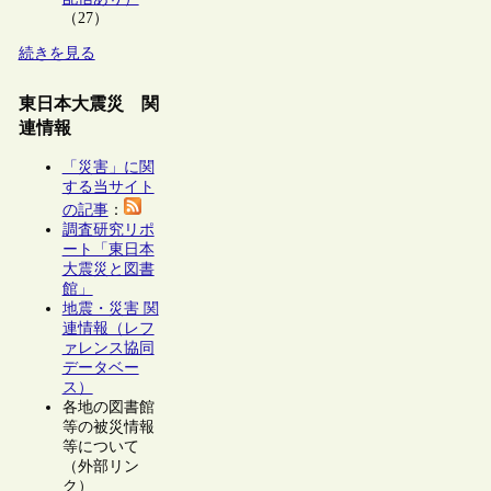
（27）
続きを見る
東日本大震災 関
連情報
「災害」に関
する当サイト
の記事
：
調査研究リポ
ート「東日本
大震災と図書
館」
地震・災害 関
連情報（レフ
ァレンス協同
データベー
ス）
各地の図書館
等の被災情報
等について
（外部リン
ク）