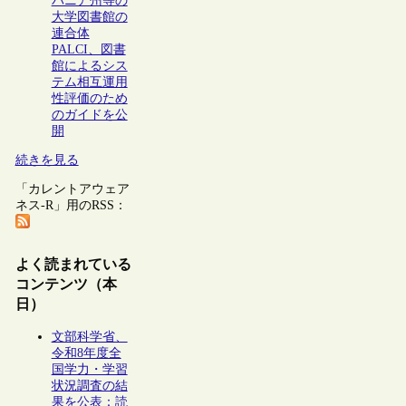
バニア州等の
大学図書館の
連合体
PALCI、図書
館によるシス
テム相互運用
性評価のため
のガイドを公
開
続きを見る
「カレントアウェア
ネス-R」用のRSS：
よく読まれている
コンテンツ（本
日）
文部科学省、
令和8年度全
国学力・学習
状況調査の結
果を公表：読