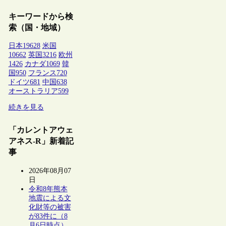
キーワードから検
索（国・地域）
日本
19628
米国
10662
英国
3216
欧州
1426
カナダ
1069
韓
国
950
フランス
720
ドイツ
681
中国
638
オーストラリア
599
続きを見る
「カレントアウェ
アネス-R」新着記
事
2026年08月07
日
令和8年熊本
地震による文
化財等の被害
が83件に（8
月6日時点）