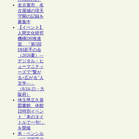
名古屋市、名
古屋城の現天
守閣の記録を
募集中
【イベント】
人間文化研究
機構DH推進
室、「第5回
DH若手の会
（2026夏）―
デジタル・ヒ
ューマニティ
ーズで“繋が
る×広がる”人
文学―」
（8/24-25・大
阪府）
埼玉県立久喜
図書館、休館
日特別イベン
ト「本のタイ
トルで一句!」
を開催
米・ペンシル