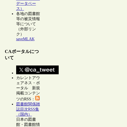
データベー
ス）
各地の図書館
等の被災情報
等について
（外部リン
ク）
saveMLAK
CAポータルにつ
いて
カレントアウ
ェアネス・ポ
ータル 新規
掲載コンテン
ツのRSS：
図書館関係雑
誌目次RSS集
（国内）
日本の図書
館・図書館情