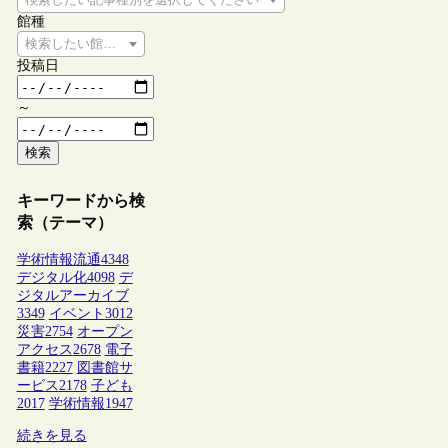
館種
検索したい館種を選択してください
投稿日
～
検索
キーワードから検
索（テーマ）
学術情報流通
4348
デジタル化
4098
デ
ジタルアーカイブ
3349
イベント
3012
災害
2754
オープン
アクセス
2678
電子
書籍
2227
図書館サ
ービス
2178
子ども
2017
学術情報
1947
続きを見る