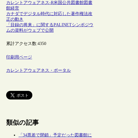
カレントアウェアネス-R
米国
公共図書館
図書
館経営
カナダでデジタル時代に対応した著作権法改
正の動き
「目録の将来」に関するPALINETシンポジウ
ムの資料がウェブで公開
累計アクセス数:
4350
印刷用ページ
カレントアウェアネス・ポータル
類似の記事
「34票差で閉鎖」予定だった図書館に