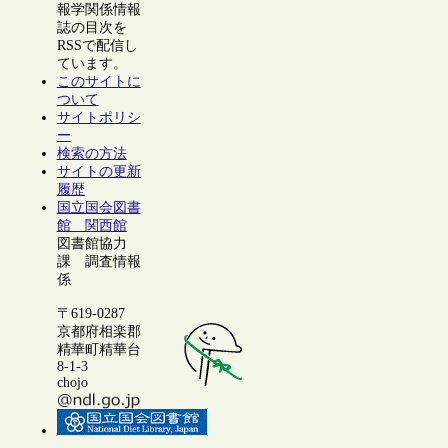
報学関係情報
誌の目次を
RSSで配信し
ています。
このサイトに
ついて
サイトポリシ
ー
検索の方法
サイトの更新
履歴
国立国会図書
館 関西館
図書館協力
課 調査情報
係
〒619-0287
京都府相楽郡
精華町精華台
8-1-3
chojo