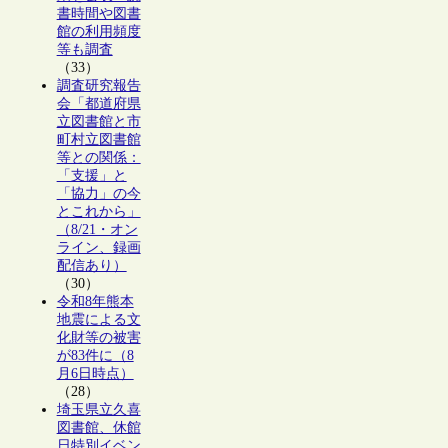
書時間や図書
館の利用頻度
等も調査
（33）
調査研究報告
会「都道府県
立図書館と市
町村立図書館
等との関係：
「支援」と
「協力」の今
とこれから」
（8/21・オン
ライン、録画
配信あり）
（30）
令和8年熊本
地震による文
化財等の被害
が83件に（8
月6日時点）
（28）
埼玉県立久喜
図書館、休館
日特別イベン