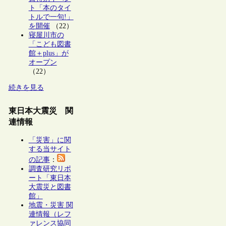
ト「本のタイ
トルで一句!」
を開催
（22）
寝屋川市の
「こども図書
館＋plus」が
オープン
（22）
続きを見る
東日本大震災 関
連情報
「災害」に関
する当サイト
の記事
：
調査研究リポ
ート「東日本
大震災と図書
館」
地震・災害 関
連情報（レフ
ァレンス協同